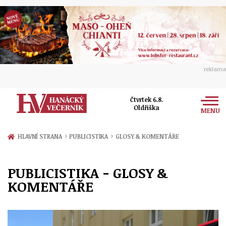
reklama
Čtvrtek 6.8.
Oldřiška
MENU
Zprávy
›
›
HLAVNÍ STRANA
PUBLICISTIKA
GLOSY & KOMENTÁŘE
Rozhovory
Olomouc
PUBLICISTIKA - GLOSY &
Kultura
Politika
KOMENTÁŘE
Prostějov
Společnost
Hudba
Ekonomika
Přerov
Sport
Ženy