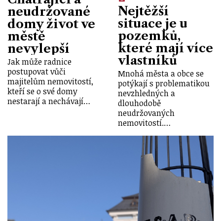
Nejtěžší
neudržované
situace je u
domy život ve
pozemků,
městě
které mají více
nevylepší
vlastníků
Jak může radnice
postupovat vůči
Mnohá města a obce se
majitelům nemovitostí,
potýkají s problematikou
kteří se o své domy
nevzhledných a
nestarají a nechávají…
dlouhodobě
neudržovaných
nemovitostí.…