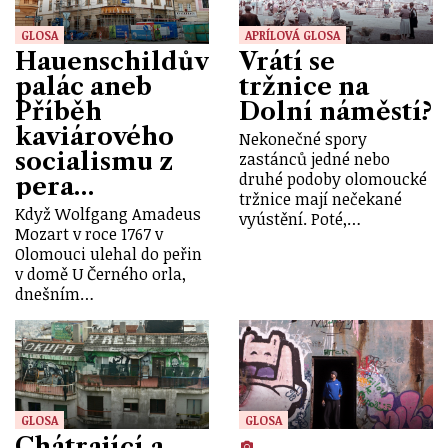
GLOSA
APRÍLOVÁ GLOSA
Hauenschildův
Vrátí se
palác aneb
tržnice na
Příběh
Dolní náměstí?
kaviárového
Nekonečné spory
socialismu z
zastánců jedné nebo
druhé podoby olomoucké
pera…
tržnice mají nečekané
Když Wolfgang Amadeus
vyústění. Poté,…
Mozart v roce 1767 v
Olomouci ulehal do peřin
v domě U Černého orla,
dnešním…
GLOSA
GLOSA
Chátrající a