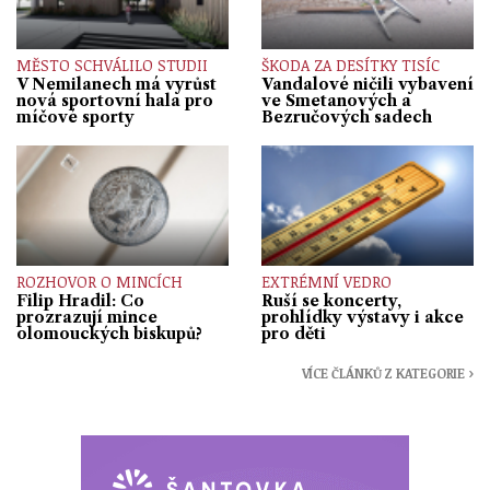
MĚSTO SCHVÁLILO STUDII
ŠKODA ZA DESÍTKY TISÍC
V Nemilanech má vyrůst
Vandalové ničili vybavení
nová sportovní hala pro
ve Smetanových a
míčové sporty
Bezručových sadech
ROZHOVOR O MINCÍCH
EXTRÉMNÍ VEDRO
Filip Hradil: Co
Ruší se koncerty,
prozrazují mince
prohlídky výstavy i akce
olomouckých biskupů?
pro děti
VÍCE ČLÁNKŮ Z KATEGORIE ›