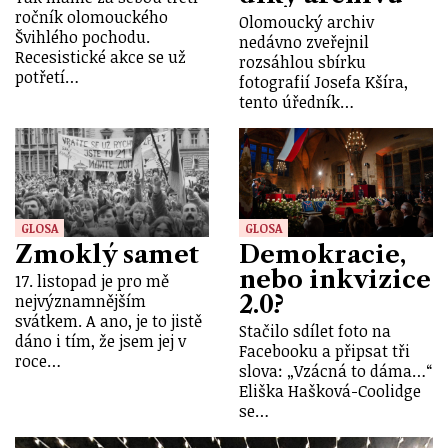
ročník olomouckého
Olomoucký archiv
Švihlého pochodu.
nedávno zveřejnil
Recesistické akce se už
rozsáhlou sbírku
potřetí…
fotografií Josefa Kšíra,
tento úředník…
GLOSA
GLOSA
Zmoklý samet
Demokracie,
nebo inkvizice
17. listopad je pro mě
2.0?
nejvýznamnějším
svátkem. A ano, je to jistě
Stačilo sdílet foto na
dáno i tím, že jsem jej v
Facebooku a připsat tři
roce…
slova: „Vzácná to dáma…“
Eliška Hašková-Coolidge
se…