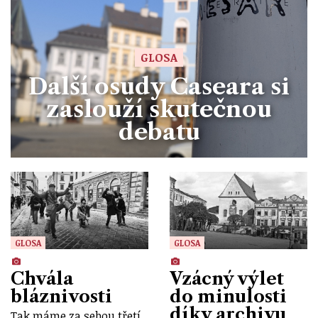
GLOSA
Další osudy Caseara si
zaslouží skutečnou
debatu
GLOSA
GLOSA
Chvála
Vzácný výlet
bláznivosti
do minulosti
díky archivu
Tak máme za sebou třetí