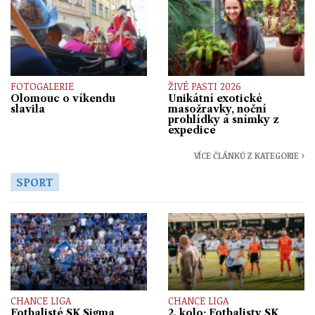
FOTOGALERIE
ŽIVÉ PASTI 2026
Olomouc o víkendu
Unikátní exotické
slavila
masožravky, noční
prohlídky a snímky z
expedice
VÍCE ČLÁNKŮ Z KATEGORIE ›
SPORT
CHANCE LIGA
CHANCE LIGA
Fotbalisté SK Sigma
2. kolo: Fotbalisty SK