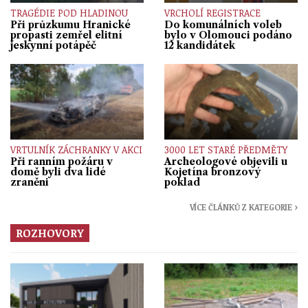
TRAGÉDIE POD HLADINOU
VRCHOLÍ REGISTRACE
Při průzkumu Hranické
Do komunálních voleb
propasti zemřel elitní
bylo v Olomouci podáno
jeskynní potápěč
12 kandidátek
VRTULNÍK ZÁCHRANKY V AKCI
3000 LET STARÉ PŘEDMĚTY
Při ranním požáru v
Archeologové objevili u
domě byli dva lidé
Kojetína bronzový
zraněni
poklad
VÍCE ČLÁNKŮ Z KATEGORIE ›
ROZHOVORY