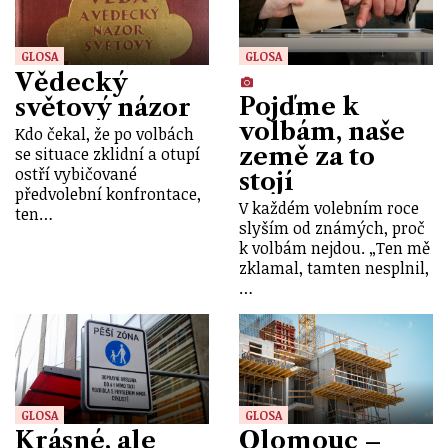
GLOSA
GLOSA
Vědecký
Pojďme k
světový názor
volbám, naše
Kdo čekal, že po volbách
země za to
se situace zklidní a otupí
ostří vybičované
stojí
předvolební konfrontace,
V každém volebním roce
ten…
slyším od známých, proč
k volbám nejdou. „Ten mě
zklamal, tamten nesplnil,
…
GLOSA
GLOSA
Krásné, ale
Olomouc –