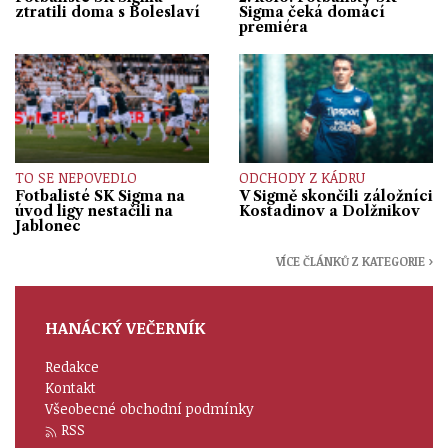
ztratili doma s Boleslaví
Sigma čeká domácí
premiéra
TO SE NEPOVEDLO
ODCHODY Z KÁDRU
Fotbalisté SK Sigma na
V Sigmě skončili záložníci
úvod ligy nestačili na
Kostadinov a Dolžnikov
Jablonec
VÍCE ČLÁNKŮ Z KATEGORIE ›
HANÁCKÝ VEČERNÍK
Redakce
Kontakt
Všeobecné obchodní podmínky
RSS