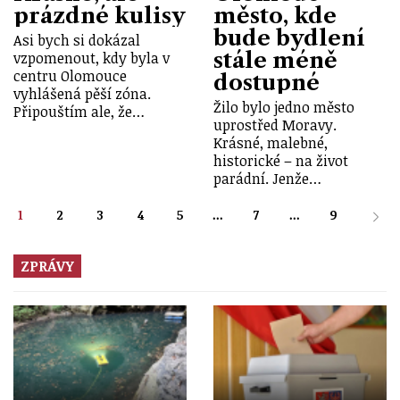
prázdné kulisy
město, kde
bude bydlení
Asi bych si dokázal
stále méně
vzpomenout, kdy byla v
centru Olomouce
dostupné
vyhlášená pěší zóna.
Žilo bylo jedno město
Připouštím ale, že…
uprostřed Moravy.
Krásné, malebné,
historické – na život
parádní. Jenže…
1
2
3
4
5
...
7
...
9
ZPRÁVY