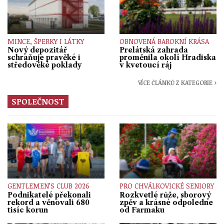
MINCE, ŠPERKY I LÁTKY
OBNOVENÁ BAROKNÍ KRÁSA
Nový depozitář
Prelátská zahrada
schraňuje pravěké i
proměnila okolí Hradiska
středověké poklady
v kvetoucí ráj
VÍCE ČLÁNKŮ Z KATEGORIE ›
SPOLEČNOST
GENTLEMEN’S CLUB 2026
PRO CHVÁLKOVICKÉ SENIORY
Podnikatelé překonali
Rozkvetlé růže, sborový
rekord a věnovali 680
zpěv a krásné odpoledne
tisíc korun
od Farmaku