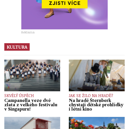
Reklama
KULTURA
SKVĚLÝ ÚSPĚCH
JAK SE ŽILO NA HRADĚ?
Campanella veze dvě
Na hradě Šternberk
zlata z velkého festivalu
chystají dětské prohlídky
v Singapuru!
i letní kino