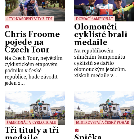
ČTYŘNÁSOBNÝ VÍTĚZ TDF
DOMÁCÍ ŠAMPIONÁT
Olomoučtí
Chris Froome
cyklisté brali
pojede na
medaile
Czech Tour
Na republikovém
silničním šampionátu
Na Czech Tour, největším
cyklistů se dařilo
cyklistickém etapovém
olomouckým jezdcům.
podniku v České
Získali medaile v…
republice, bude závodit
jeden z…
ŠAMPIONÁT V CYKLOTRIALU
MISTROVSTVÍ A ČESKÝ POHÁR
Tři tituly a tři
Špička
medaile