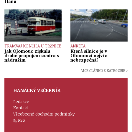
Hané
TRAMVAJ KONČILA U TRŽNICE
ANKETA
Jak Olomouc získala
Která silnice je v
druhé propojení centra s
Olomouci nejvíc
nádražím
nebezpečná?
VÍCE ČLÁNKŮ Z KATEGORIE ›
HANÁCKÝ VEČERNÍK
Redakce
Kontakt
Všeobecné obchodní podmínky
RSS