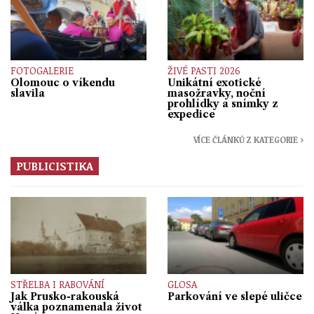
FOTOGALERIE
ŽIVÉ PASTI 2026
Olomouc o víkendu
Unikátní exotické
slavila
masožravky, noční
prohlídky a snímky z
expedice
VÍCE ČLÁNKŮ Z KATEGORIE ›
PUBLICISTIKA
STŘELBA I RABOVÁNÍ
GLOSA
Jak Prusko-rakouská
Parkování ve slepé uličce
válka poznamenala život