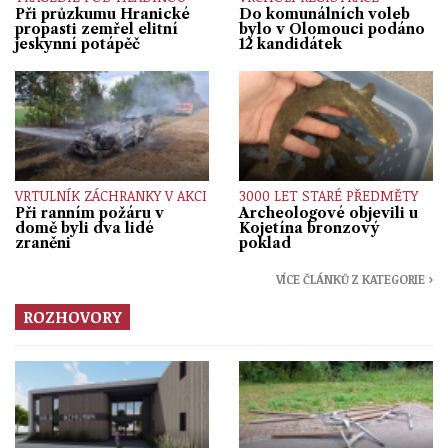
Při průzkumu Hranické
Do komunálních voleb
propasti zemřel elitní
bylo v Olomouci podáno
jeskynní potápěč
12 kandidátek
VRTULNÍK ZÁCHRANKY V AKCI
3000 LET STARÉ PŘEDMĚTY
Při ranním požáru v
Archeologové objevili u
domě byli dva lidé
Kojetína bronzový
zraněni
poklad
VÍCE ČLÁNKŮ Z KATEGORIE ›
ROZHOVORY