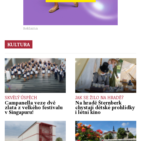
Reklama
KULTURA
SKVĚLÝ ÚSPĚCH
JAK SE ŽILO NA HRADĚ?
Campanella veze dvě
Na hradě Šternberk
zlata z velkého festivalu
chystají dětské prohlídky
v Singapuru!
i letní kino