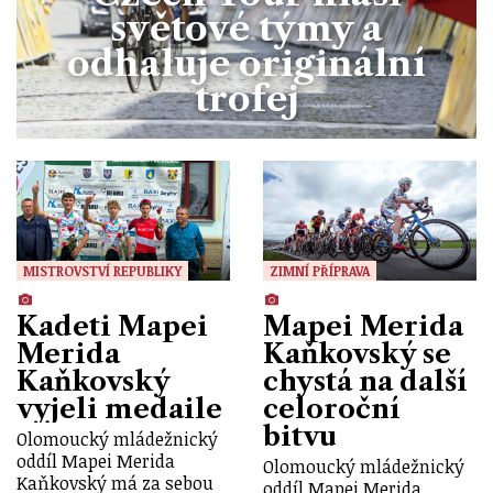
světové týmy a
odhaluje originální
trofej
MISTROVSTVÍ REPUBLIKY
ZIMNÍ PŘÍPRAVA
Kadeti Mapei
Mapei Merida
Merida
Kaňkovský se
Kaňkovský
chystá na další
vyjeli medaile
celoroční
bitvu
Olomoucký mládežnický
oddíl Mapei Merida
Olomoucký mládežnický
Kaňkovský má za sebou
oddíl Mapei Merida