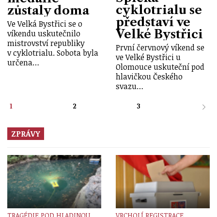
cyklotrialu se
zůstaly doma
představí ve
Ve Velká Bystřici se o
Velké Bystřici
víkendu uskutečnilo
mistrovství republiky
První červnový víkend se
v cyklotrialu. Sobota byla
ve Velké Bystřici u
určena…
Olomouce uskuteční pod
hlavičkou Českého
svazu…
1
2
3
ZPRÁVY
TRAGÉDIE POD HLADINOU
VRCHOLÍ REGISTRACE