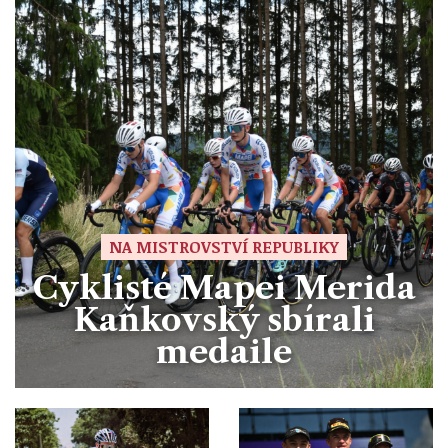
NA MISTROVSTVÍ REPUBLIKY
Cyklisté Mapei Merida
Kaňkovský sbírali
medaile