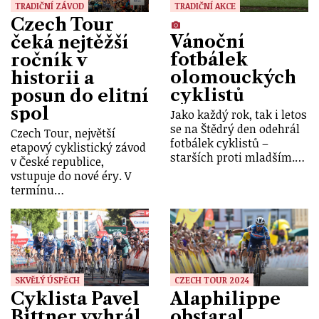
TRADIČNÍ ZÁVOD
TRADIČNÍ AKCE
Czech Tour
Vánoční
čeká nejtěžší
fotbálek
ročník v
olomouckých
historii a
cyklistů
posun do elitní
spol
Jako každý rok, tak i letos
se na Štědrý den odehrál
Czech Tour, největší
fotbálek cyklistů –
etapový cyklistický závod
starších proti mladším.…
v České republice,
vstupuje do nové éry. V
termínu…
SKVĚLÝ ÚSPĚCH
CZECH TOUR 2024
Cyklista Pavel
Alaphilippe
Bittner vyhrál
obstaral