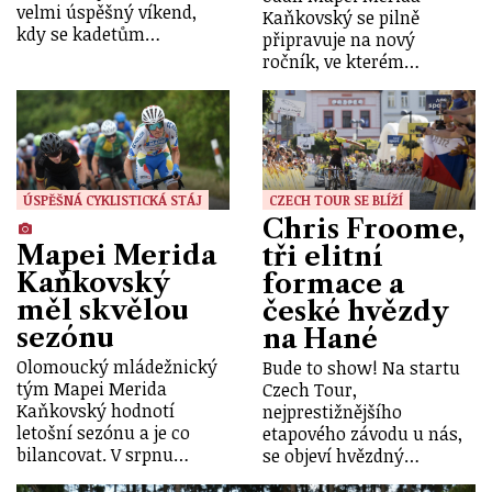
velmi úspěšný víkend,
Kaňkovský se pilně
kdy se kadetům…
připravuje na nový
ročník, ve kterém…
ÚSPĚŠNÁ CYKLISTICKÁ STÁJ
CZECH TOUR SE BLÍŽÍ
Chris Froome,
Mapei Merida
tři elitní
Kaňkovský
formace a
měl skvělou
české hvězdy
sezónu
na Hané
Olomoucký mládežnický
Bude to show! Na startu
tým Mapei Merida
Czech Tour,
Kaňkovský hodnotí
nejprestižnějšího
letošní sezónu a je co
etapového závodu u nás,
bilancovat. V srpnu…
se objeví hvězdný…