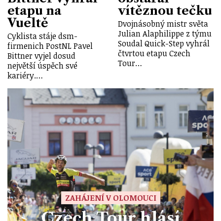
etapu na
vítěznou tečku
Vueltě
Dvojnásobný mistr světa
Julian Alaphilippe z týmu
Cyklista stáje dsm-
Soudal Quick-Step vyhrál
firmenich PostNL Pavel
čtvrtou etapu Czech
Bittner vyjel dosud
Tour…
největší úspěch své
kariéry.…
ZAHÁJENÍ V OLOMOUCI
Czech Tour hlásí