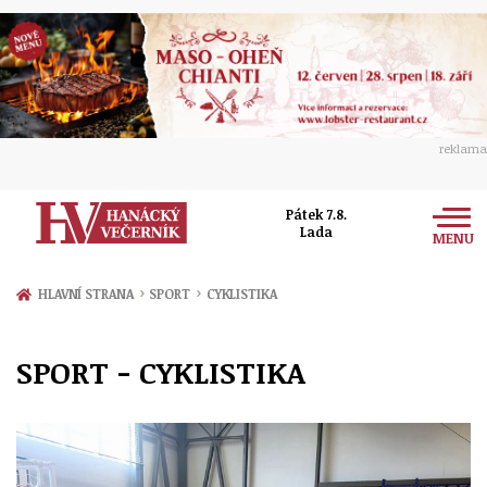
reklama
Pátek 7.8.
Lada
MENU
Zprávy
›
›
HLAVNÍ STRANA
SPORT
CYKLISTIKA
Rozhovory
Olomouc
SPORT - CYKLISTIKA
Kultura
Politika
Prostějov
Společnost
Hudba
Ekonomika
Přerov
Sport
Ženy