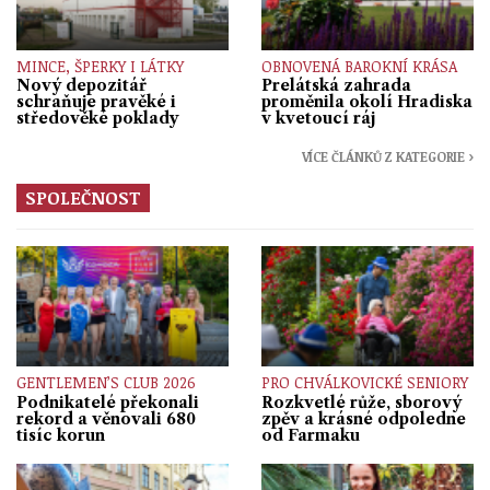
MINCE, ŠPERKY I LÁTKY
OBNOVENÁ BAROKNÍ KRÁSA
Nový depozitář
Prelátská zahrada
schraňuje pravěké i
proměnila okolí Hradiska
středověké poklady
v kvetoucí ráj
VÍCE ČLÁNKŮ Z KATEGORIE ›
SPOLEČNOST
GENTLEMEN’S CLUB 2026
PRO CHVÁLKOVICKÉ SENIORY
Podnikatelé překonali
Rozkvetlé růže, sborový
rekord a věnovali 680
zpěv a krásné odpoledne
tisíc korun
od Farmaku