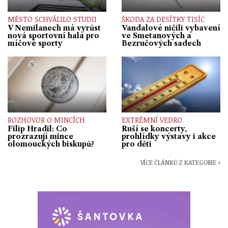
MĚSTO SCHVÁLILO STUDII
ŠKODA ZA DESÍTKY TISÍC
V Nemilanech má vyrůst
Vandalové ničili vybavení
nová sportovní hala pro
ve Smetanových a
míčové sporty
Bezručových sadech
ROZHOVOR O MINCÍCH
EXTRÉMNÍ VEDRO
Filip Hradil: Co
Ruší se koncerty,
prozrazují mince
prohlídky výstavy i akce
olomouckých biskupů?
pro děti
VÍCE ČLÁNKŮ Z KATEGORIE ›