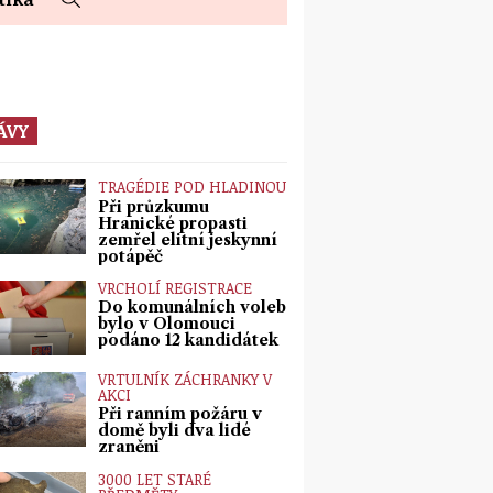
ÁVY
TRAGÉDIE POD HLADINOU
Při průzkumu
Hranické propasti
zemřel elitní jeskynní
potápěč
VRCHOLÍ REGISTRACE
Do komunálních voleb
bylo v Olomouci
podáno 12 kandidátek
VRTULNÍK ZÁCHRANKY V
AKCI
Při ranním požáru v
domě byli dva lidé
zraněni
3000 LET STARÉ