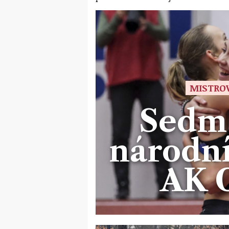
MISTROV
Sedm 
národní
AK 