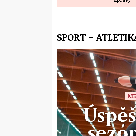
SPORT - ATLETIK
ME
Úspěš
sezó