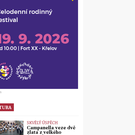
a
TURA
SKVĚLÝ ÚSPĚCH
Campanella veze dvě
zlata z velkého