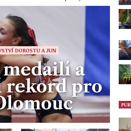
STVÍ DOROSTU A JUN
medailí a
 rekord pro
Olomouc
PUB