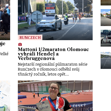
RUNCZECH
uje
Mattoni 1/2maraton Olomouc
Velké
vyhráli Hendel a
Verbruggenová
Nejstarší regionální půlmaraton série
RunCzech v Olomouci odběhl svůj
třináctý ročník, letos opět…