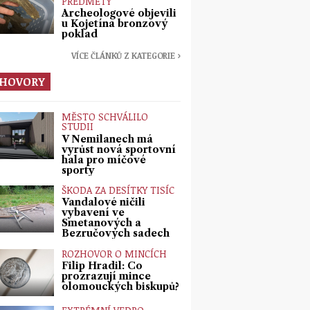
PŘEDMĚTY
Archeologové objevili
u Kojetína bronzový
poklad
VÍCE ČLÁNKŮ Z KATEGORIE ›
HOVORY
MĚSTO SCHVÁLILO
STUDII
V Nemilanech má
vyrůst nová sportovní
hala pro míčové
sporty
ŠKODA ZA DESÍTKY TISÍC
Vandalové ničili
vybavení ve
Smetanových a
Bezručových sadech
ROZHOVOR O MINCÍCH
Filip Hradil: Co
prozrazují mince
olomouckých biskupů?