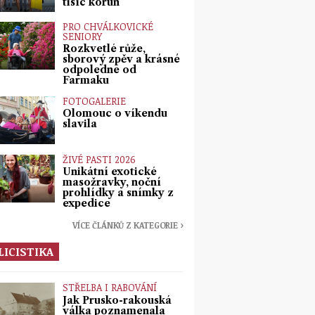
tisíc korun
PRO CHVÁLKOVICKÉ
SENIORY
Rozkvetlé růže,
sborový zpěv a krásné
odpoledne od
Farmaku
FOTOGALERIE
Olomouc o víkendu
slavila
ŽIVÉ PASTI 2026
Unikátní exotické
masožravky, noční
prohlídky a snímky z
expedice
VÍCE ČLÁNKŮ Z KATEGORIE ›
LICISTIKA
STŘELBA I RABOVÁNÍ
Jak Prusko-rakouská
válka poznamenala