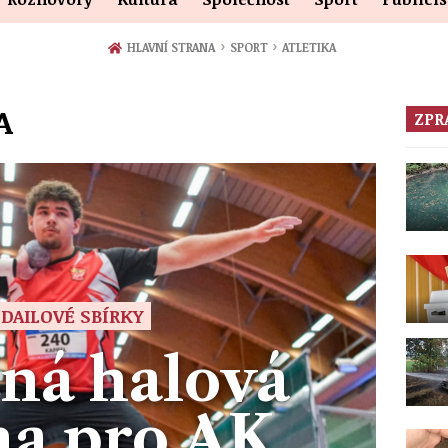
›
›
HLAVNÍ STRANA
SPORT
ATLETIKA
A
ZPR
DAILOVÉ SBÍRKY
ná halová
na pro AK