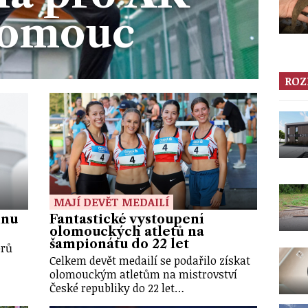
omouc
ROZ
MAJÍ DEVĚT MEDAILÍ
inu
Fantastické vystoupení
olomouckých atletů na
šampionátu do 22 let
orů
Celkem devět medailí se podařilo získat
olomouckým atletům na mistrovství
České republiky do 22 let…