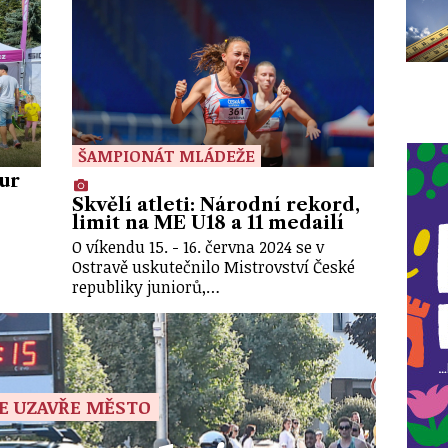
ŠAMPIONÁT MLÁDEŽE
ur
Skvělí atleti: Národní rekord,
limit na ME U18 a 11 medailí
O víkendu 15. - 16. června 2024 se v
…
Ostravě uskutečnilo Mistrovství České
republiky juniorů,…
E UZAVŘE MĚSTO