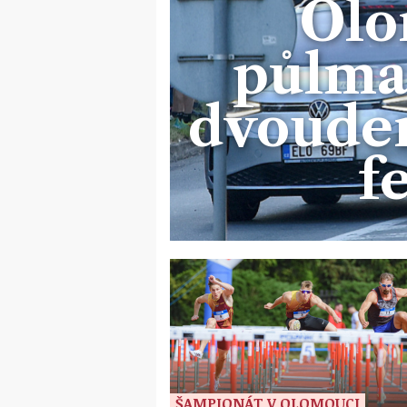
Olo
půlma
dvoude
f
ŠAMPIONÁT V OLOMOUCI