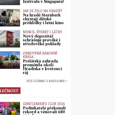
festivalu v Singapuru!
JAK SE ŽILO NA HRADĚ?
Na hradě Šternberk
chystají dětské
prohlídky i letní kino
MINCE, ŠPERKY I LÁTKY
Nový depozitář
schraňuje pravěké i
středověké poklady
OBNOVENÁ BAROKNÍ
KRÁSA
Prelátská zahrada
proměnila okolí
Hradiska v kvetoucí
ráj
VÍCE ČLÁNKŮ Z KATEGORIE ›
LEČNOST
GENTLEMEN’S CLUB 2026
Podnikatelé překonali
rekord a věnovali 680