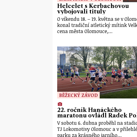
Helcelet s Kerbachovou
vybojovali tituly
O víkendu 18. – 19. května se v Olo
konal tradiční atletický mítink Vel
cena města Olomouce,…
BĚŽECKÝ ZÁVOD
22. ročník Hanáckého
maratonu ovládl Radek Po
V sobotu 6. dubna proběhl na stad
TJ Lokomotivy Olomouc a v přileh
parku za krásného jarního…