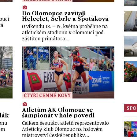
Do Olomouce zavítají
mouci
Helcelet, Šebrle a Špotáková
ká
O víkendu 18. – 19. května proběhne na
atletickém stadionu v Olomouci pod
záštitou primátora…
ČTYŘI CENNÉ KOVY
SPO
Atletům AK Olomouc se
lák
šampionát v hale povedl
ionu
Celkem šestnáct atletů reprezentovalo
lém
Atletický klub Olomouc na halovém
mistrovství České republiky…