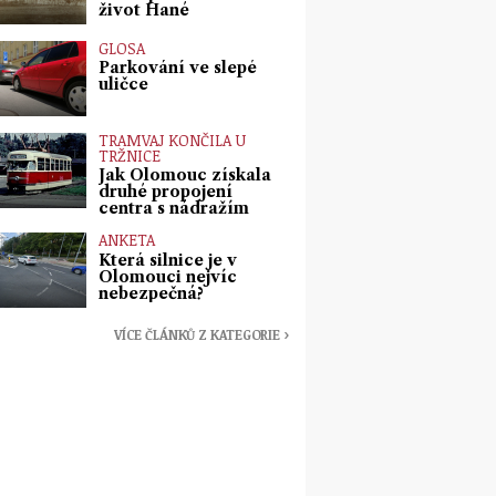
život Hané
GLOSA
Parkování ve slepé
uličce
TRAMVAJ KONČILA U
TRŽNICE
Jak Olomouc získala
druhé propojení
centra s nádražím
ANKETA
Která silnice je v
Olomouci nejvíc
nebezpečná?
VÍCE ČLÁNKŮ Z KATEGORIE ›