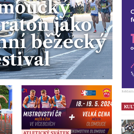
moucký
raton jako
nní běžecký
estival
Reklam
KUL
ATLETICKÝ SVÁTEK