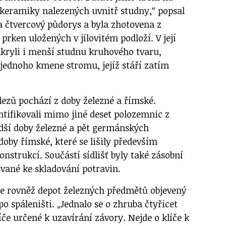
 keramiky nalezených uvnitř studny,“ popsal
 čtvercový půdorys a byla zhotovena z
rken uložených v jílovitém podloží. V její
dkryli i menší studnu kruhového tvaru,
jednoho kmene stromu, jejíž stáří zatím
lezů pochází z doby železné a římské.
ntifikovali mimo jiné deset polozemnic z
dší doby železné a pět germánských
oby římské, které se lišily především
onstrukcí. Součástí sídlišť byly také zásobní
vané ke skladování potravin.
e rovněž depot železných předmětů objevený
po spáleništi. „Jednalo se o zhruba čtyřicet
če určené k uzavírání závory. Nejde o klíče k