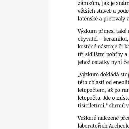
zámkům, jak je známe
větších staveb a podo
laténské a přetrvaly 
Výzkum přinesl také 
obyvatel – keramiku, 
kostěné nástroje či k
tři sídlištní pohřby 
jehož ostatky nyní č
„Výzkum dokládá stop
této oblasti od eneol
letopočtem, až po ra
letopočtu. Jde o míst
tisíciletími,“ shrnul
Veškeré nalezené pře
laboratořích Archeol