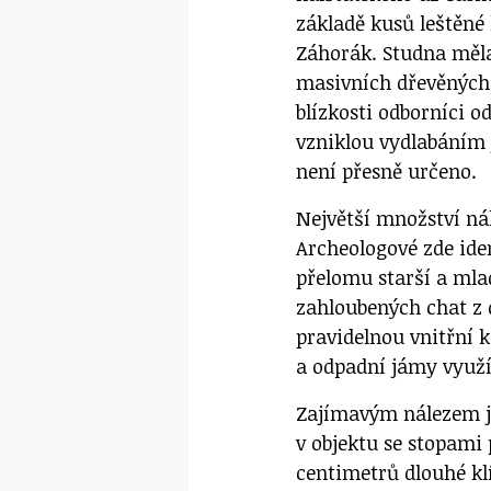
základě kusů leštěné
Záhorák. Studna měla
masivních dřevěných p
blízkosti odborníci o
vzniklou vydlabáním 
není přesně určeno.
Největší množství ná
Archeologové zde ide
přelomu starší a mla
zahloubených chat z d
pravidelnou vnitřní k
a odpadní jámy využí
Zajímavým nálezem j
v objektu se stopami 
centimetrů dlouhé klí