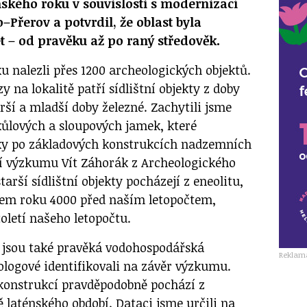
ňského roku v souvislosti s modernizací
o–Přerov a potvrdil, že oblast byla
et – od pravěku až po raný středověk.
u nalezli přes 1200 archeologických objektů.
y na lokalitě patří sídlištní objekty z doby
ší a mladší doby železné. Zachytili jsme
kůlových a sloupových jamek, které
tky po základových konstrukcích nadzemních
cí výzkumu Vít Záhorák z Archeologického
arší sídlištní objekty pocházejí z eneolitu,
olem roku 4000 před naším letopočtem,
toletí našeho letopočtu.
sou také pravěká vodohospodářská
Reklam
ologové identifikovali na závěr výzkumu.
konstrukcí pravděpodobně pochází z
 laténského období. Dataci jsme určili na