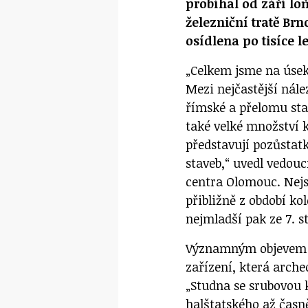
probíhal od září lo
železniční tratě Brn
osídlena po tisíce l
„Celkem jsme na úsek
Mezi nejčastější nález
římské a přelomu star
také velké množství 
představují pozůsta
staveb,“ uvedl vedou
centra Olomouc. Nejst
přibližně z období k
nejmladší pak ze 7. s
Významným objevem j
zařízení, která arche
„Studna se srubovou 
halštatského až časně