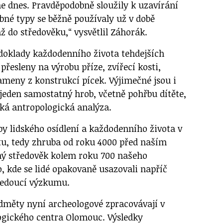
 dnes. Pravděpodobně sloužily k uzavírání
bné typy se běžně používaly už v době
až do středověku,“ vysvětlil Záhorák.
doklady každodenního života tehdejších
přesleny na výrobu příze, zvířecí kosti,
ameny z konstrukcí pícek. Výjimečné jsou i
a jeden samostatný hrob, včetně pohřbu dítěte,
eká antropologická analýza.
y lidského osídlení a každodenního života v
itu, tedy zhruba od roku 4000 před naším
ný středověk kolem roku 700 našeho
o, kde se lidé opakovaně usazovali napříč
 vedoucí výzkumu.
dměty nyní archeologové zpracovávají v
ogického centra Olomouc. Výsledky