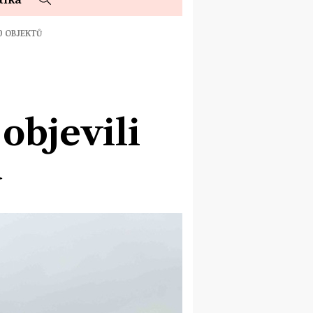
0 OBJEKTŮ
objevili
ů