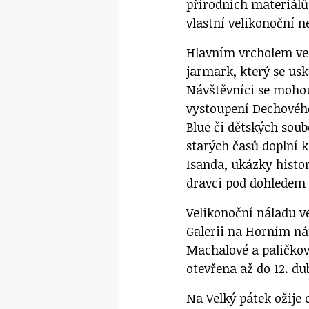
přírodních materiálů
vlastní velikonoční n
Hlavním vrcholem ve
jarmark, který se us
Návštěvníci se mohou
vystoupení Dechového
Blue či dětských soub
starých časů doplní 
Isanda, ukázky histo
dravci pod dohledem 
Velikonoční náladu v
Galerii na Horním nám
Machalové a paličkov
otevřena až do 12. du
Na Velký pátek ožije