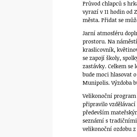
Průvod chlapců s hrka
vyrazí v 11 hodin od 
města. Přidat se může
Jarní atmosféru dopl
prostoru. Na náměstí 
kraslicovník, květino
se zapojí školy, spol
zastávky. Celkem se l
bude moci hlasovat o
Munipolis. Výzdoba bu
Velikonoční program
připravilo vzdělávac
především mateřským
seznámí s tradičními
velikonoční ozdobu z