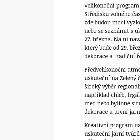
Velikonoční program 
Středisku volného čas
zde budou moci vyzko
nebo se seznámit s u
27. března. Na ni na
který bude od 29. bř
dekorace a tradiční 
Předvelikonoční atmo
uskuteční na Zelený 
široký výběr regioná
například chléb, frgá
med nebo bylinné sir
dekorace a první jarn
Kreativní program na
uskuteční jarní tvůr