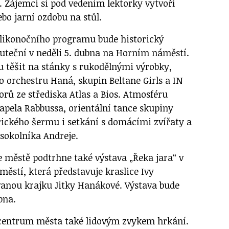
. Zájemci si pod vedením lektorky vytvoří
ebo jarní ozdobu na stůl.
likonočního programu bude historický
kuteční v neděli 5. dubna na Horním náměstí.
 těšit na stánky s rukodělnými výrobky,
 orchestru Haná, skupin Beltane Girls a IN
orů ze střediska Atlas a Bios. Atmosféru
kapela Rabbussa, orientální tance skupiny
rického šermu i setkání s domácími zvířaty a
sokolníka Andreje.
e městě podtrhne také výstava „Řeka jara“ v
ěstí, která představuje kraslice Ivy
anou krajku Jitky Hanákové. Výstava bude
bna.
 centrum města také lidovým zvykem hrkání.