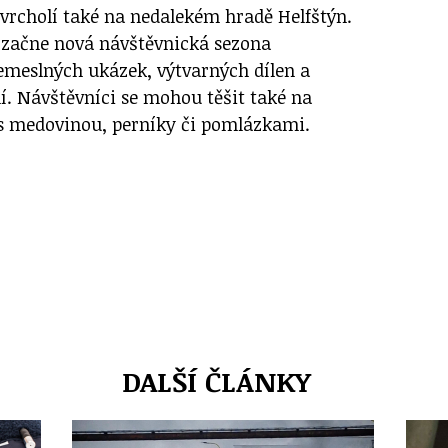
yvrcholí také na nedalekém hradě Helfštýn.
e začne nová návštěvnická sezona
meslných ukázek, výtvarných dílen a
í. Návštěvníci se mohou těšit také na
s medovinou, perníky či pomlázkami.
DALŠÍ ČLÁNKY