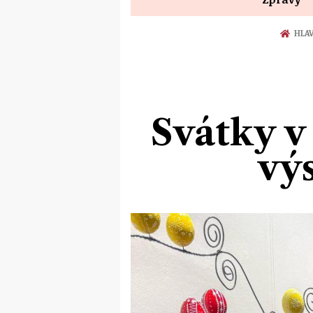
HLAV
Svátky v
výs