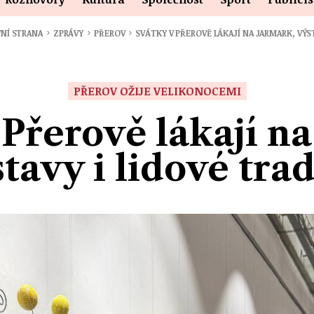
›
›
›
NÍ STRANA
ZPRÁVY
PŘEROV
SVÁTKY V PŘEROVĚ LÁKAJÍ NA JARMARK, VÝS
PŘEROV OŽIJE VELIKONOCEMI
 Přerově lákají na
tavy i lidové tra