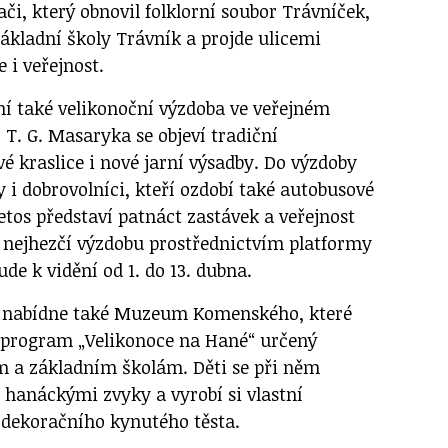
či, který obnovil folklorní soubor Trávníček,
Základní školy Trávník a projde ulicemi
 i veřejnost.
ní také velikonoční výzdoba ve veřejném
T. G. Masaryka se objeví tradiční
vé kraslice i nové jarní výsadby. Do výzdoby
ky i dobrovolníci, kteří ozdobí také autobusové
etos představí patnáct zastávek a veřejnost
 nejhezčí výzdobu prostřednictvím platformy
de k vidění od 1. do 13. dubna.
 nabídne také Muzeum Komenského, které
í program „Velikonoce na Hané“ určený
 a základním školám. Děti se při něm
 hanáckými zvyky a vyrobí si vlastní
 dekoračního kynutého těsta.