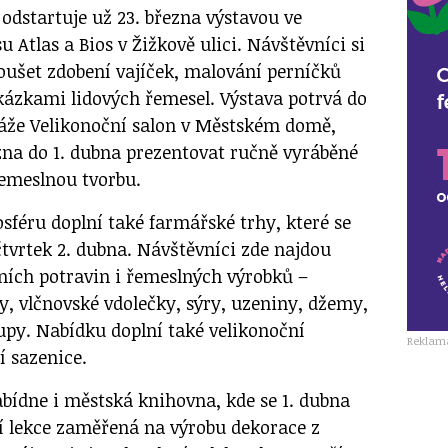
odstartuje už 23. března výstavou ve
u Atlas a Bios v Žižkově ulici. Návštěvníci si
ušet zdobení vajíček, malování perníčků
kázkami lidových řemesel. Výstava potrvá do
váže Velikonoční salon v Městském domě,
ezna do 1. dubna prezentovat ručně vyráběné
řemeslnou tvorbu.
sféru doplní také farmářské trhy, které se
čtvrtek 2. dubna. Návštěvníci zde najdou
lních potravin i řemeslných výrobků –
ly, vlčnovské vdolečky, sýry, uzeniny, džemy,
upy. Nabídku doplní také velikonoční
Reklam
í sazenice.
bídne i městská knihovna, kde se 1. dubna
čí lekce zaměřená na výrobu dekorace z