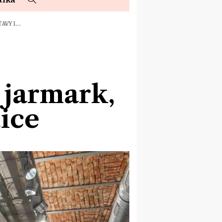
TAVY I…
 jarmark,
dice