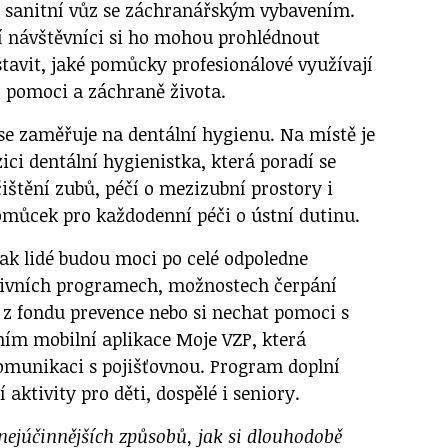
 sanitní vůz se záchranářským vybavením.
ší návštěvníci si ho mohou prohlédnout
dstavit, jaké pomůcky profesionálové využívají
í pomoci a záchraně života.
se zaměřuje na dentální hygienu. Na místě je
ici dentální hygienistka, která poradí se
ištění zubů, péčí o mezizubní prostory i
můcek pro každodenní péči o ústní dutinu.
pak lidé budou moci po celé odpoledne
tivních programech, možnostech čerpání
 z fondu prevence nebo si nechat pomoci s
ím mobilní aplikace Moje VZP, která
omunikaci s pojišťovnou. Program doplní
 aktivity pro děti, dospělé i seniory.
 nejúčinnějších způsobů, jak si dlouhodobě