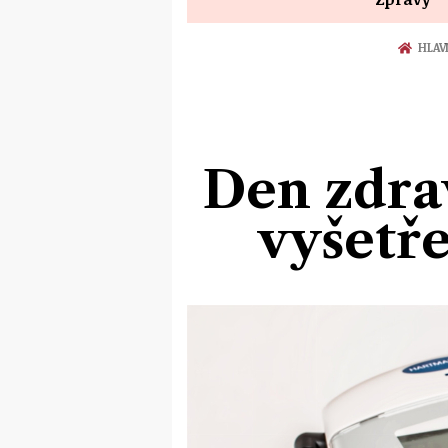
HLAV
Den zdrav
vyšetře