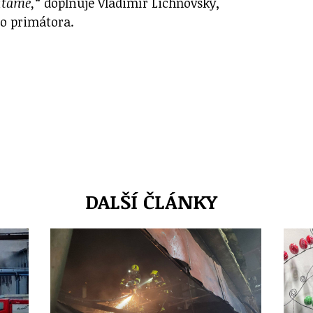
vítáme,“
doplňuje Vladimír Lichnovský,
o primátora.
DALŠÍ ČLÁNKY