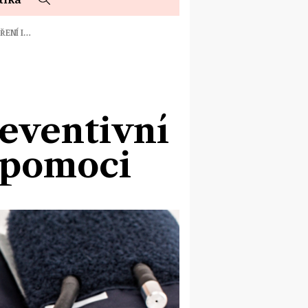
TŘENÍ I…
reventivní
í pomoci