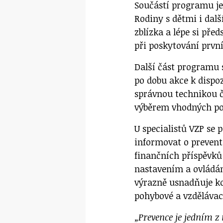
Součástí programu je
Rodiny s dětmi i dal
zblízka a lépe si pře
při poskytování prvn
Další část programu 
po dobu akce k dispoz
správnou technikou č
výběrem vhodných po
U specialistů VZP se 
informovat o preven
finančních příspěvků
nastavením a ovládán
výrazně usnadňuje k
pohybové a vzdělávací
„Prevence je jedním z