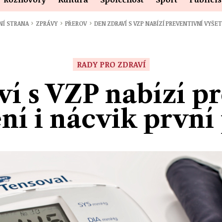
›
›
›
NÍ STRANA
ZPRÁVY
PŘEROV
DEN ZDRAVÍ S VZP NABÍZÍ PREVENTIVNÍ VYŠE
RADY PRO ZDRAVÍ
í s VZP nabízí p
ní i nácvik prvn