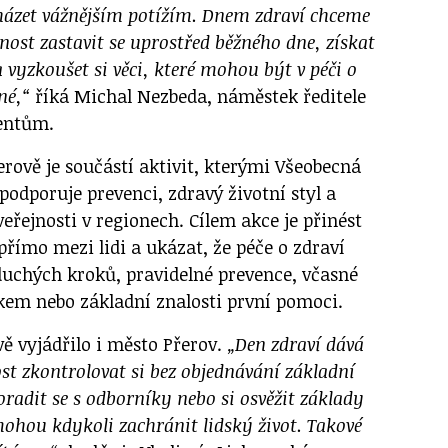
cházet vážnějším potížím. Dnem zdraví chceme
ost zastavit se uprostřed běžného dne, získat
 vyzkoušet si věci, které mohou být v péči o
čné,“
říká Michal Nezbeda, náměstek ředitele
ientům.
erově je součástí aktivit, kterými Všeobecná
podporuje prevenci, zdravý životní styl a
eřejnosti v regionech. Cílem akce je přinést
římo mezi lidi a ukázat, že péče o zdraví
duchých kroků, pravidelné prevence, včasné
kem nebo základní znalosti první pomoci.
vě vyjádřilo i město Přerov.
„Den zdraví dává
ost zkontrolovat si bez objednávání základní
radit se s odborníky nebo si osvěžit základy
ohou kdykoli zachránit lidský život. Takové