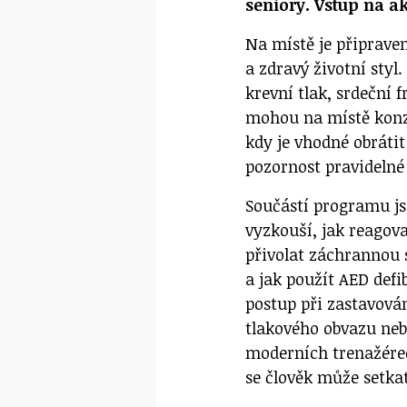
seniory. Vstup na a
Na místě je připrave
a zdravý životní styl
krevní tlak, srdeční 
mohou na místě konzu
kdy je vhodné obrátit
pozornost pravidelné
Součástí programu js
vyzkouší, jak reagov
přivolat záchrannou 
a jak použít AED def
postup při zastavová
tlakového obvazu neb
moderních trenažérech
se člověk může setka