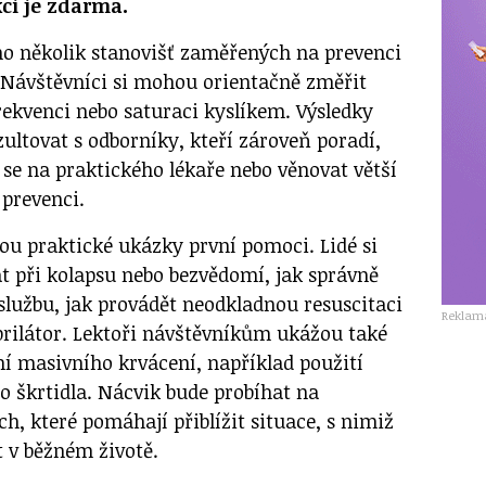
kci je zdarma.
no několik stanovišť zaměřených na prevenci
. Návštěvníci si mohou orientačně změřit
frekvenci nebo saturaci kyslíkem. Výsledky
ltovat s odborníky, kteří zároveň poradí,
 se na praktického lékaře nebo věnovat větší
 prevenci.
ou praktické ukázky první pomoci. Lidé si
at při kolapsu nebo bezvědomí, jak správně
službu, jak provádět neodkladnou resuscitaci
Reklam
ibrilátor. Lektoři návštěvníkům ukážou také
ní masivního krvácení, například použití
o škrtidla. Nácvik bude probíhat na
, které pomáhají přiblížit situace, s nimiž
t v běžném životě.