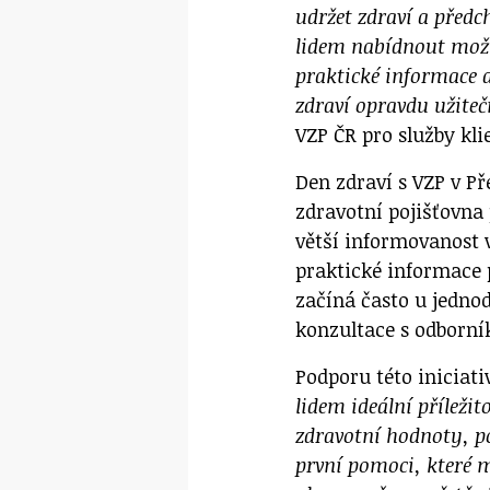
udržet zdraví a před
lidem nabídnout možn
praktické informace a
zdraví opravdu užite
VZP ČR pro služby kl
Den zdraví s VZP v Př
zdravotní pojišťovna 
větší informovanost v
praktické informace p
začíná často u jedno
konzultace s odborní
Podporu této iniciati
lidem ideální příležit
zdravotní hodnoty, po
první pomoci, které m