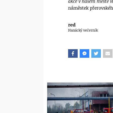
akce v našem městě 
náměstek přerovskéh
red
Hanácký večerník