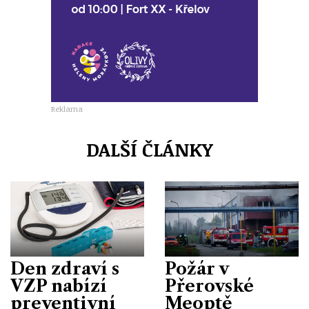
Reklama
DALŠÍ ČLÁNKY
Den zdraví s
Požár v
VZP nabízí
Přerovské
preventivní
Meoptě