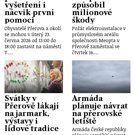
vyšetření i
způsobil
nácvik první
milionové
pomoci
škody
Obyvatelé Přerova a okolí
Požár elektroinstalace v
se mohou v úterý 23.
průmyslovém areálu
června 2026 od 13:00 do
společnosti Meopta v
18:00 zastavit na náměstí
Přerově zaměstnal ve
T.…
čtvrtek 16.…
Svátky v
Armáda
Přerově lákají
plánuje návrat
na jarmark,
na přerovské
výstavy i
letiště
lidové tradice
Armáda České republiky