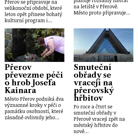
plánuje rozsáhlý návrat
Přerov se připravuje na
na letiště v Přerově.
velikonoční období, které
Město proto připravuje…
letos opět přinese bohatý
kulturní program i…
Přerov
Smuteční
převezme péči
obřady se
o hrob Josefa
vracejí na
Kainara
přerovský
hřbitov
Město Přerov podniká dva
významné kroky v péči o
Po roce a čtvrt se
památku osobností, které
smuteční obřady v
zásadně ovlivnily jeho…
Přerově vracejí zpět na
městský hřbitov do
nově…