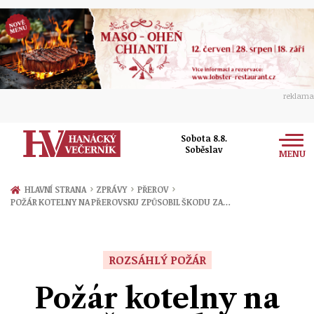
reklama
Sobota 8.8.
Soběslav
MENU
Zprávy
›
›
›
HLAVNÍ STRANA
ZPRÁVY
PŘEROV
POŽÁR KOTELNY NA PŘEROVSKU ZPŮSOBIL ŠKODU ZA…
Rozhovory
Olomouc
Kultura
Politika
Prostějov
ROZSÁHLÝ POŽÁR
Společnost
Hudba
Ekonomika
Požár kotelny na
Přerov
Sport
Ženy