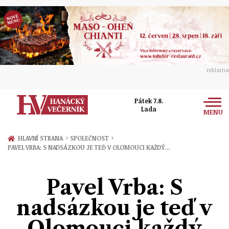
reklama
Pátek 7.8.
Lada
MENU
Zprávy
›
›
HLAVNÍ STRANA
SPOLEČNOST
PAVEL VRBA: S NADSÁZKOU JE TEĎ V OLOMOUCI KAŽDÝ…
Rozhovory
Olomouc
Kultura
Pavel Vrba: S
Politika
Prostějov
Společnost
nadsázkou je teď v
Hudba
Ekonomika
Přerov
Sport
Olomouci každý
Ženy