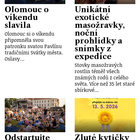
Olomouc o
Unikátní
víkendu
exotické
slavila
masožravky,
noční
Olomouc si o víkendu
prohlídky a
připomněla svou
patronku svatou Pavlínu
snímky z
tradičními Svátky města.
expedice
Oslavy…
Stovky masožravých
rostlin téměř všech
známých rodů z celého
světa. Více než 35 let staré
sbírkové…
Odstartujte
Žluté kytičky