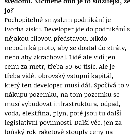
svědomí. Nicméně ono je to složitější, že
jo?
Pochopitelně smyslem podnikání je
tvorba zisku. Developer jde do podnikání s
nějakou cílovou představou. Nikdo
nepodniká proto, aby se dostal do ztráty,
nebo aby zkrachoval. Lidé ale vidí jen
cenu za metr, třeba 50-60 tisíc. Ale je
třeba vidět obrovský vstupní kapitál,
který ten developer musí dát. Spočívá to v
nákupu pozemku, na tom pozemku se
musí vybudovat infrastruktura, odpad,
voda, elektřina, plyn, poté jsou tu další
legislativní povinnosti. Další věc, jen za
loňský rok raketově stouply ceny na