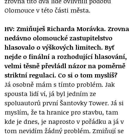
zrovna tito dva lidé ovlivnili podobu
Olomouce v této části města.
HV: Zmiňuješ Richarda Morávka. Zrovna
nedávno olomoucké zastupitelstvo
hlasovalo o výškových limitech. Byť
nejde o finální a rozhodující hlasování,
velmi těsně převládl názor na poměrně
striktní regulaci. Co si o tom myslíš?
Já osobně mám s tímto problém. Jak
spousta lidí ví, já byl jedním ze
spoluautorů první Šantovky Tower. Já si
myslím, že ta hranice pro stavbu, tam
kde je dnes, je naprosto v pořádku a já v
tom nevidím žádný problém. Zmiňují se