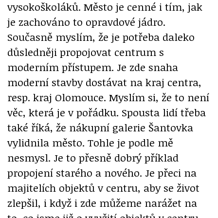
vysokoškoláků. Město je cenné i tím, jak
je zachováno to opravdové jádro.
Současně myslím, že je potřeba daleko
důsledněji propojovat centrum s
moderním přístupem. Je zde snaha
moderní stavby dostávat na kraj centra,
resp. kraj Olomouce. Myslím si, že to není
věc, která je v pořádku. Spousta lidí třeba
také říká, že nákupní galerie Šantovka
vylidnila město. Tohle je podle mě
nesmysl. Je to přesně dobrý příklad
propojení starého a nového. Je přeci na
majitelích objektů v centru, aby se život
zlepšil, i když i zde můžeme narážet na
to, co jsme již o využití objektů v centru