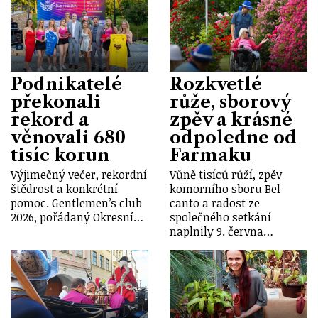
Podnikatelé
Rozkvetlé
překonali
růže, sborový
rekord a
zpěv a krásné
věnovali 680
odpoledne od
tisíc korun
Farmaku
Výjimečný večer, rekordní
Vůně tisíců růží, zpěv
štědrost a konkrétní
komorního sboru Bel
pomoc. Gentlemen’s club
canto a radost ze
2026, pořádaný Okresní…
společného setkání
naplnily 9. června…