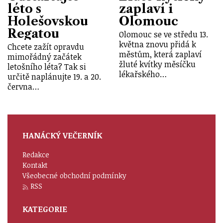
léto s
zaplaví i
Holešovskou
Olomouc
Regatou
Olomouc se ve středu 13.
května znovu přidá k
Chcete zažít opravdu
městům, která zaplaví
mimořádný začátek
žluté kvítky měsíčku
letošního léta? Tak si
lékařského…
určitě naplánujte 19. a 20.
června…
HANÁCKÝ VEČERNÍK
Redakce
Kontakt
Všeobecné obchodní podmínky
RSS
KATEGORIE