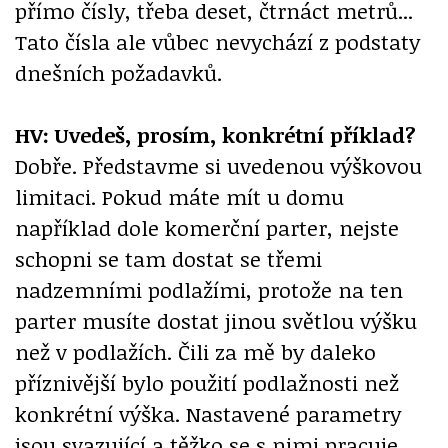
přímo čísly, třeba deset, čtrnáct metrů...
Tato čísla ale vůbec nevychází z podstaty
dnešních požadavků.
HV: Uvedeš, prosím, konkrétní příklad?
Dobře. Představme si uvedenou výškovou
limitaci. Pokud máte mít u domu
například dole komerční parter, nejste
schopni se tam dostat se třemi
nadzemními podlažími, protože na ten
parter musíte dostat jinou světlou výšku
než v podlažích. Čili za mě by daleko
příznivější bylo použití podlažnosti než
konkrétní výška. Nastavené parametry
jsou svazující a těžko se s nimi pracuje.