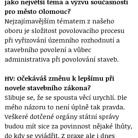
jako největší téma a výzvu současnosti
pro město Olomouc?
Nejzajímavějším tématem z našeho
oboru je složitost povolovacího procesu
při vyřizování územního rozhodnutí a
stavebního povolení a vůbec
administrativa při povolování staveb.
HV: Očekáváš změnu k lepšímu při
novele stavebního zákona?
Slibuje se, že se spousta věcí urychlí. Dle
mého názoru to není úplně tak pravda.
Veškeré dotčené orgány státní správy
budou mít sice za povinnost nějaké lhůty,
do kdy se vyjádřit. Z praxe ale i dnes