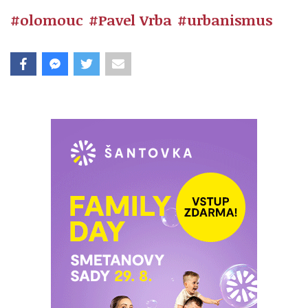
#olomouc
#Pavel Vrba
#urbanismus