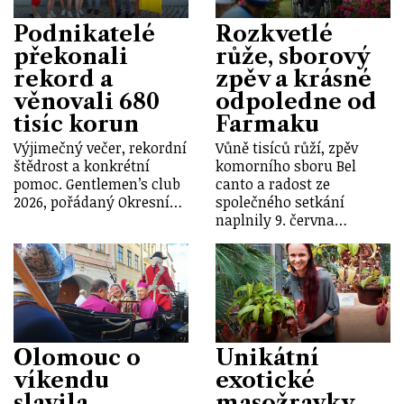
Podnikatelé
Rozkvetlé
překonali
růže, sborový
rekord a
zpěv a krásné
věnovali 680
odpoledne od
tisíc korun
Farmaku
Výjimečný večer, rekordní
Vůně tisíců růží, zpěv
štědrost a konkrétní
komorního sboru Bel
pomoc. Gentlemen’s club
canto a radost ze
2026, pořádaný Okresní…
společného setkání
naplnily 9. června…
Olomouc o
Unikátní
víkendu
exotické
slavila
masožravky,