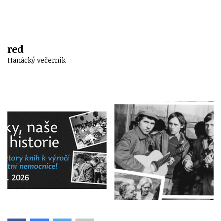
red
Hanácký večerník