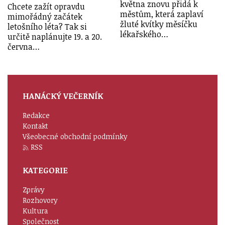
května znovu přidá k
Chcete zažít opravdu
městům, která zaplaví
mimořádný začátek
žluté kvítky měsíčku
letošního léta? Tak si
lékařského…
určitě naplánujte 19. a 20.
června…
HANÁCKÝ VEČERNÍK
Redakce
Kontakt
Všeobecné obchodní podmínky
RSS
KATEGORIE
Zprávy
Rozhovory
Kultura
Společnost