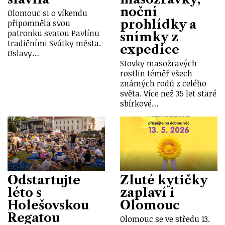
noční
Olomouc si o víkendu
prohlídky a
připomněla svou
patronku svatou Pavlínu
snímky z
tradičními Svátky města.
expedice
Oslavy…
Stovky masožravých
rostlin téměř všech
známých rodů z celého
světa. Více než 35 let staré
sbírkové…
Odstartujte
Žluté kytičky
léto s
zaplaví i
Holešovskou
Olomouc
Regatou
Olomouc se ve středu 13.