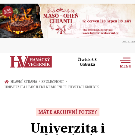
reklama
Čtvrtek 6.8.
Oldřiška
MENU
Zprávy
›
›
HLAVNÍ STRANA
SPOLEČNOST
UNIVERZITA I FAKULTNÍ NEMOCNICE CHYSTAJÍ KNIHY K…
Rozhovory
Olomouc
Kultura
Politika
Prostějov
MÁTE ARCHIVNÍ FOTKY?
Společnost
Hudba
Ekonomika
Univerzita i
Přerov
Sport
Ženy