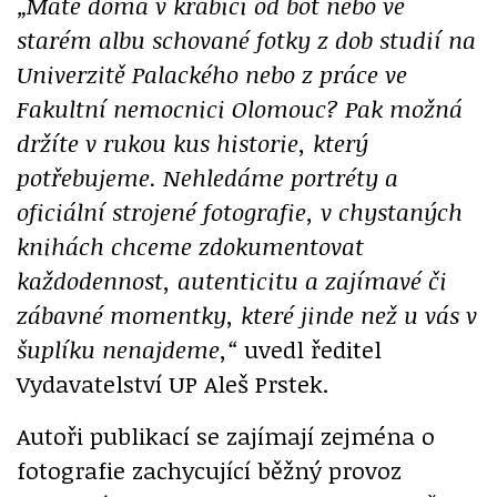
„Máte doma v krabici od bot nebo ve
starém albu schované fotky z dob studií na
Univerzitě Palackého nebo z práce ve
Fakultní nemocnici Olomouc? Pak možná
držíte v rukou kus historie, který
potřebujeme. Nehledáme portréty a
oficiální strojené fotografie, v chystaných
knihách chceme zdokumentovat
každodennost, autenticitu a zajímavé či
zábavné momentky, které jinde než u vás v
šuplíku nenajdeme,“
uvedl ředitel
Vydavatelství UP Aleš Prstek.
Autoři publikací se zajímají zejména o
fotografie zachycující běžný provoz