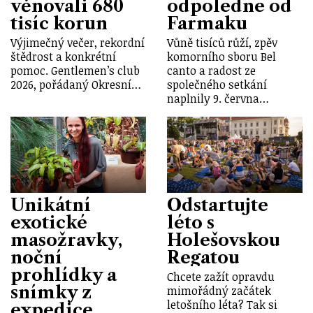
věnovali 680
odpoledne od
tisíc korun
Farmaku
Výjimečný večer, rekordní
Vůně tisíců růží, zpěv
štědrost a konkrétní
komorního sboru Bel
pomoc. Gentlemen’s club
canto a radost ze
2026, pořádaný Okresní…
společného setkání
naplnily 9. června…
Unikátní
Odstartujte
exotické
léto s
masožravky,
Holešovskou
noční
Regatou
prohlídky a
Chcete zažít opravdu
snímky z
mimořádný začátek
letošního léta? Tak si
expedice