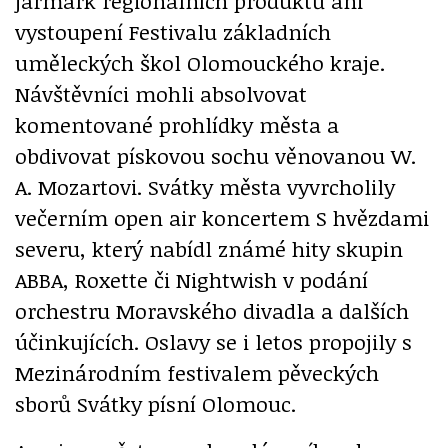
jarmark regionálních produktů ani
vystoupení Festivalu základních
uměleckých škol Olomouckého kraje.
Návštěvníci mohli absolvovat
komentované prohlídky města a
obdivovat pískovou sochu věnovanou W.
A. Mozartovi. Svátky města vyvrcholily
večerním open air koncertem S hvězdami
severu, který nabídl známé hity skupin
ABBA, Roxette či Nightwish v podání
orchestru Moravského divadla a dalších
účinkujících. Oslavy se i letos propojily s
Mezinárodním festivalem pěveckých
sborů Svátky písní Olomouc.