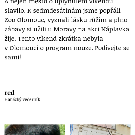
A nejen město o uplynulém víkendu
slavilo. K sedmdesátinám jsme popřáli
Zoo Olomouc, vyznali lásku růžím a plno
zábavy si užili u Moravy na akci Náplavka
žije. Tento víkend zkrátka nebyla
v Olomouci o program nouze. Podívejte se
sami!
red
Hanácký večerník