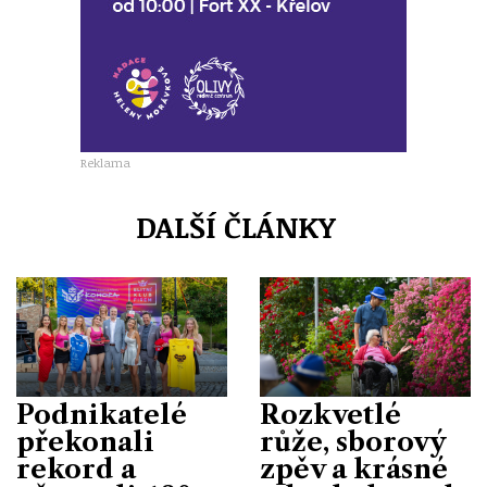
Reklama
DALŠÍ ČLÁNKY
Podnikatelé
Rozkvetlé
překonali
růže, sborový
rekord a
zpěv a krásné