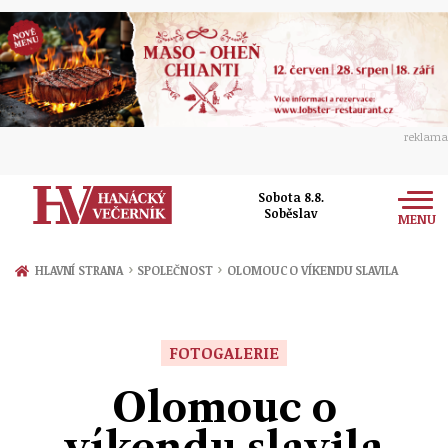
reklama
Sobota 8.8.
Soběslav
MENU
Zprávy
›
›
HLAVNÍ STRANA
SPOLEČNOST
OLOMOUC O VÍKENDU SLAVILA
Rozhovory
Olomouc
Kultura
FOTOGALERIE
Politika
Prostějov
Společnost
Olomouc o
Hudba
Ekonomika
Přerov
Sport
víkendu slavila
Ženy