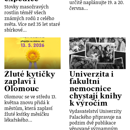
určitě naplánujte 19. a 20.
Stovky masožravých
června…
rostlin téměř všech
známých rodů z celého
světa. Více než 35 let staré
sbírkové…
Žluté kytičky
Univerzita i
zaplaví i
fakultní
Olomouc
nemocnice
chystají knihy
Olomouc se ve středu 13.
k výročím
května znovu přidá k
městům, která zaplaví
Vydavatelství Univerzity
žluté kvítky měsíčku
Palackého připravuje na
lékařského…
podzim dvě publikace
věnované významným