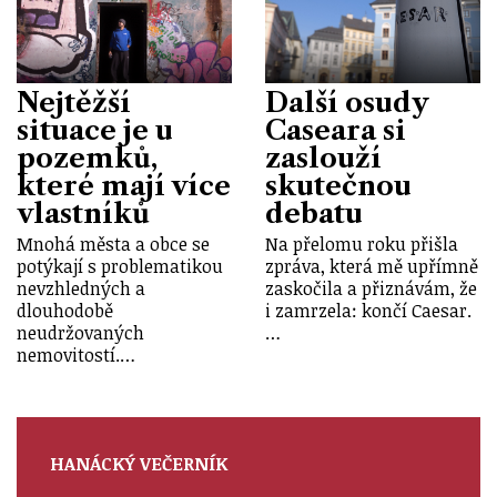
Nejtěžší
Další osudy
situace je u
Caseara si
pozemků,
zaslouží
které mají více
skutečnou
vlastníků
debatu
Mnohá města a obce se
Na přelomu roku přišla
potýkají s problematikou
zpráva, která mě upřímně
nevzhledných a
zaskočila a přiznávám, že
dlouhodobě
i zamrzela: končí Caesar.
neudržovaných
…
nemovitostí.…
HANÁCKÝ VEČERNÍK