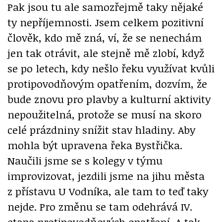
Pak jsou tu ale samozřejmě taky nějaké
ty nepříjemnosti. Jsem celkem pozitivní
člověk, kdo mě zná, ví, že se nenechám
jen tak otrávit, ale stejně mě zlobí, když
se po letech, kdy nešlo řeku využívat kvůli
protipovodňovým opatřením, dozvím, že
bude znovu pro plavby a kulturní aktivity
nepoužitelná, protože se musí na skoro
celé prázdniny snížit stav hladiny. Aby
mohla být upravena řeka Bystřička.
Naučili jsme se s kolegy v týmu
improvizovat, jezdili jsme na jihu města
z přístavu U Vodníka, ale tam to teď taky
nejde. Pro změnu se tam odehrává IV.
etapa protipovodňových opatření. A tak