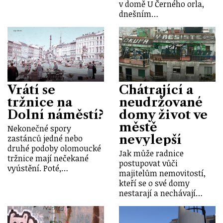
v domě U Černého orla,
dnešním…
Vrátí se
Chátrající a
tržnice na
neudržované
Dolní náměstí?
domy život ve
městě
Nekonečné spory
nevylepší
zastánců jedné nebo
druhé podoby olomoucké
Jak může radnice
tržnice mají nečekané
postupovat vůči
vyústění. Poté,…
majitelům nemovitostí,
kteří se o své domy
nestarají a nechávají…