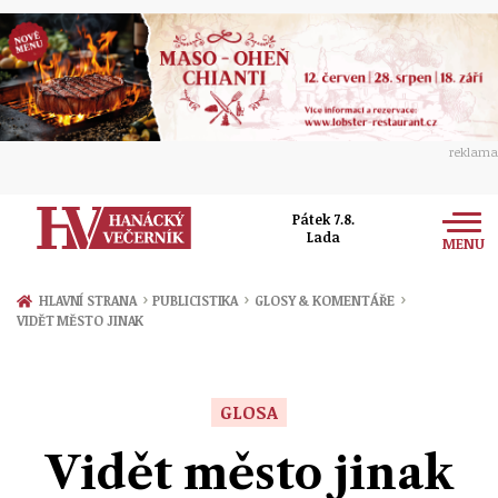
reklama
Pátek 7.8.
Lada
MENU
Zprávy
›
›
›
HLAVNÍ STRANA
PUBLICISTIKA
GLOSY & KOMENTÁŘE
VIDĚT MĚSTO JINAK
Rozhovory
Olomouc
Kultura
Politika
Prostějov
GLOSA
Společnost
Hudba
Ekonomika
Vidět město jinak
Přerov
Sport
Ženy