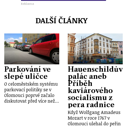
Reklama
DALŠÍ ČLÁNKY
Parkování ve
Hauenschildův
slepé uličce
palác aneb
Příběh
O celoměstském systému
kaviárového
parkovací politiky se v
Olomouci poprvé začalo
socialismu z
diskutovat před více než…
pera radnice
Když Wolfgang Amadeus
Mozart v roce 1767 v
Olomouci ulehal do peřin