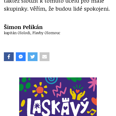
taktéž sloužit k tomuto účelu pro malé
skupinky. Věřím, že budou lidé spokojeni.
Šimon Pelikán
kapitán Ololodi, Plavby Olomouc