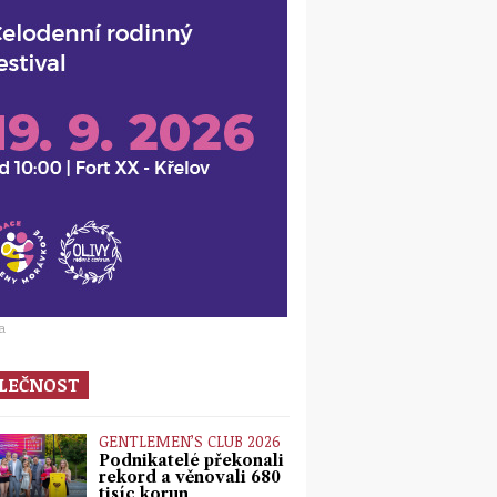
a
LEČNOST
GENTLEMEN’S CLUB 2026
Podnikatelé překonali
rekord a věnovali 680
tisíc korun