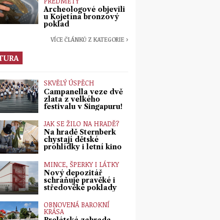
PŘEDMĚTY
Archeologové objevili
u Kojetína bronzový
poklad
VÍCE ČLÁNKŮ Z KATEGORIE ›
TURA
SKVĚLÝ ÚSPĚCH
Campanella veze dvě
zlata z velkého
festivalu v Singapuru!
JAK SE ŽILO NA HRADĚ?
Na hradě Šternberk
chystají dětské
prohlídky i letní kino
MINCE, ŠPERKY I LÁTKY
Nový depozitář
schraňuje pravěké i
středověké poklady
OBNOVENÁ BAROKNÍ
KRÁSA