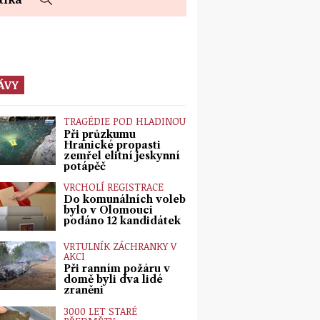
ÁVY
TRAGÉDIE POD HLADINOU
Při průzkumu
Hranické propasti
zemřel elitní jeskynní
potápěč
VRCHOLÍ REGISTRACE
Do komunálních voleb
bylo v Olomouci
podáno 12 kandidátek
VRTULNÍK ZÁCHRANKY V
AKCI
Při ranním požáru v
domě byli dva lidé
zraněni
3000 LET STARÉ