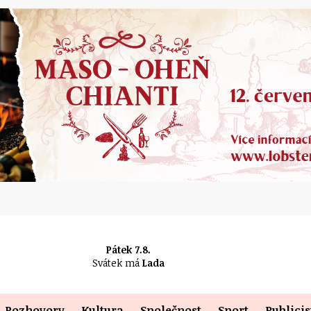
Pátek 7.8.
Svátek má
Lada
Rozhovory
Kultura
Společnost
Sport
Publicis