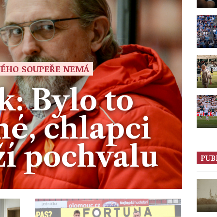
ÉHO SOUPEŘE NEMÁ
: Bylo to
é, chlapci
ží pochvalu
PUB