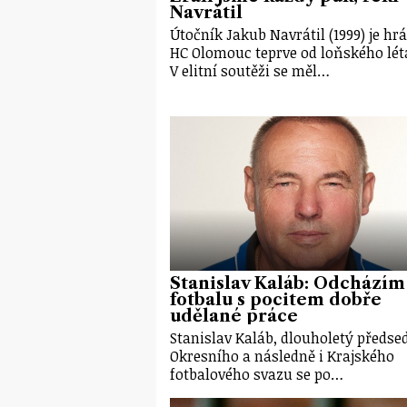
Navrátil
Útočník Jakub Navrátil (1999) je h
HC Olomouc teprve od loňského lét
V elitní soutěži se měl…
Stanislav Kaláb: Odcházím
fotbalu s pocitem dobře
udělané práce
Stanislav Kaláb, dlouholetý předse
Okresního a následně i Krajského
fotbalového svazu se po…