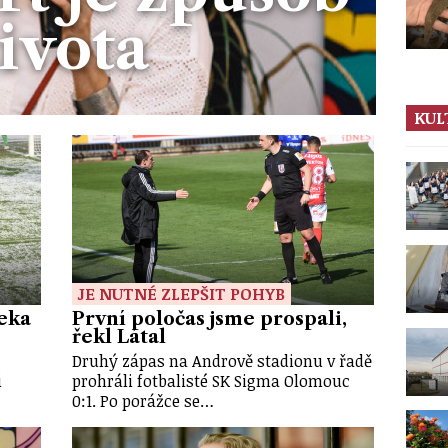
ivota
KUL
JE NUTNÉ ZLEPŠIT POHYB
eka
První poločas jsme prospali,
řekl Látal
Druhý zápas na Andrově stadionu v řadě
i
prohráli fotbalisté SK Sigma Olomouc
0:1. Po porážce se…