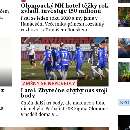
Olomoucký NH hotel těžký rok
ráčem
zvládl, investuje 150 milionů
a.
Psal se leden roku 2020 a my jsme v
Hanáckém Večerníku přinesli rozsáhlý
rozhovor s Tomášem Rouskem…
ZMĚNY SE NEPOVEDLY
 z
Látal: Zbytečné chyby nás stojí
body
SPO
Chtěli další tři body, ale nakonec z toho
da
nic nebylo. Fotbalisté SK Sigma Olomouc
v neděli doma v…