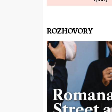
ROZHOVORY
Romana
Street a