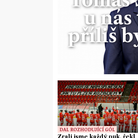
u nás 
příliš 
DAL ROZHODUJÍCÍ GÓL
Žrali jsme každý puk, řekl