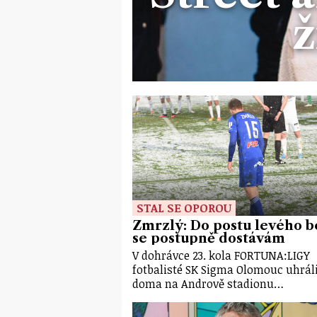
ž
STAL SE OPOROU
Zmrzlý: Do postu levého b
se postupně dostávám
V dohrávce 23. kola FORTUNA:LIGY
fotbalisté SK Sigma Olomouc uhrál
doma na Andrově stadionu…