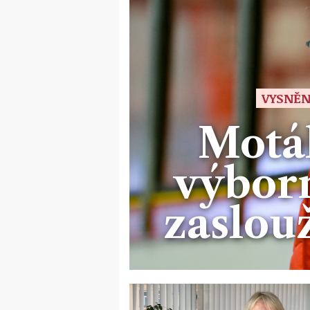
VYSNĚN
Moták
výborn
zaslou