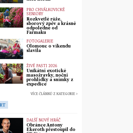
PRO CHVÁLKOVICKÉ
SENIORY
Rozkvetlé růže,
sborový zpěv a krásné
odpoledne od
Farmaku
FOTOGALERIE
Olomouc o víkendu
slavila
ŽIVÉ PASTI 2026
Unikátní exotické
masožravky, noční
prohlídky a snímky z
expedice
VÍCE ČLÁNKŮ Z KATEGORIE ›
RT
DALŠÍ NOVÝ HRÁČ
Obránce Antony
Ekeroth přestoupil do