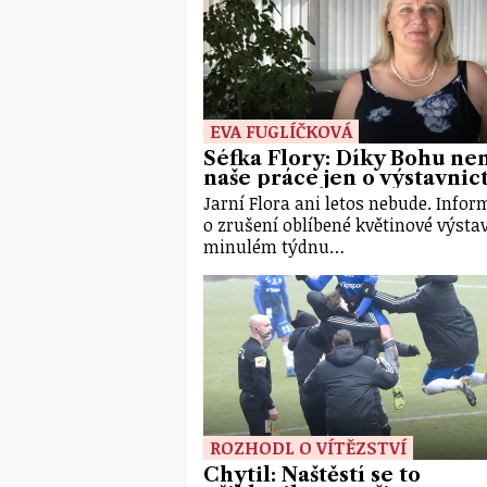
EVA FUGLÍČKOVÁ
Šéfka Flory: Díky Bohu ne
naše práce jen o výstavnic
Jarní Flora ani letos nebude. Info
o zrušení oblíbené květinové výsta
minulém týdnu…
ROZHODL O VÍTĚZSTVÍ
Chytil: Naštěstí se to