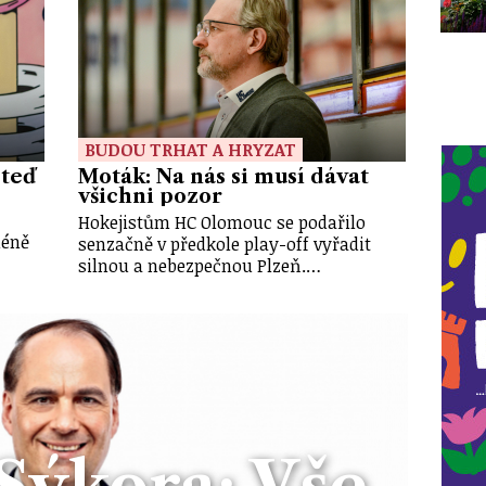
BUDOU TRHAT A HRYZAT
 teď
Moták: Na nás si musí dávat
všichni pozor
Hokejistům HC Olomouc se podařilo
méně
senzačně v předkole play-off vyřadit
silnou a nebezpečnou Plzeň.…
Sýkora: Vše