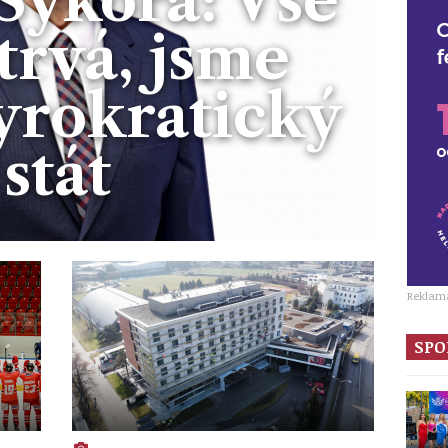
trvá, jsme
byrokratický
stát
Reklam
SPO