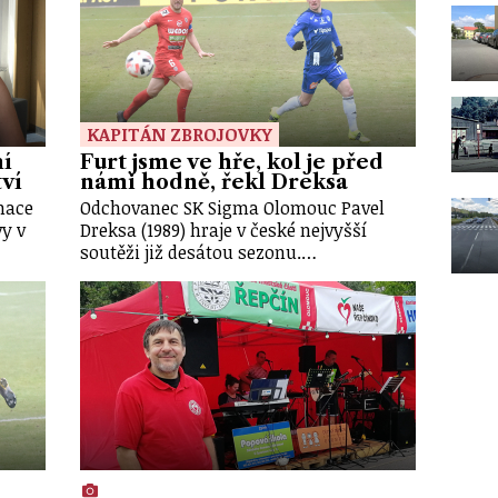
KAPITÁN ZBROJOVKY
ní
Furt jsme ve hře, kol je před
tví
námi hodně, řekl Dreksa
rmace
Odchovanec SK Sigma Olomouc Pavel
vy v
Dreksa (1989) hraje v české nejvyšší
soutěži již desátou sezonu.…