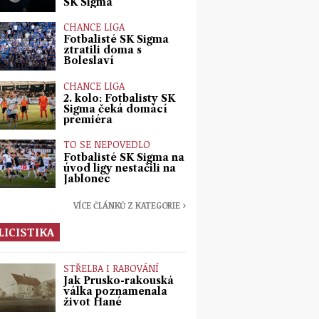
SK Sigma
CHANCE LIGA
Fotbalisté SK Sigma
ztratili doma s
Boleslaví
CHANCE LIGA
2. kolo: Fotbalisty SK
Sigma čeká domácí
premiéra
TO SE NEPOVEDLO
Fotbalisté SK Sigma na
úvod ligy nestačili na
Jablonec
VÍCE ČLÁNKŮ Z KATEGORIE ›
LICISTIKA
STŘELBA I RABOVÁNÍ
Jak Prusko-rakouská
válka poznamenala
život Hané