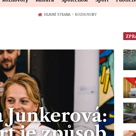
›
HLAVNÍ STRANA
ROZHOVORY
ZPR
 Junkerová:
rt je způsob