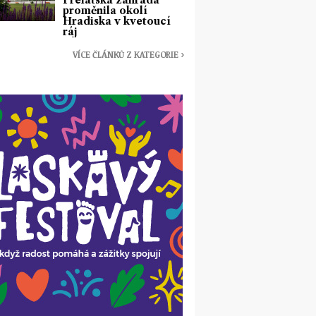
Prelátská zahrada
proměnila okolí
Hradiska v kvetoucí
ráj
VÍCE ČLÁNKŮ Z KATEGORIE ›