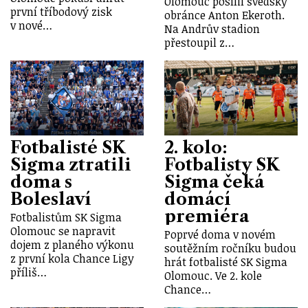
Olomouc posílil švédský
první tříbodový zisk
obránce Anton Ekeroth.
v nové…
Na Andrův stadion
přestoupil z…
Fotbalisté SK
2. kolo:
Sigma ztratili
Fotbalisty SK
doma s
Sigma čeká
Boleslaví
domácí
premiéra
Fotbalistům SK Sigma
Olomouc se napravit
Poprvé doma v novém
dojem z planého výkonu
soutěžním ročníku budou
z první kola Chance Ligy
hrát fotbalisté SK Sigma
příliš…
Olomouc. Ve 2. kole
Chance…