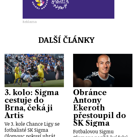
Reklama
DALŠÍ ČLÁNKY
3. kolo: Sigma
Obránce
cestuje do
Antony
Brna, čeká ji
Ekeroth
Artis
přestoupil do
SK Sigma
Ve 3. kole Chance Ligy se
fotbalisté SK Sigma
Fotbalovou Sigmu
Olomouc pokusí uhrát