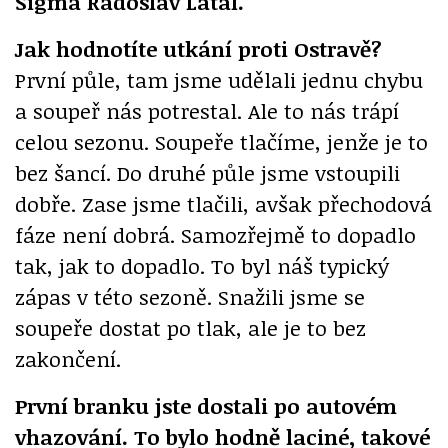
Sigma Radoslav Látal.
Jak hodnotíte utkání proti Ostravě?
První půle, tam jsme udělali jednu chybu
a soupeř nás potrestal. Ale to nás trápí
celou sezonu. Soupeře tlačíme, jenže je to
bez šancí. Do druhé půle jsme vstoupili
dobře. Zase jsme tlačili, avšak přechodová
fáze není dobrá. Samozřejmě to dopadlo
tak, jak to dopadlo. To byl náš typický
zápas v této sezoně. Snažili jsme se
soupeře dostat po tlak, ale je to bez
zakončení.
První branku jste dostali po autovém
vhazování. To bylo hodně laciné, takové