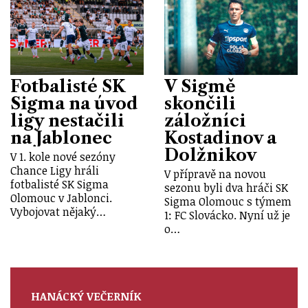
Fotbalisté SK
V Sigmě
Sigma na úvod
skončili
ligy nestačili
záložníci
na Jablonec
Kostadinov a
Dolžnikov
V 1. kole nové sezóny
Chance Ligy hráli
V přípravě na novou
fotbalisté SK Sigma
sezonu byli dva hráči SK
Olomouc v Jablonci.
Sigma Olomouc s týmem
Vybojovat nějaký…
1: FC Slovácko. Nyní už je
o…
HANÁCKÝ VEČERNÍK