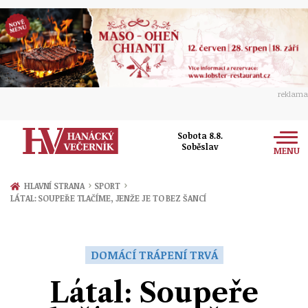
reklama
Sobota 8.8.
Soběslav
MENU
Zprávy
›
›
HLAVNÍ STRANA
SPORT
LÁTAL: SOUPEŘE TLAČÍME, JENŽE JE TO BEZ ŠANCÍ
Rozhovory
Olomouc
Kultura
Politika
Prostějov
DOMÁCÍ TRÁPENÍ TRVÁ
Společnost
Hudba
Ekonomika
Látal: Soupeře
Přerov
Sport
Ženy