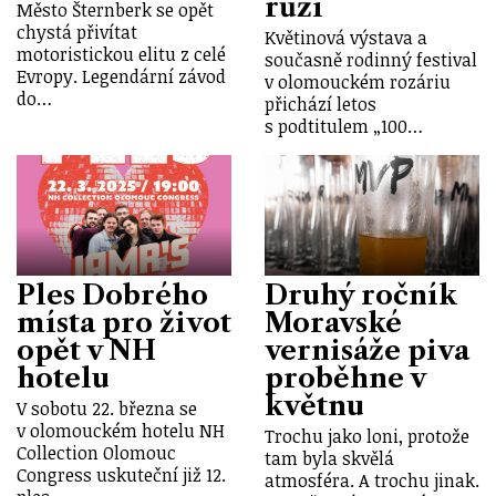
růží
Město Šternberk se opět
chystá přivítat
Květinová výstava a
motoristickou elitu z celé
současně rodinný festival
Evropy. Legendární závod
v olomouckém rozáriu
do…
přichází letos
s podtitulem „100…
Ples Dobrého
Druhý ročník
místa pro život
Moravské
opět v NH
vernisáže piva
hotelu
proběhne v
květnu
V sobotu 22. března se
v olomouckém hotelu NH
Trochu jako loni, protože
Collection Olomouc
tam byla skvělá
Congress uskuteční již 12.
atmosféra. A trochu jinak.