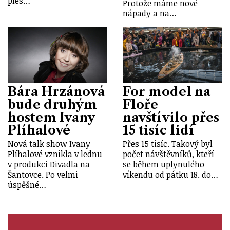
ples…
Protože máme nové
nápady a na…
Bára Hrzánová
For model na
bude druhým
Floře
hostem Ivany
navštívilo přes
Plíhalové
15 tisíc lidí
Nová talk show Ivany
Přes 15 tisíc. Takový byl
Plíhalové vznikla v lednu
počet návštěvníků, kteří
v produkci Divadla na
se během uplynulého
Šantovce. Po velmi
víkendu od pátku 18. do…
úspěšné…