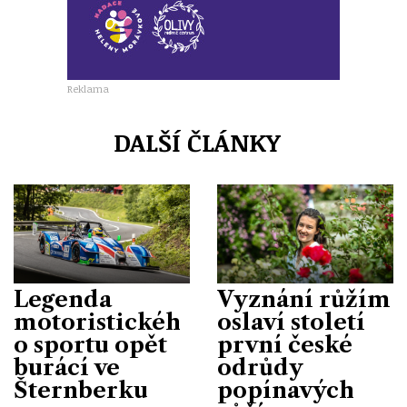
Reklama
DALŠÍ ČLÁNKY
Legenda
Vyznání růžím
motoristickéh
oslaví století
o sportu opět
první české
burácí ve
odrůdy
Šternberku
popínavých