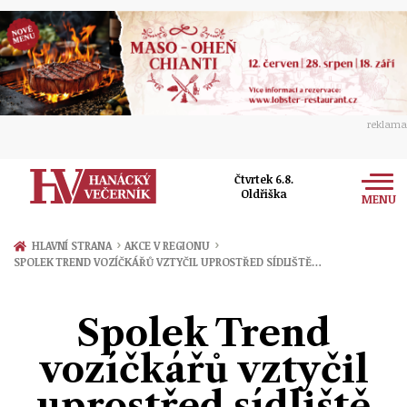
reklama
Čtvrtek 6.8.
Oldřiška
MENU
Zprávy
›
›
HLAVNÍ STRANA
AKCE V REGIONU
SPOLEK TREND VOZÍČKÁŘŮ VZTYČIL UPROSTŘED SÍDLIŠTĚ…
Rozhovory
Olomouc
Kultura
Spolek Trend
Politika
Prostějov
Společnost
vozíčkářů vztyčil
Hudba
Ekonomika
Přerov
Sport
uprostřed sídliště
Ženy