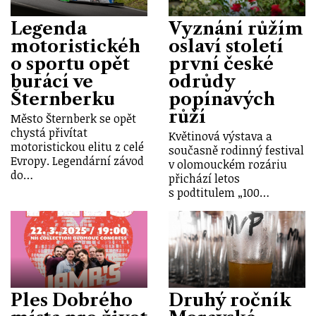
Legenda
Vyznání růžím
motoristickéh
oslaví století
o sportu opět
první české
burácí ve
odrůdy
Šternberku
popínavých
růží
Město Šternberk se opět
chystá přivítat
Květinová výstava a
motoristickou elitu z celé
současně rodinný festival
Evropy. Legendární závod
v olomouckém rozáriu
do…
přichází letos
s podtitulem „100…
Ples Dobrého
Druhý ročník