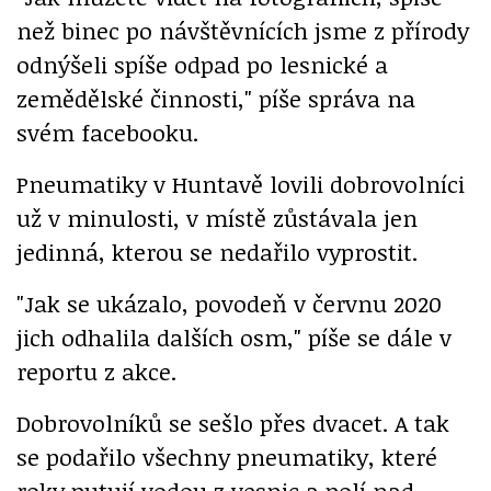
než binec po návštěvnících jsme z přírody
odnýšeli spíše odpad po lesnické a
zemědělské činnosti," píše správa na
svém facebooku.
Pneumatiky v Huntavě lovili dobrovolníci
už v minulosti, v místě zůstávala jen
jedinná, kterou se nedařilo vyprostit.
"Jak se ukázalo, povodeň v červnu 2020
jich odhalila dalších osm," píše se dále v
reportu z akce.
Dobrovolníků se sešlo přes dvacet. A tak
se podařilo všechny pneumatiky, které
roky putují vodou z vesnic a polí nad