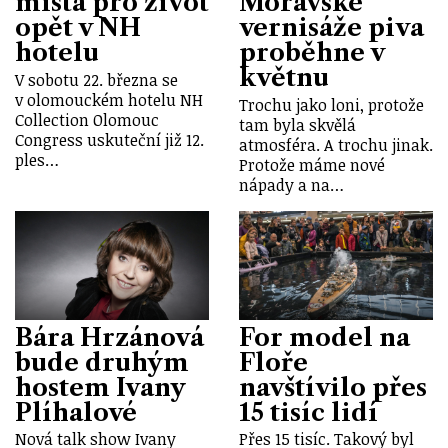
místa pro život
Moravské
opět v NH
vernisáže piva
hotelu
proběhne v
květnu
V sobotu 22. března se
v olomouckém hotelu NH
Trochu jako loni, protože
Collection Olomouc
tam byla skvělá
Congress uskuteční již 12.
atmosféra. A trochu jinak.
ples…
Protože máme nové
nápady a na…
Bára Hrzánová
For model na
bude druhým
Floře
hostem Ivany
navštívilo přes
Plíhalové
15 tisíc lidí
Nová talk show Ivany
Přes 15 tisíc. Takový byl