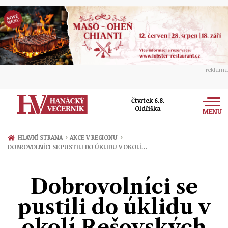
reklama
Čtvrtek 6.8.
Oldřiška
MENU
Zprávy
›
›
HLAVNÍ STRANA
AKCE V REGIONU
DOBROVOLNÍCI SE PUSTILI DO ÚKLIDU V OKOLÍ…
Rozhovory
Olomouc
Kultura
Dobrovolníci se
Politika
Prostějov
Společnost
pustili do úklidu v
Hudba
Ekonomika
Přerov
Sport
okolí Rešovských
Ženy