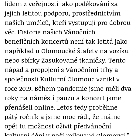
lidem z veřejnosti jako poděkování za
jejich letitou podporu, prostřednictvím
našich umělců, kteří vystupují pro dobrou
věc. Historie našich Vánočních
benefičních koncertů není tak letitá jako
například u Olomoucké štafety na vozíku
nebo sbírky Zasukované tkaničky. Tento
nápad a propojení s Vánočními trhy a
společnosti Kulturní Olomouc vznikl v
roce 2019. Během pandemie jsme měli dva
roky na náměstí pauzu a koncert jsme
přenášeli online. Letos tedy proběhne
pátý ročník a jsme moc rádi, že máme
opět tu možnost oživit předvánoční
kulturní dění v naší milované Olomouci,"