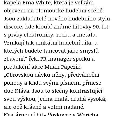
kapela Ema White, která je velkým
objevem na olomoucké hudební scéně.
Jsou zakladatelé nového hudebního stylu
discore, kde kloubí známé hitovky 90. let
s prvky elektroniky, rocku a metalu.
Vznikají tak unikátní hudební díla, u
kterých budete tancovat jako smyslů
zbavení,“ řekl PR manager spolku a
produkční akce Milan Papežík.
„Obrovskou dávku něhy, předvánoční
pohody a klidu svými písněmi přinese
duo Kláva. Jsou to slečny kontrastující
svou výškou, jedna malá, druhá vysoká,
ale obě krásné a velmi nadané.
Nestárnoucí hity Voskovce a Wericha,