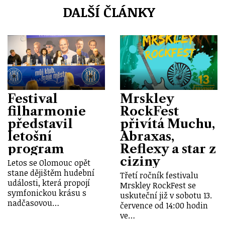
DALŠÍ ČLÁNKY
Festival
Mrskley
filharmonie
RockFest
představil
přivítá Muchu,
letošní
Abraxas,
program
Reflexy a star z
ciziny
Letos se Olomouc opět
stane dějištěm hudební
Třetí ročník festivalu
události, která propojí
Mrskley RockFest se
symfonickou krásu s
uskuteční již v sobotu 13.
nadčasovou…
července od 14:00 hodin
ve…