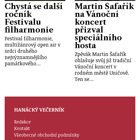
Chystá se další
Martin Šafařík
ročník
na Vánoční
Festivalu
koncert
filharmonie
přizval
speciálního
Festival filharmonie,
hosta
multižánrový open air v
srdci druhého
Zpěvák Martin Šafařík
nejvýznamnějšího
ohlašuje svůj již tradiční
památkového…
Vánoční koncert v
rodném městě Uničově.
Ten se…
HANÁCKÝ VEČERNÍK
Redakce
Kontakt
Všeobecné obchodní podmínky