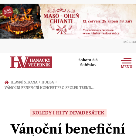
reklama
Sobota 8.8.
Soběslav
MENU
Zprávy
›
›
HLAVNÍ STRANA
HUDBA
VÁNOČNÍ BENEFIČNÍ KONCERT PRO SPOLEK TREND…
Rozhovory
Olomouc
Kultura
Politika
Prostějov
KOLEDY I HITY DEVADESÁTEK
Společnost
Hudba
Ekonomika
Vánoční benefiční
Přerov
Sport
Ženy