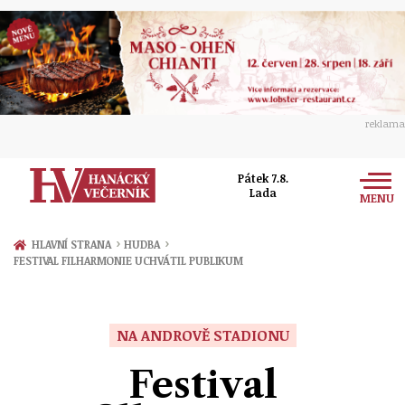
reklama
Pátek 7.8.
Lada
MENU
Zprávy
›
›
HLAVNÍ STRANA
HUDBA
FESTIVAL FILHARMONIE UCHVÁTIL PUBLIKUM
Rozhovory
Olomouc
Kultura
Politika
Prostějov
NA ANDROVĚ STADIONU
Společnost
Hudba
Ekonomika
Festival
Přerov
Sport
Ženy