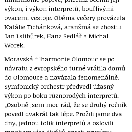
výkon, i výkon interpretů, bouřlivými
ovacemi vestoje. Oběma večery provázela
Natálie Tichánková, aranžmá se zhostili
Jan Lstibůrek, Hanz Sedlář a Michal
Worek.
Moravská filharmonie Olomouc se po
návratu z evropského turné vrátila domů
do Olomouce a navázala fenomenálně.
Symfonický orchestr předvedl úžasný
výkon po boku různorodých interpretů.
„Osobně jsem moc rád, že se druhý ročník
povedl dvakrát tak lépe. Prožili jsme dva
dny, jednou tolik interpretů a oslovili
mnohem více diváků oproti prvnímu