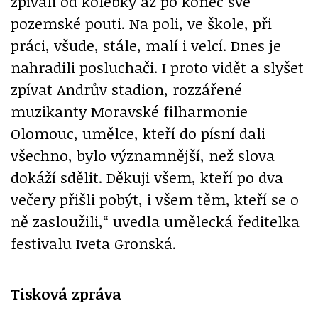
zpívali od kolébky až po konec své
pozemské pouti. Na poli, ve škole, při
práci, všude, stále, malí i velcí. Dnes je
nahradili posluchači. I proto vidět a slyšet
zpívat Andrův stadion, rozzářené
muzikanty Moravské filharmonie
Olomouc, umělce, kteří do písní dali
všechno, bylo významnější, než slova
dokáží sdělit. Děkuji všem, kteří po dva
večery přišli pobýt, i všem těm, kteří se o
ně zasloužili,“ uvedla umělecká ředitelka
festivalu Iveta Gronská.
Tisková zpráva