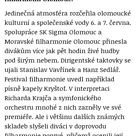
Jedinečná atmosféra rozčeřila olomoucké
kulturní a společenské vody 6. a 7. června.
Spolupráce SK Sigma Olomouc a
Moravské filharmonie Olomouc přinesla
divákům více jak pět hodin živé hudby
pod širým nebem. Dirigentské taktovky se
ujali Stanislav Vavřínek a Hanz Sedlář.
Festival filharmonie uvedl například
písně kapely Kryštof. V interpretaci
Richarda Krajča a symfonického
orchestru mnohé z nich zazněly ve své
premiéře. Ale i většinu dalších známých
skladeb slyšeli diváci v doprovodu
filharmonie poprvé, přičemž ocenili její