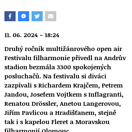
11. 06. 2024 - 18:24
Druhý ročník multižánrového open air
Festivalu filharmonie přivedl na Andrův
stadion bezmála 3300 spokojených
posluchačů. Na festivalu si diváci
zazpívali s Richardem Krajčem, Petrem
Jandou, Josefem Vojtkem s Inflagranti,
Renatou Drössler, Anetou Langerovou,
Jiřím Pavlicou a Hradišťanem, stejně
tak i s kapelou Fleret a Moravskou
filharmonií Olomouc.