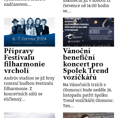
uskuteční již v sobotu 13.
nadčasovou…
července od 14:00 hodin
ve…
Přípravy
Vánoční
Festivalu
benefiční
filharmonie
koncert pro
vrcholí
Spolek Trend
vozíčkářů
Andrův stadion se již brzy
rozezní hudbou Festivalu
Na Vánočních trzích v
filharmonie. Z
Olomouci bude neděle 26.
koncertních sálů se
listopadu patřit Spolku
65členný…
Trend vozíčkářů Olomouc.
Ten…