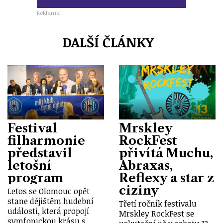
Reklama
DALŠÍ ČLÁNKY
Festival
Mrskley
filharmonie
RockFest
představil
přivítá Muchu,
letošní
Abraxas,
program
Reflexy a star z
ciziny
Letos se Olomouc opět
stane dějištěm hudební
Třetí ročník festivalu
události, která propojí
Mrskley RockFest se
symfonickou krásu s