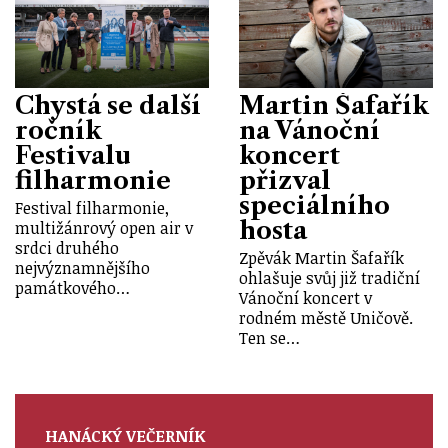
Chystá se další
Martin Šafařík
ročník
na Vánoční
Festivalu
koncert
filharmonie
přizval
speciálního
Festival filharmonie,
hosta
multižánrový open air v
srdci druhého
Zpěvák Martin Šafařík
nejvýznamnějšího
ohlašuje svůj již tradiční
památkového…
Vánoční koncert v
rodném městě Uničově.
Ten se…
HANÁCKÝ VEČERNÍK