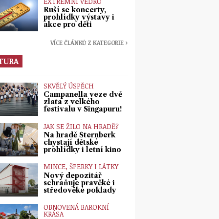
EXTRÉMNÍ VEDRO
Ruší se koncerty,
prohlídky výstavy i
akce pro děti
VÍCE ČLÁNKŮ Z KATEGORIE ›
TURA
SKVĚLÝ ÚSPĚCH
Campanella veze dvě
zlata z velkého
festivalu v Singapuru!
JAK SE ŽILO NA HRADĚ?
Na hradě Šternberk
chystají dětské
prohlídky i letní kino
MINCE, ŠPERKY I LÁTKY
Nový depozitář
schraňuje pravěké i
středověké poklady
OBNOVENÁ BAROKNÍ
KRÁSA