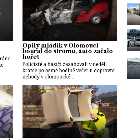
Opilý mladík v Olomouci
boural do stromu, auto začalo
hořet
 ráno
Policisté a hasiči zasahovali v neděli
ie
krátce po osmé hodině večer u dopravní
nehody v olomoucké…