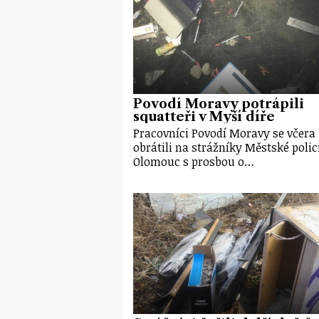
Povodí Moravy potrápili
squatteři v Myší díře
Pracovníci Povodí Moravy se včera
obrátili na strážníky Městské polic
Olomouc s prosbou o…