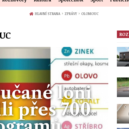
›
›
HLAVNÍ STRANA
ZPRÁVY
OLOMOUC
OUC
ROZ
učané loni
li přes 700
logramů