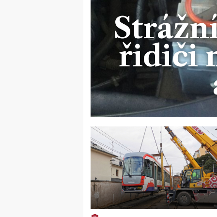
Strážn
řidiči 