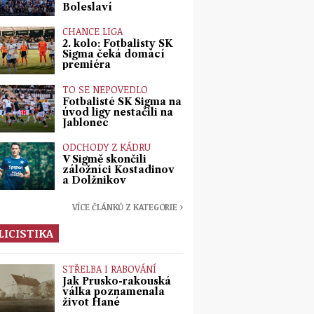
Boleslaví
CHANCE LIGA
2. kolo: Fotbalisty SK
Sigma čeká domácí
premiéra
TO SE NEPOVEDLO
Fotbalisté SK Sigma na
úvod ligy nestačili na
Jablonec
ODCHODY Z KÁDRU
V Sigmě skončili
záložníci Kostadinov
a Dolžnikov
VÍCE ČLÁNKŮ Z KATEGORIE ›
LICISTIKA
STŘELBA I RABOVÁNÍ
Jak Prusko-rakouská
válka poznamenala
život Hané