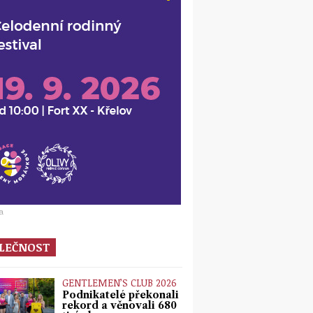
a
LEČNOST
GENTLEMEN’S CLUB 2026
Podnikatelé překonali
rekord a věnovali 680