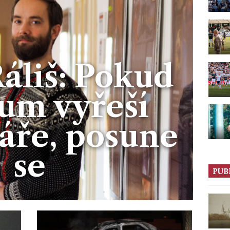
áliš: Pokud
um vyřeší
áře, posune
se
PUB