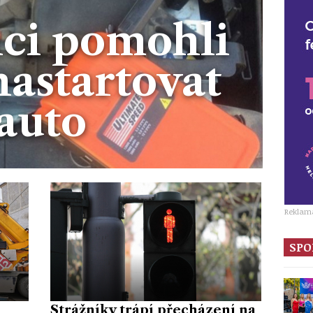
íci pomohli
nastartovat
auto
Reklam
SPO
Strážníky trápí přecházení na