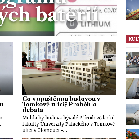
ých baterií
KUL
Co s opuštěnou budovou v
u
Tomkově ulici? Proběhla
debata
im
Mohla by budova bývalé Přírodovědecké
.
fakulty Univerzity Palackého v Tomkově
ulici v Olomouci -…