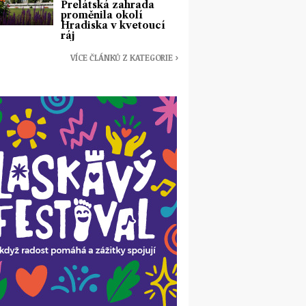
Prelátská zahrada
proměnila okolí
Hradiska v kvetoucí
ráj
VÍCE ČLÁNKŮ Z KATEGORIE ›