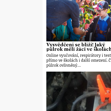
Vysvědčení se blíží! Jaký
půlrok měli žáci ve školác
Online vyučování, respirátory i tes
přímo ve školách i další omezení. Č
půlrok ovlivněný…