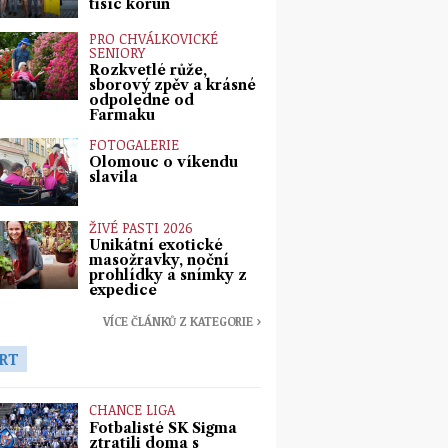
tisíc korun
PRO CHVÁLKOVICKÉ
SENIORY
Rozkvetlé růže,
sborový zpěv a krásné
odpoledne od
Farmaku
FOTOGALERIE
Olomouc o víkendu
slavila
ŽIVÉ PASTI 2026
Unikátní exotické
masožravky, noční
prohlídky a snímky z
expedice
VÍCE ČLÁNKŮ Z KATEGORIE ›
RT
CHANCE LIGA
Fotbalisté SK Sigma
ztratili doma s