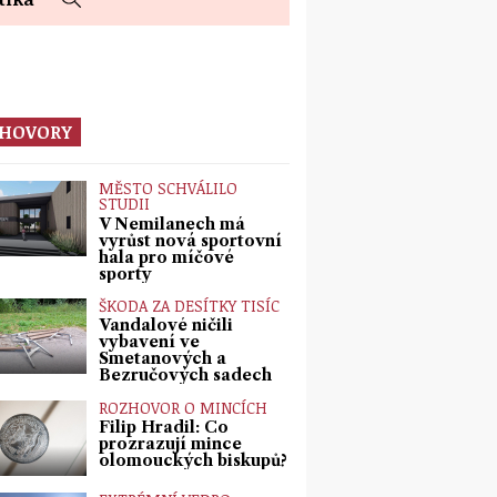
HOVORY
MĚSTO SCHVÁLILO
STUDII
V Nemilanech má
vyrůst nová sportovní
hala pro míčové
sporty
ŠKODA ZA DESÍTKY TISÍC
Vandalové ničili
vybavení ve
Smetanových a
Bezručových sadech
ROZHOVOR O MINCÍCH
Filip Hradil: Co
prozrazují mince
olomouckých biskupů?