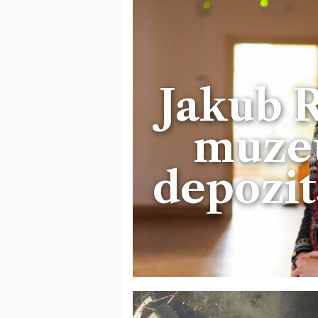
Jakub R
muze
depozit