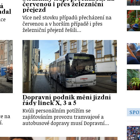
červenou i přes železniční
vá
přejezd
adal
Více než stovku případů přecházení na
uce
červenou a v horším případě i přes
železniční přejezd řešili…
Dopravní podnik mění jízdní
řády linek X, 3 a 5
Kvůli personálním potížím se
SPO
ce na
zajišťováním provozu tramvajové a
í.
autobusové dopravy musí Dopravní…