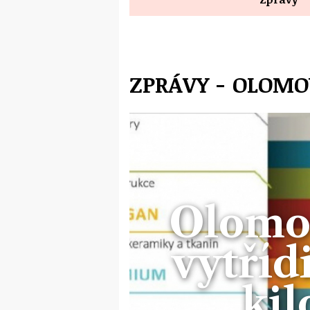
ZPRÁVY - OLOM
Olomo
vytřídi
ki