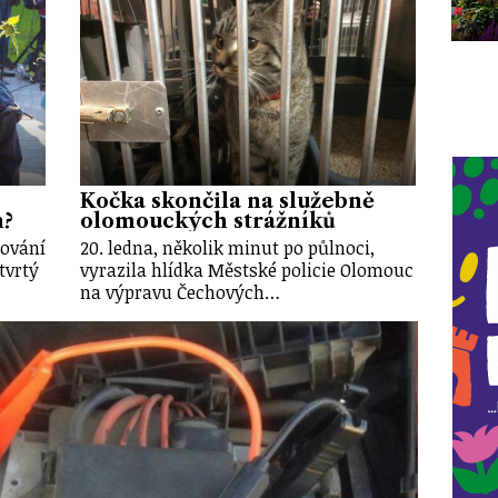
Kočka skončila na služebně
h?
olomouckých strážníků
tování
20. ledna, několik minut po půlnoci,
tvrtý
vyrazila hlídka Městské policie Olomouc
na výpravu Čechových…