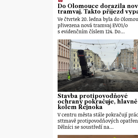
Do Olomouce dorazila no
tramvaj. Takto příjezd vyp
Ve čtvrtek 20. ledna byla do Olomo
přivezena nová tramvaj EVO1/o
s evidenčním číslem 124. Do…
Stavba protipovodňové
ochrany pokračuje, hlavně
kolem Rejnoka
V centru města stále pokračují prá
sttmavě protipovodňových opatřen
Dělníci se soustředí na…