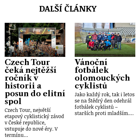
DALŠÍ ČLÁNKY
Czech Tour
Vánoční
čeká nejtěžší
fotbálek
ročník v
olomouckých
historii a
cyklistů
posun do elitní
Jako každý rok, tak i letos
spol
se na Štědrý den odehrál
fotbálek cyklistů –
Czech Tour, největší
starších proti mladším.…
etapový cyklistický závod
v České republice,
vstupuje do nové éry. V
termínu…