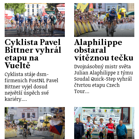
Cyklista Pavel
Alaphilippe
Bittner vyhrál
obstaral
etapu na
vítěznou tečku
Vueltě
Dvojnásobný mistr světa
Julian Alaphilippe z týmu
Cyklista stáje dsm-
Soudal Quick-Step vyhrál
firmenich PostNL Pavel
čtvrtou etapu Czech
Bittner vyjel dosud
Tour…
největší úspěch své
kariéry.…