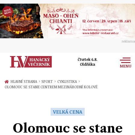
reklama
Čtvrtek 6.8.
Oldřiška
MENU
Zprávy
›
›
›
HLAVNÍ STRANA
SPORT
CYKLISTIKA
OLOMOUC SE STANE CENTREM MEZINÁRODNÍ KOLOVÉ
Rozhovory
Olomouc
Kultura
Politika
Prostějov
VELKÁ CENA
Společnost
Hudba
Ekonomika
Olomouc se stane
Přerov
Sport
Ženy