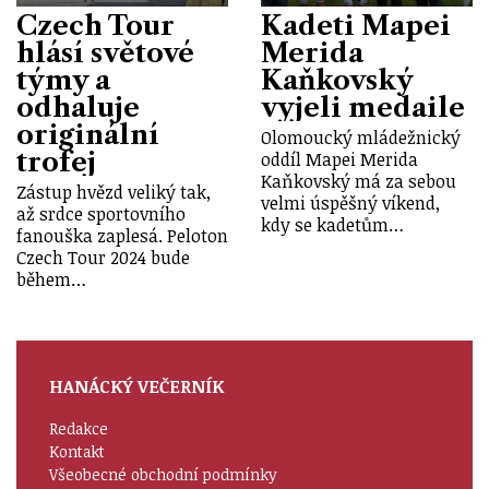
Czech Tour
Kadeti Mapei
hlásí světové
Merida
týmy a
Kaňkovský
odhaluje
vyjeli medaile
originální
Olomoucký mládežnický
trofej
oddíl Mapei Merida
Kaňkovský má za sebou
Zástup hvězd veliký tak,
velmi úspěšný víkend,
až srdce sportovního
kdy se kadetům…
fanouška zaplesá. Peloton
Czech Tour 2024 bude
během…
HANÁCKÝ VEČERNÍK
Redakce
Kontakt
Všeobecné obchodní podmínky