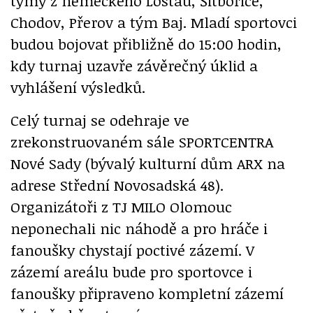
týmy z německého Lostau, Šitbořice,
Chodov, Přerov a tým Baj. Mladí sportovci
budou bojovat přibližně do 15:00 hodin,
kdy turnaj uzavře závěrečný úklid a
vyhlášení výsledků.
Celý turnaj se odehraje ve
zrekonstruovaném sále SPORTCENTRA
Nové Sady (bývalý kulturní dům ARX na
adrese Střední Novosadská 48).
Organizátoři z TJ MILO Olomouc
neponechali nic náhodě a pro hráče i
fanoušky chystají poctivé zázemí. V
zázemí areálu bude pro sportovce i
fanoušky připraveno kompletní zázemí