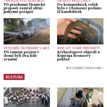
TRAGÉDIE POD HLADINOU
VRCHOLÍ REGISTRACE
Při průzkumu Hranické
Do komunálních voleb
propasti zemřel elitní
bylo v Olomouci podáno
jeskynní potápěč
12 kandidátek
VRTULNÍK ZÁCHRANKY V AKCI
3000 LET STARÉ PŘEDMĚTY
Při ranním požáru v
Archeologové objevili u
domě byli dva lidé
Kojetína bronzový
zraněni
poklad
VÍCE ČLÁNKŮ Z KATEGORIE ›
KULTURA