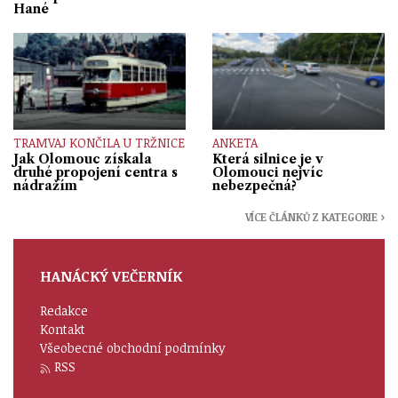
Hané
TRAMVAJ KONČILA U TRŽNICE
ANKETA
Jak Olomouc získala
Která silnice je v
druhé propojení centra s
Olomouci nejvíc
nádražím
nebezpečná?
VÍCE ČLÁNKŮ Z KATEGORIE ›
HANÁCKÝ VEČERNÍK
Redakce
Kontakt
Všeobecné obchodní podmínky
RSS