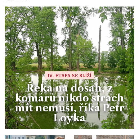
IV. ETAPA SE BLÍŽÍ
Řeka na dosah, z
komárů nikdo strach
mít nemusí, říká Petr
Loyka