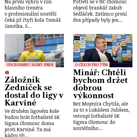
Na první výhru v roli
Potřetí se v HC Olomouc
hlavního trenéra
objevil brankář Jakub
v profesionální soutěži
Sedláček. Zatímco první
čeká již čtyři kola Tomáš
dva případy byly jen…
Janotka. S…
ODCHOVANEC SIGMY JINDE
O CÍLECH PRO TÝM
Minář: Chtěli
Záložník
bychom držet
Zedníček se
dobrou
dostal do ligy v
výkonnost
Karviné
Bez Mojmíra Chytila, ale
za to s Lukášem Julišem,
Ve druhém ligovém kole
vstoupí fotbalisté SK
budou hrát fotbalisté SK
Sigma Olomouc do
Sigma Olomouc doma
soutěžního…
proti Karviné. Ta má
kádru tři…