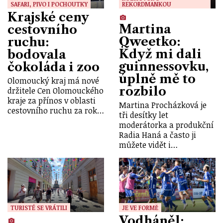
SAFARI, PIVO I POCHOUTKY
REKORDMANKOU
Krajské ceny
Martina
cestovního
Qweetko:
ruchu:
Když mi dali
bodovala
guinnessovku,
čokoláda i zoo
úplně mě to
Olomoucký kraj má nové
rozbilo
držitele Cen Olomouckého
kraje za přínos v oblasti
Martina Procházková je
cestovního ruchu za rok…
tři desítky let
moderátorka a produkční
Radia Haná a často ji
můžete vidět i…
TURISTÉ SE VRÁTILI
JE VE FORMĚ
Vodháněl: