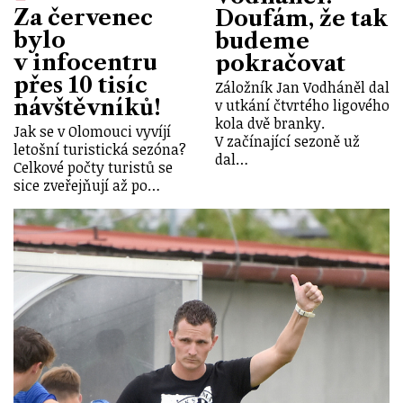
Za červenec
Doufám, že tak
bylo
budeme
v infocentru
pokračovat
přes 10 tisíc
Záložník Jan Vodháněl dal
návštěvníků!
v utkání čtvrtého ligového
kola dvě branky.
Jak se v Olomouci vyvíjí
V začínající sezoně už
letošní turistická sezóna?
dal…
Celkové počty turistů se
sice zveřejňují až po…