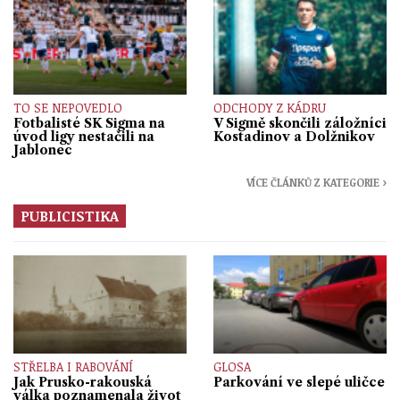
TO SE NEPOVEDLO
ODCHODY Z KÁDRU
Fotbalisté SK Sigma na
V Sigmě skončili záložníci
úvod ligy nestačili na
Kostadinov a Dolžnikov
Jablonec
VÍCE ČLÁNKŮ Z KATEGORIE ›
PUBLICISTIKA
STŘELBA I RABOVÁNÍ
GLOSA
Jak Prusko-rakouská
Parkování ve slepé uličce
válka poznamenala život