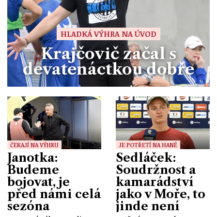
HLADKÁ VÝHRA NA ÚVOD
Krajčovič začal s
devatenáctkou dobře
ČEKAJÍ NA VÝHRU
JE POTŘETÍ NA HANÉ
Janotka:
Sedláček:
Budeme
Soudržnost a
bojovat, je
kamarádství
před námi celá
jako v Moře, to
sezóna
jinde není