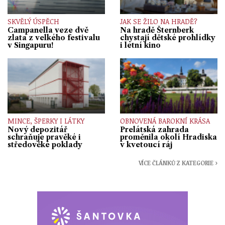
SKVĚLÝ ÚSPĚCH
JAK SE ŽILO NA HRADĚ?
Campanella veze dvě
Na hradě Šternberk
zlata z velkého festivalu
chystají dětské prohlídky
v Singapuru!
i letní kino
MINCE, ŠPERKY I LÁTKY
OBNOVENÁ BAROKNÍ KRÁSA
Nový depozitář
Prelátská zahrada
schraňuje pravěké i
proměnila okolí Hradiska
středověké poklady
v kvetoucí ráj
VÍCE ČLÁNKŮ Z KATEGORIE ›