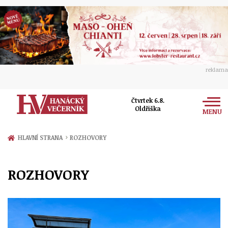
reklama
Čtvrtek 6.8.
Oldřiška
MENU
Zprávy
›
HLAVNÍ STRANA
ROZHOVORY
Rozhovory
Olomouc
ROZHOVORY
Kultura
Politika
Prostějov
Společnost
Hudba
Ekonomika
Přerov
Sport
Ženy