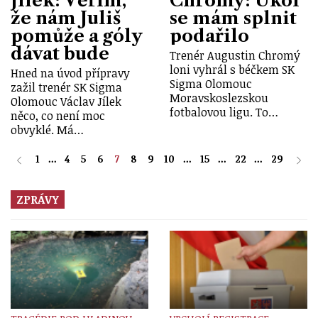
Jílek: Věřím,
Chromý: Úkol
že nám Juliš
se mám splnit
pomůže a góly
podařilo
dávat bude
Trenér Augustin Chromý
loni vyhrál s béčkem SK
Hned na úvod přípravy
Sigma Olomouc
zažil trenér SK Sigma
Moravskoslezskou
Olomouc Václav Jílek
fotbalovou ligu. To…
něco, co není moc
obvyklé. Má…
1
...
4
5
6
7
8
9
10
...
15
...
22
...
29
ZPRÁVY