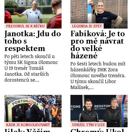
PŘESUNUL SE K BÉČKU
LEGENDA JE ZPĚT
Janotka: Jdu do
Fabíková: Je to
toho s
pro mě návrat
respektem
do velké
házené
Po pěti letech skončil u
týmu SK Sigma Olomouc
Po šesti letech budou mít
U 19 trenér Tomáš
házenkářky DHK Zora
Janotka. Od starších
Olomouc nového trenéra.
dorostenců se…
U týmu skončil Libor
Malínek,…
KÁDR JE KONSOLIDOVANÝ
UDRŽEL TÝM V LIZE