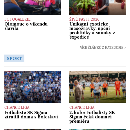
FOTOGALERIE
ŽIVÉ PASTI 2026
Olomouc o víkendu
Unikátní exotické
slavila
masožravky, noční
prohlídky a snímky z
expedice
VÍCE ČLÁNKŮ Z KATEGORIE ›
SPORT
CHANCE LIGA
CHANCE LIGA
Fotbalisté SK Sigma
2. kolo: Fotbalisty SK
ztratili doma s Boleslaví
Sigma čeká domácí
premiéra