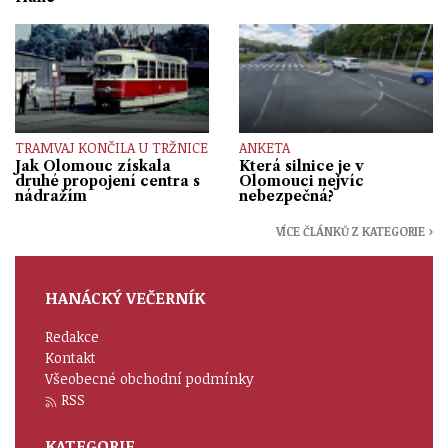
TRAMVAJ KONČILA U TRŽNICE
ANKETA
Jak Olomouc získala
Která silnice je v
druhé propojení centra s
Olomouci nejvíc
nádražím
nebezpečná?
VÍCE ČLÁNKŮ Z KATEGORIE ›
HANÁCKÝ VEČERNÍK
Redakce
Kontakt
Všeobecné obchodní podmínky
RSS
KATEGORIE