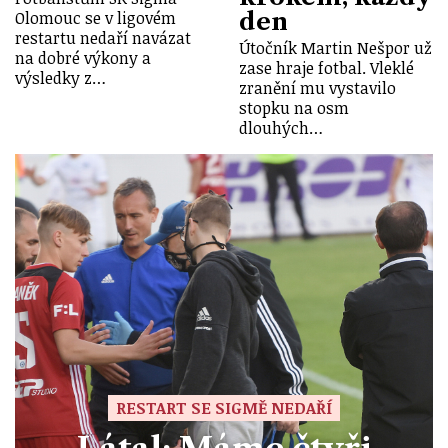
den
Olomouc se v ligovém
restartu nedaří navázat
Útočník Martin Nešpor už
na dobré výkony a
zase hraje fotbal. Vleklé
výsledky z…
zranění mu vystavilo
stopku na osm
dlouhých…
RESTART SE SIGMĚ NEDAŘÍ