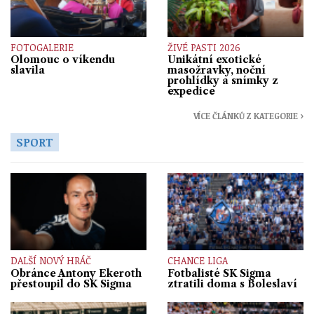
FOTOGALERIE
ŽIVÉ PASTI 2026
Olomouc o víkendu
Unikátní exotické
slavila
masožravky, noční
prohlídky a snímky z
expedice
VÍCE ČLÁNKŮ Z KATEGORIE ›
SPORT
DALŠÍ NOVÝ HRÁČ
CHANCE LIGA
Obránce Antony Ekeroth
Fotbalisté SK Sigma
přestoupil do SK Sigma
ztratili doma s Boleslaví