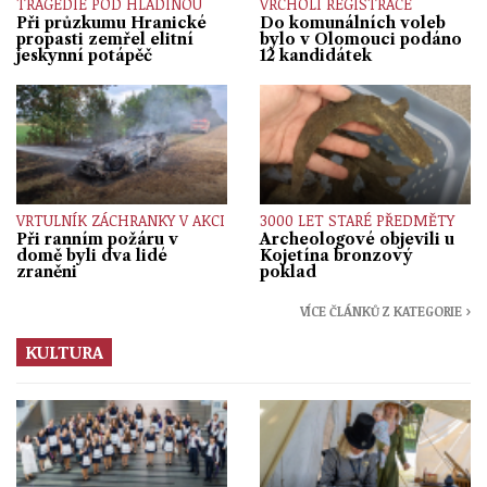
TRAGÉDIE POD HLADINOU
VRCHOLÍ REGISTRACE
Při průzkumu Hranické
Do komunálních voleb
propasti zemřel elitní
bylo v Olomouci podáno
jeskynní potápěč
12 kandidátek
VRTULNÍK ZÁCHRANKY V AKCI
3000 LET STARÉ PŘEDMĚTY
Při ranním požáru v
Archeologové objevili u
domě byli dva lidé
Kojetína bronzový
zraněni
poklad
VÍCE ČLÁNKŮ Z KATEGORIE ›
KULTURA