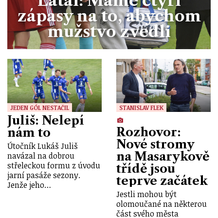
Látal: Máme čtyři
zápasy na to, abychom
mužstvo zvedli
JEDEN GÓL NESTAČIL
STANISLAV FLEK
Juliš: Nelepí
Rozhovor:
nám to
Nové stromy
Útočník Lukáš Juliš
na Masarykově
navázal na dobrou
střeleckou formu z úvodu
třídě jsou
jarní pasáže sezony.
teprve začátek
Jenže jeho…
Jestli mohou být
olomoučané na některou
část svého města