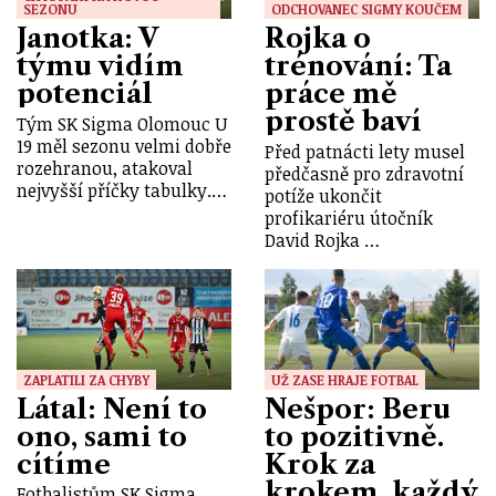
SEZONU
ODCHOVANEC SIGMY KOUČEM
Janotka: V
Rojka o
týmu vidím
trénování: Ta
potenciál
práce mě
prostě baví
Tým SK Sigma Olomouc U
19 měl sezonu velmi dobře
Před patnácti lety musel
rozehranou, atakoval
předčasně pro zdravotní
nejvyšší příčky tabulky.…
potíže ukončit
profikariéru útočník
David Rojka …
ZAPLATILI ZA CHYBY
UŽ ZASE HRAJE FOTBAL
Látal: Není to
Nešpor: Beru
ono, sami to
to pozitivně.
cítíme
Krok za
krokem, každý
Fotbalistům SK Sigma