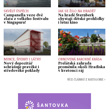
SKVĚLÝ ÚSPĚCH
JAK SE ŽILO NA HRADĚ?
Campanella veze dvě
Na hradě Šternberk
zlata z velkého festivalu
chystají dětské prohlídky
v Singapuru!
i letní kino
MINCE, ŠPERKY I LÁTKY
OBNOVENÁ BAROKNÍ KRÁSA
Nový depozitář
Prelátská zahrada
schraňuje pravěké i
proměnila okolí Hradiska
středověké poklady
v kvetoucí ráj
VÍCE ČLÁNKŮ Z KATEGORIE ›