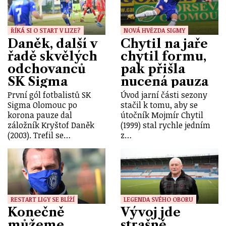
ŘÍKÁ SI O START V LIZE?
NOVÁ HVĚZDA SIGMY
Daněk, další v
Chytil na jaře
řadě skvělých
chytil formu,
odchovanců
pak přišla
SK Sigma
nucená pauza
První gól fotbalistů SK
Úvod jarní části sezony
Sigma Olomouc po
stačil k tomu, aby se
korona pauze dal
útočník Mojmír Chytil
záložník Kryštof Daněk
(1999) stal rychle jedním
(2003). Trefil se…
z…
RESTART LIGY SE BLÍŽÍ
LEGENDA SVÉHO OBORU
Konečně
Vývoj jde
můžeme
strašně