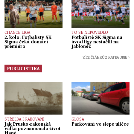
CHANCE LIGA
TO SE NEPOVEDLO
2. kolo: Fotbalisty SK
Fotbalisté SK Sigma na
Sigma čeká domácí
úvod ligy nestačili na
premiéra
Jablonec
VÍCE ČLÁNKŮ Z KATEGORIE ›
PUBLICISTIKA
STŘELBA I RABOVÁNÍ
GLOSA
Jak Prusko-rakouská
Parkování ve slepé uličce
válka poznamenala život
Hané