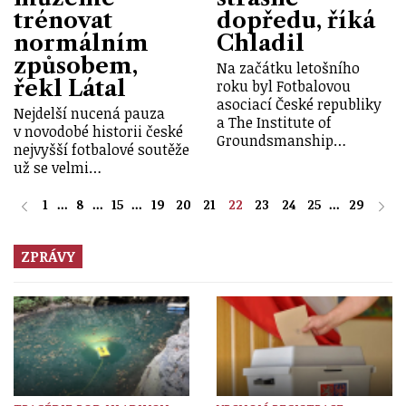
trénovat
dopředu, říká
normálním
Chladil
způsobem,
Na začátku letošního
řekl Látal
roku byl Fotbalovou
asociací České republiky
Nejdelší nucená pauza
a The Institute of
v novodobé historii české
Groundsmanship…
nejvyšší fotbalové soutěže
už se velmi…
1
...
8
...
15
...
19
20
21
22
23
24
25
...
29
ZPRÁVY