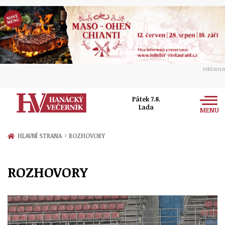
reklama
Pátek 7.8.
Lada
MENU
Zprávy
›
HLAVNÍ STRANA
ROZHOVORY
Rozhovory
Olomouc
ROZHOVORY
Kultura
Politika
Prostějov
Společnost
Hudba
Ekonomika
Přerov
Sport
Ženy