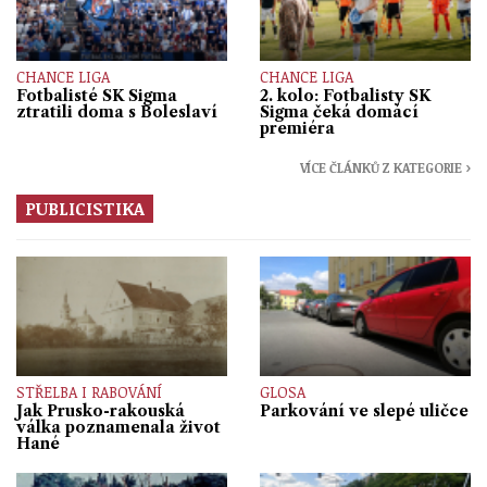
CHANCE LIGA
CHANCE LIGA
Fotbalisté SK Sigma
2. kolo: Fotbalisty SK
ztratili doma s Boleslaví
Sigma čeká domácí
premiéra
VÍCE ČLÁNKŮ Z KATEGORIE ›
PUBLICISTIKA
STŘELBA I RABOVÁNÍ
GLOSA
Jak Prusko-rakouská
Parkování ve slepé uličce
válka poznamenala život
Hané