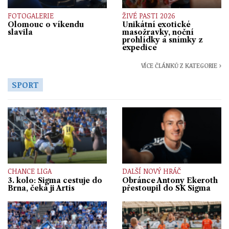
FOTOGALERIE
ŽIVÉ PASTI 2026
Olomouc o víkendu
Unikátní exotické
slavila
masožravky, noční
prohlídky a snímky z
expedice
VÍCE ČLÁNKŮ Z KATEGORIE ›
SPORT
CHANCE LIGA
DALŠÍ NOVÝ HRÁČ
3. kolo: Sigma cestuje do
Obránce Antony Ekeroth
Brna, čeká ji Artis
přestoupil do SK Sigma