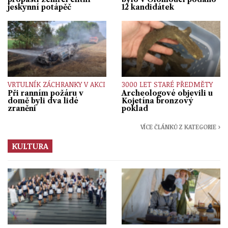
jeskynní potápěč
12 kandidátek
VRTULNÍK ZÁCHRANKY V AKCI
3000 LET STARÉ PŘEDMĚTY
Při ranním požáru v
Archeologové objevili u
domě byli dva lidé
Kojetína bronzový
zraněni
poklad
VÍCE ČLÁNKŮ Z KATEGORIE ›
KULTURA