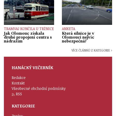
TRAMVAJ KONČILA U TRŽNICE
ANKETA
Jak Olomouc získala
Která silnice je v
druhé propojení centra s
Olomouci nejvíc
nádražím
nebezpečná?
VÍCE ČLÁNKŮ Z KATEGORIE ›
HANÁCKÝ VEČERNÍK
Redakce
Kontakt
Všeobecné obchodní podmínky
RSS
KATEGORIE
Zprávy