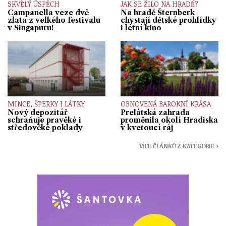
SKVĚLÝ ÚSPĚCH
JAK SE ŽILO NA HRADĚ?
Campanella veze dvě
Na hradě Šternberk
zlata z velkého festivalu
chystají dětské prohlídky
v Singapuru!
i letní kino
MINCE, ŠPERKY I LÁTKY
OBNOVENÁ BAROKNÍ KRÁSA
Nový depozitář
Prelátská zahrada
schraňuje pravěké i
proměnila okolí Hradiska
středověké poklady
v kvetoucí ráj
VÍCE ČLÁNKŮ Z KATEGORIE ›