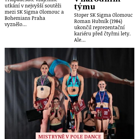
týmu
utkání v nejvyšší soutěži
mezi SK Sigma Olomouc a
Stoper SK Sigma Olomouc
Bohemians Praha
Roman Hubník (1984)
vyznělo…
ukončil reprezentační
kariéru před čtyřmi lety.
Ale…
MISTRYNĚ V POLE DANCE