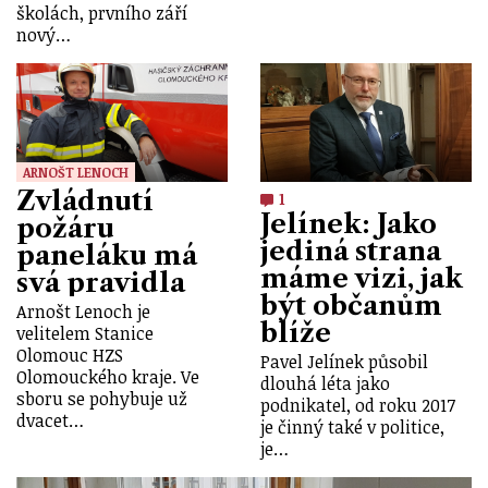
školách, prvního září
nový…
ARNOŠT LENOCH
Zvládnutí
1
Jelínek: Jako
požáru
jediná strana
paneláku má
máme vizi, jak
svá pravidla
být občanům
Arnošt Lenoch je
blíže
velitelem Stanice
Olomouc HZS
Pavel Jelínek působil
Olomouckého kraje. Ve
dlouhá léta jako
sboru se pohybuje už
podnikatel, od roku 2017
dvacet…
je činný také v politice,
je…