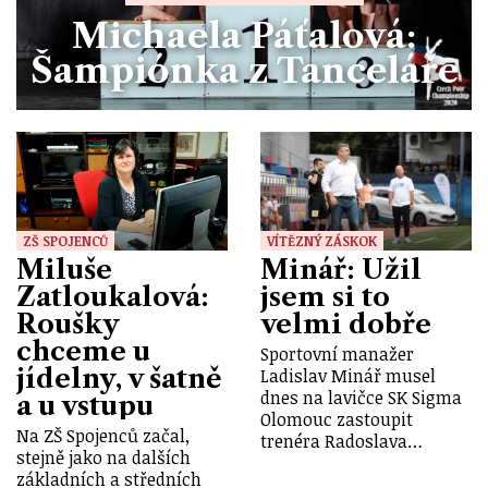
Michaela Páťalová:
Šampiónka z Tanceláře
ZŠ SPOJENCŮ
VÍTĚZNÝ ZÁSKOK
Miluše
Minář: Užil
Zatloukalová:
jsem si to
Roušky
velmi dobře
chceme u
Sportovní manažer
jídelny, v šatně
Ladislav Minář musel
dnes na lavičce SK Sigma
a u vstupu
Olomouc zastoupit
Na ZŠ Spojenců začal,
trenéra Radoslava…
stejně jako na dalších
základních a středních