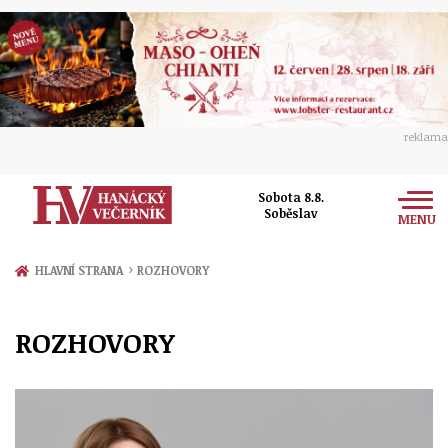
reklama
Sobota 8.8.
Soběslav
MENU
Zprávy
›
HLAVNÍ STRANA
ROZHOVORY
Rozhovory
Olomouc
ROZHOVORY
Kultura
Politika
Prostějov
Společnost
Hudba
Ekonomika
Přerov
Sport
Ženy