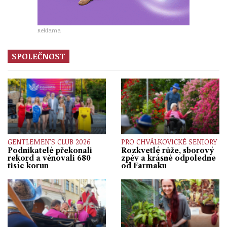
Reklama
SPOLEČNOST
GENTLEMEN’S CLUB 2026
PRO CHVÁLKOVICKÉ SENIORY
Podnikatelé překonali
Rozkvetlé růže, sborový
rekord a věnovali 680
zpěv a krásné odpoledne
tisíc korun
od Farmaku