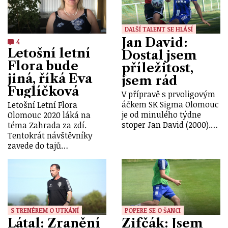
DALŠÍ TALENT SE HLÁSÍ
Jan David:
4
Letošní letní
Dostal jsem
Flora bude
příležitost,
jiná, říká Eva
jsem rád
Fuglíčková
V přípravě s prvoligovým
áčkem SK Sigma Olomouc
Letošní Letní Flora
je od minulého týdne
Olomouc 2020 láká na
stoper Jan David (2000).…
téma Zahrada za zdí.
Tentokrát návštěvníky
zavede do tajů…
S TRENÉREM O UTKÁNÍ
POPERE SE O ŠANCI
Látal: Zranění
Zifčák: Jsem