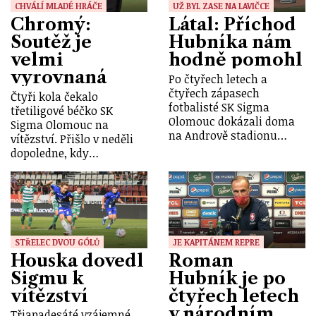
CHVÁLÍ MLADÉ HRÁČE
UŽ BYL ZASE NA LAVIČCE
Chromý:
Látal: Příchod
Soutěž je
Hubníka nám
velmi
hodně pomohl
vyrovnaná
Po čtyřech letech a
čtyřech zápasech
Čtyři kola čekalo
fotbalisté SK Sigma
třetiligové béčko SK
Olomouc dokázali doma
Sigma Olomouc na
na Andrově stadionu…
vítězství. Přišlo v neděli
dopoledne, kdy…
STŘELEC DVOU GÓLŮ
JE KAPITÁNEM REPRE
Houska dovedl
Roman
Sigmu k
Hubník je po
vítězství
čtyřech letech
v národním
Třiapadesáté vzájemné