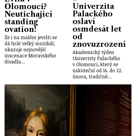
Univerzita
Olomouci?
Palackého
Neutichající
oslaví
standing
osmdesát let
ovation!
od
Že i na malém jevišti se
znovuzrození
dá hrát velký muzikál,
ukazuje nejnovější
Akademický týden
inscenace Moravského
Univerzity Palackého
divadla…
v Olomouci, který se
uskuteční od 16. do 22.
února, tradičně…