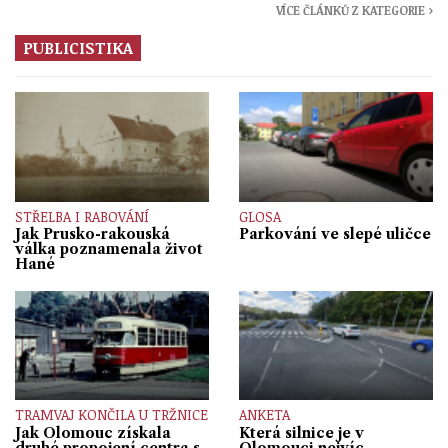
VÍCE ČLÁNKŮ Z KATEGORIE ›
PUBLICISTIKA
STŘELBA I RABOVÁNÍ
GLOSA
Jak Prusko-rakouská
Parkování ve slepé uličce
válka poznamenala život
Hané
TRAMVAJ KONČILA U TRŽNICE
ANKETA
Jak Olomouc získala
Která silnice je v
druhé propojení centra s
Olomouci nejvíc