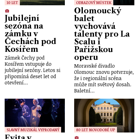
10 LET
ODRAZOVÝ MŮSTEK
Olomoucký
Jubilejní
balet
sezóna na
vychovává
zámku v
talenty pro La
Čechách pod
Scalu i
Kosířem
Pařížskou
operu
Zámek Čechy pod
Kosířem vstupuje do
Moravské divadlo
jubilejní sezóny. Letos si
Olomouc znovu potvrzuje,
připomíná deset let od
že i regionální scéna
otevření…
může mít světový dosah.
Baletní…
SLAVNÝ MUZIKÁL VYPRODANÝ
80 LET NOVODOBÉ UP
Evita v