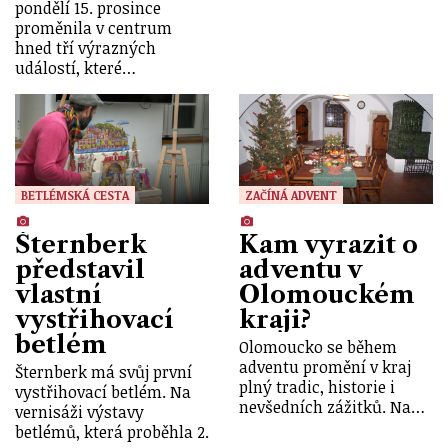
pondělí 15. prosince
proměnila v centrum
hned tří výrazných
událostí, které…
BETLÉMSKÁ CESTA
ZAČÍNÁ ADVENT
Šternberk
Kam vyrazit o
představil
adventu v
vlastní
Olomouckém
vystřihovací
kraji?
betlém
Olomoucko se během
adventu promění v kraj
Šternberk má svůj první
plný tradic, historie i
vystřihovací betlém. Na
nevšedních zážitků. Na…
vernisáži výstavy
betlémů, která proběhla 2.