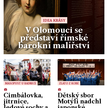
IDEA KRÁSY
V Olomouci se
představí římské
barokní malířství
MASOPUST U RADNICE
ZLATO Z KOBE
Cimbálovka,
Dětský sbor
jitrnice,
Motýli nadchl
ledové sochy a
japonské