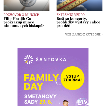
ROZHOVOR O MINCÍCH
EXTRÉMNÍ VEDRO
Filip Hradil: Co
Ruší se koncerty,
prozrazují mince
prohlídky výstavy i akce
olomouckých biskupů?
pro děti
VÍCE ČLÁNKŮ Z KATEGORIE ›