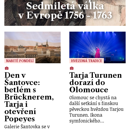
Sedmiletá válka
v Evropě 1756 - 1763
NABITÉ PONDĚLÍ
HVĚZDNÁ TRADICE
Den v
Tarja Turunen
Šantovce:
dorazí do
betlém s
Olomouce
Brücknerem,
Olomouc se chystá na
Tarja i
další setkání s finskou
pěveckou hvězdou Tarjou
otevření
Turunen. Ikona
Popeyes
symfonického…
Galerie Šantovka se v