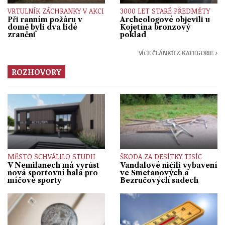
VRTULNÍK ZÁCHRANKY V AKCI
3000 LET STARÉ PŘEDMĚTY
Při ranním požáru v
Archeologové objevili u
domě byli dva lidé
Kojetína bronzový
zraněni
poklad
VÍCE ČLÁNKŮ Z KATEGORIE ›
ROZHOVORY
MĚSTO SCHVÁLILO STUDII
ŠKODA ZA DESÍTKY TISÍC
V Nemilanech má vyrůst
Vandalové ničili vybavení
nová sportovní hala pro
ve Smetanových a
míčové sporty
Bezručových sadech