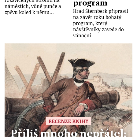
rozsvícených stromů na
program
náměstích, vůně punče a
Hrad Šternberk připravil
zpěvu koled k němu…
na závěr roku bohatý
program, který
návštěvníky zavede do
vánoční…
RECENZE KNIHY
Příliš mnoho nepřátel: