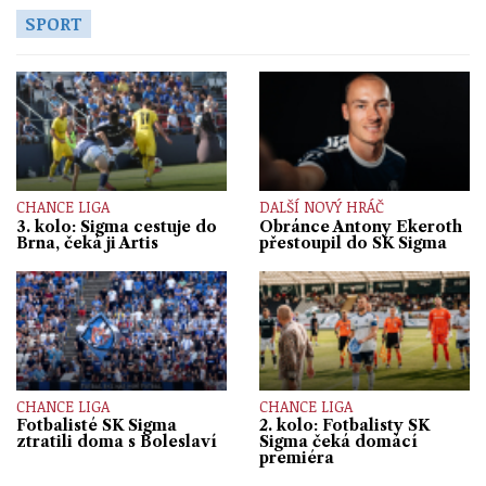
SPORT
CHANCE LIGA
DALŠÍ NOVÝ HRÁČ
3. kolo: Sigma cestuje do
Obránce Antony Ekeroth
Brna, čeká ji Artis
přestoupil do SK Sigma
CHANCE LIGA
CHANCE LIGA
Fotbalisté SK Sigma
2. kolo: Fotbalisty SK
ztratili doma s Boleslaví
Sigma čeká domácí
premiéra