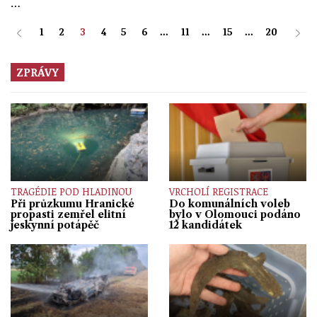
…
1
2
3
4
5
6
...
11
...
15
...
20
ZPRÁVY
TRAGÉDIE POD HLADINOU
VRCHOLÍ REGISTRACE
Při průzkumu Hranické
Do komunálních voleb
propasti zemřel elitní
bylo v Olomouci podáno
jeskynní potápěč
12 kandidátek