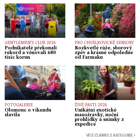
GENTLEMEN’S CLUB 2026
PRO CHVÁLKOVICKÉ SENIORY
Podnikatelé překonali
Rozkvetlé růže, sborový
rekord a věnovali 680
zpěv a krásné odpoledne
tisíc korun
od Farmaku
FOTOGALERIE
ŽIVÉ PASTI 2026
Olomouc o víkendu
Unikátní exotické
slavila
masožravky, noční
prohlídky a snímky z
expedice
VÍCE ČLÁNKŮ Z KATEGORIE ›