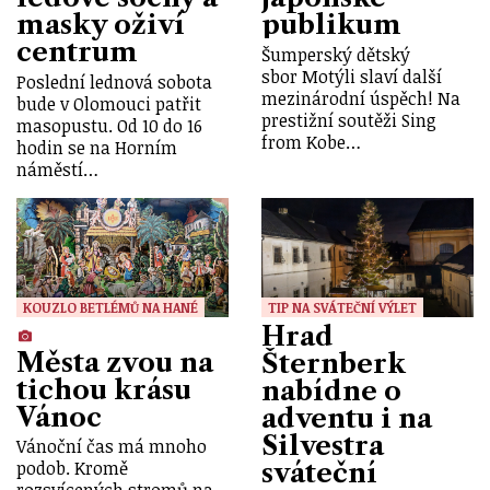
masky oživí
publikum
centrum
Šumperský dětský
sbor Motýli slaví další
Poslední lednová sobota
mezinárodní úspěch! Na
bude v Olomouci patřit
prestižní soutěži Sing
masopustu. Od 10 do 16
from Kobe…
hodin se na Horním
náměstí…
KOUZLO BETLÉMŮ NA HANÉ
TIP NA SVÁTEČNÍ VÝLET
Hrad
Města zvou na
Šternberk
tichou krásu
nabídne o
Vánoc
adventu i na
Silvestra
Vánoční čas má mnoho
podob. Kromě
sváteční