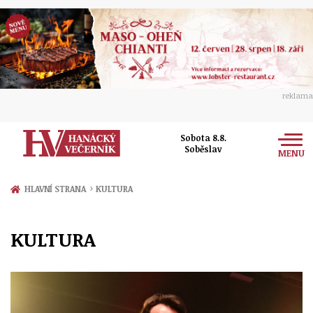
reklama
Sobota 8.8.
Soběslav
MENU
Zprávy
›
HLAVNÍ STRANA
KULTURA
Rozhovory
Olomouc
KULTURA
Kultura
Politika
Prostějov
Společnost
Hudba
Ekonomika
Přerov
Sport
Ženy