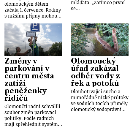
mláďata. „Zatímco první
olomouckým dětem
se…
začala 1. července. Rodiny
s nižšími příjmy mohou…
Změny v
Olomoucký
parkování v
úřad zakázal
centru města
odběr vody z
zatíží
řek a potoků
peněženky
Dlouhotrvající sucho a
řidičů
mimořádně nízké průtoky
ve vodních tocích přiměly
Olomoučtí radní schválili
olomoucký vodoprávní…
soubor změn parkovací
politiky. Podle radních
mají zpřehlednit systém…