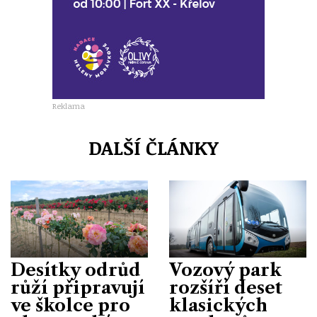
Reklama
DALŠÍ ČLÁNKY
Desítky odrůd
Vozový park
růží připravují
rozšíří deset
ve školce pro
klasických