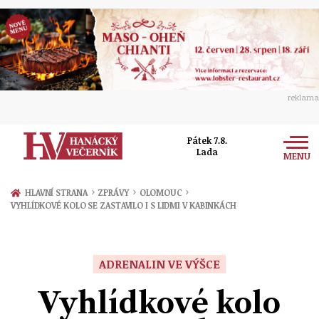
reklama
Pátek 7.8.
Lada
MENU
Zprávy
›
›
›
HLAVNÍ STRANA
ZPRÁVY
OLOMOUC
VYHLÍDKOVÉ KOLO SE ZASTAVILO I S LIDMI V KABINKÁCH
Rozhovory
Olomouc
Kultura
Politika
Prostějov
ADRENALIN VE VÝŠCE
Společnost
Hudba
Ekonomika
Vyhlídkové kolo
Přerov
Sport
Ženy