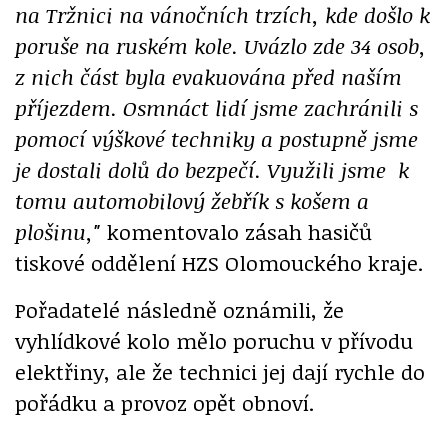
na Tržnici na vánočních trzích, kde došlo k
poruše na ruském kole. Uvázlo zde 34 osob,
z nich část byla evakuována před naším
příjezdem. Osmnáct lidí jsme zachránili s
pomocí výškové techniky a postupně jsme
je dostali dolů do bezpečí. Využili jsme k
tomu automobilový žebřík s košem a
plošinu,"
komentovalo zásah hasičů
tiskové oddělení HZS Olomouckého kraje.
Pořadatelé následně oznámili, že
vyhlídkové kolo mělo poruchu v přívodu
elektřiny, ale že technici jej dají rychle do
pořádku a provoz opět obnoví.