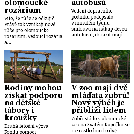
olomoucké
autobusů
rozárium
Vedení dopravního
podniku podepsalo
Víte, že růže se očkují?
v minulém týdnu
Právě tak vznikají nové
smlouvu na nákup deseti
růže pro olomoucké
autobusů, dorazit mají…
rozárium. Vedoucí rozária
a…
Rodiny mohou
V zoo mají dvě
získat podporu
mláďata zubrů!
na dětské
Nový výběh je
tábory i
přiblíží lidem
kroužky
Zubří stádo v olomoucké
zoo na Svatém Kopečku se
Druhá letošní výzva
rozrostlo hned o dvě
Fondu pomoci