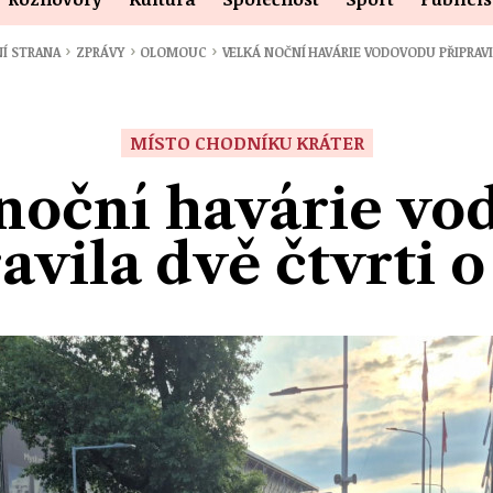
›
›
›
Í STRANA
ZPRÁVY
OLOMOUC
VELKÁ NOČNÍ HAVÁRIE VODOVODU PŘIPRAV
MÍSTO CHODNÍKU KRÁTER
noční havárie v
avila dvě čtvrti 