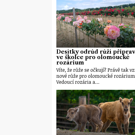
Desítky odrůd růží připrav
ve školce pro olomoucké
rozárium
Víte, že růže se očkují? Právě tak vz
nové růže pro olomoucké rozárium
Vedoucí rozária a…