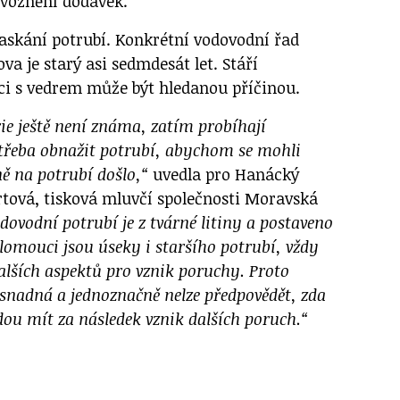
ovoznění dodávek.
raskání potrubí. Konkrétní vodovodní řad
va je starý asi sedmdesát let. Stáří
ci s vedrem může být hledanou příčinou.
ie ještě není známa, zatím probíhají
otřeba obnažit potrubí, abychom se mohli
ě na potrubí došlo,“
uvedla pro Hanácký
tová, tisková mluvčí společnosti Moravská
dovodní potrubí je z tvárné litiny a postaveno
 Olomouci jsou úseky i staršího potrubí, vždy
dalších aspektů pro vznik poruchy. Proto
 snadná a jednoznačně nelze předpovědět, zda
ou mít za následek vznik dalších poruch.“