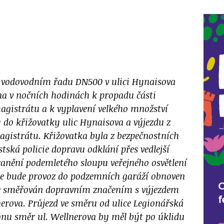
 vodovodním řadu DN500 v ulici Hynaisova
rvna v nočních hodinách k propadu části
gistrátu a k vyplavení velkého množství
 do křižovatky ulic Hynaisova a výjezdu z
gistrátu. Křižovatka byla z bezpečnostních
ská policie dopravu odklání přes vedlejší
anění podemletého sloupu veřejného osvětlení
e bude provoz do podzemních garáží obnoven
de směřován dopravním značením s výjezdem
nerova. Průjezd ve směru od ulice Legionářská
nu směr ul. Wellnerova by měl být po úklidu