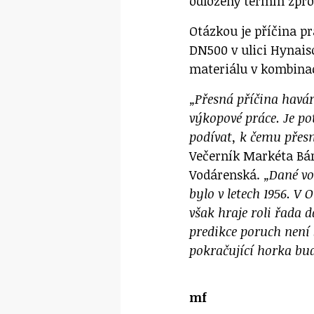
odložený termín zpr
Otázkou je příčina p
DN500 v ulici Hynaiso
materiálu v kombina
„Přesná příčina havár
výkopové práce. Je p
podívat, k čemu přesn
Večerník Markéta Bár
Vodárenská.
„Dané vo
bylo v letech 1956. V
však hraje roli řada 
predikce poruch není
pokračující horka bud
mf