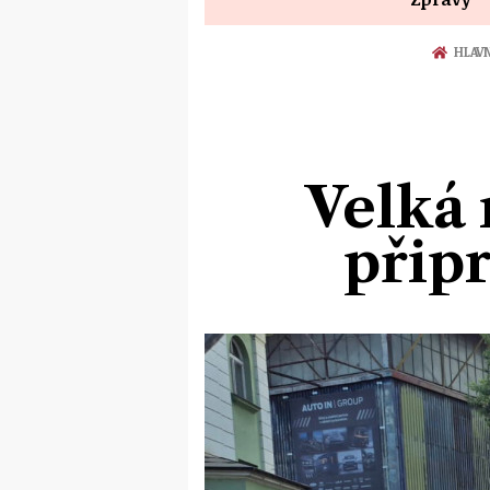
HLAVN
Velká 
připr