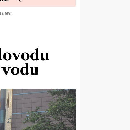
ILA DVĚ…
odovodu
o vodu