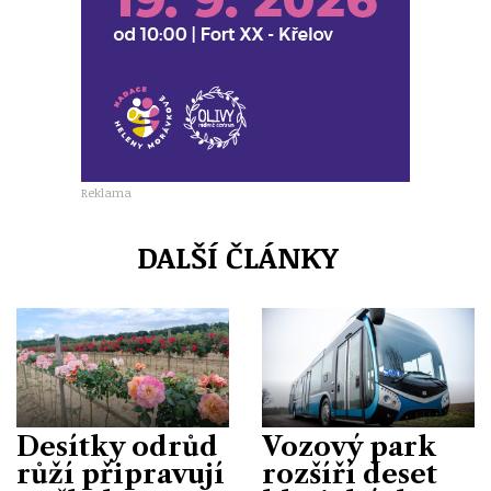
Reklama
DALŠÍ ČLÁNKY
Desítky odrůd
Vozový park
růží připravují
rozšíří deset