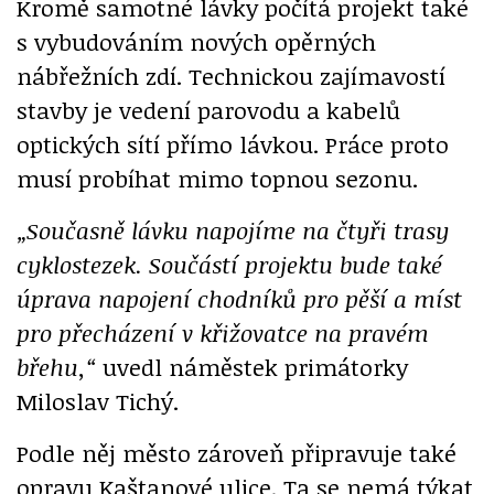
Kromě samotné lávky počítá projekt také
s vybudováním nových opěrných
nábřežních zdí. Technickou zajímavostí
stavby je vedení parovodu a kabelů
optických sítí přímo lávkou. Práce proto
musí probíhat mimo topnou sezonu.
„Současně lávku napojíme na čtyři trasy
cyklostezek. Součástí projektu bude také
úprava napojení chodníků pro pěší a míst
pro přecházení v křižovatce na pravém
břehu,“
uvedl náměstek primátorky
Miloslav Tichý.
Podle něj město zároveň připravuje také
opravu Kaštanové ulice. Ta se nemá týkat