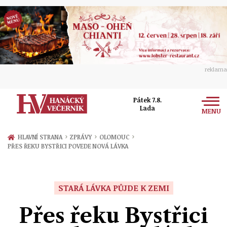
reklama
Pátek 7.8.
Lada
MENU
Zprávy
›
›
›
HLAVNÍ STRANA
ZPRÁVY
OLOMOUC
PŘES ŘEKU BYSTŘICI POVEDE NOVÁ LÁVKA
Rozhovory
Olomouc
Kultura
Politika
Prostějov
STARÁ LÁVKA PŮJDE K ZEMI
Společnost
Hudba
Ekonomika
Přes řeku Bystřici
Přerov
Sport
Ženy