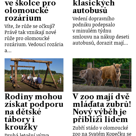
ve školce pro
klasických
olomoucké
autobusů
rozárium
Vedení dopravního
podniku podepsalo
Víte, že růže se očkují?
v minulém týdnu
Právě tak vznikají nové
smlouvu na nákup deseti
růže pro olomoucké
autobusů, dorazit mají…
rozárium. Vedoucí rozária
a…
Rodiny mohou
V zoo mají dvě
získat podporu
mláďata zubrů!
na dětské
Nový výběh je
tábory i
přiblíží lidem
kroužky
Zubří stádo v olomoucké
zoo na Svatém Kopečku se
Druhá letošní výzva