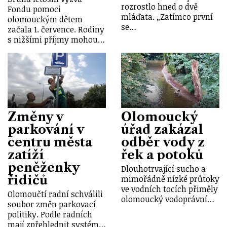
rozrostlo hned o dvě
Fondu pomoci
mláďata. „Zatímco první
olomouckým dětem
se…
začala 1. července. Rodiny
s nižšími příjmy mohou…
Změny v
Olomoucký
parkování v
úřad zakázal
centru města
odběr vody z
zatíží
řek a potoků
peněženky
Dlouhotrvající sucho a
řidičů
mimořádně nízké průtoky
ve vodních tocích přiměly
Olomoučtí radní schválili
olomoucký vodoprávní…
soubor změn parkovací
politiky. Podle radních
mají zpřehlednit systém…