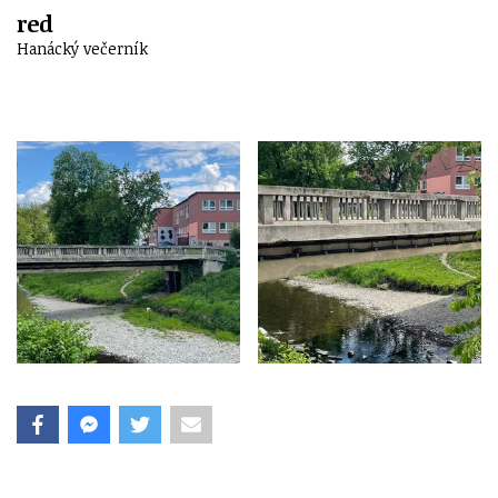
red
Hanácký večerník