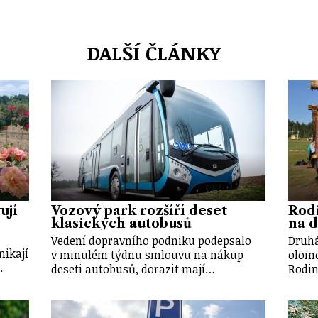
DALŠÍ ČLÁNKY
ují
Vozový park rozšíří deset
Rod
klasických autobusů
na d
Vedení dopravního podniku podepsalo
Druhá
nikají
v minulém týdnu smlouvu na nákup
olomo
.
deseti autobusů, dorazit mají…
Rodin