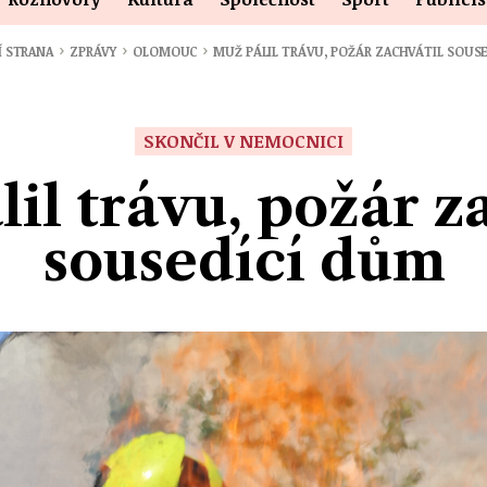
›
›
›
Í STRANA
ZPRÁVY
OLOMOUC
MUŽ PÁLIL TRÁVU, POŽÁR ZACHVÁTIL SOUS
SKONČIL V NEMOCNICI
il trávu, požár z
sousedící dům