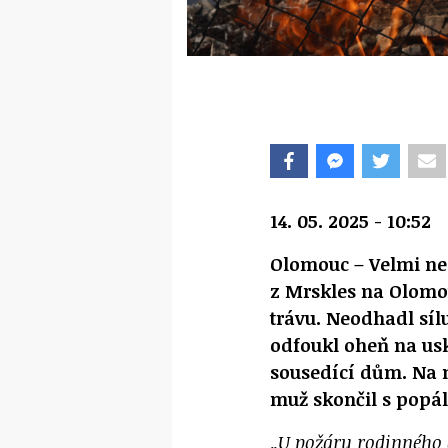
14. 05. 2025 - 10:52
Olomouc – Velmi neo
z Mrskles na Olomou
trávu. Neodhadl síl
odfoukl oheň na usk
sousedící dům. Na m
muž skončil s popá
„U požáru rodinného