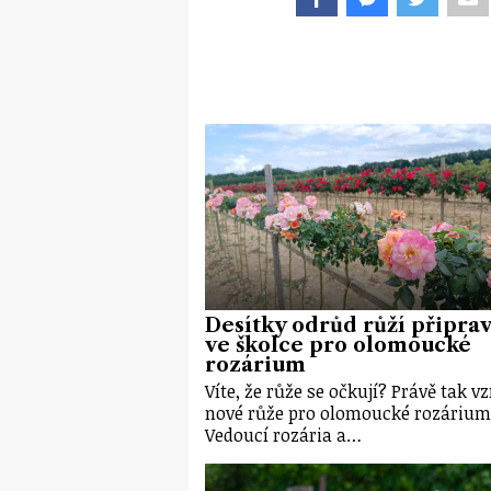
Desítky odrůd růží připrav
ve školce pro olomoucké
rozárium
Víte, že růže se očkují? Právě tak vz
nové růže pro olomoucké rozárium
Vedoucí rozária a…