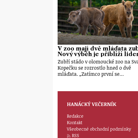
V zoo mají dvě mláďata zu
Nový výběh je přiblíží lid
Zubří stádo v olomoucké zoo na S
Kopečku se rozrostlo hned o dvě
mláďata. „Zatímco první se…
HANÁCKÝ VEČERNÍK
Redakce
Kontakt
Všeobecné obchodní podmínky
RSS