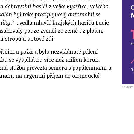
a dobrovolní hasiči z Velké Bystřice, Velkého
volán byl také protiplynový automobil se
niky,“
uvedla mluvčí krajských hasičů Lucie
sahovaly pouze zvenčí ze země i z plošin,
í stropů a štítové zdi.
příčinou požáru bylo nezvládnuté pálení
tku se vyšplhá na více než milion korun.
ná služba převezla seniora s popáleninami a
dinami na urgentní příjem do olomoucké
Reklam