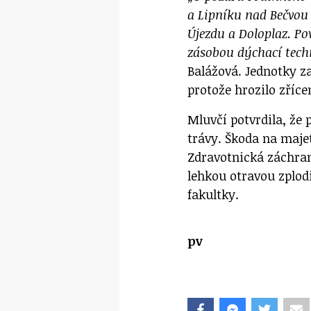
a Lipníku nad Bečvou 
Újezdu a Doloplaz. Po
zásobou dýchací tech
Balážová. Jednotky za
protože hrozilo zřícen
Mluvčí potvrdila, že 
trávy. Škoda na maje
Zdravotnická záchran
lehkou otravou zplo
fakultky.
pv