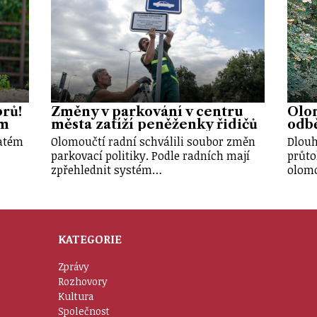
brů!
Změny v parkování v centru
Olo
em
města zatíží peněženky řidičů
odbě
vatém
Olomoučtí radní schválili soubor změn
Dlouh
parkovací politiky. Podle radních mají
průto
zpřehlednit systém…
olom
KATEGORIE
Zprávy
Rozhovory
Kultura
Společnost