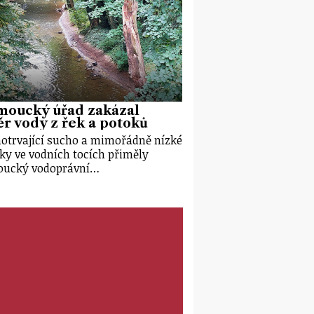
moucký úřad zakázal
r vody z řek a potoků
otrvající sucho a mimořádně nízké
ky ve vodních tocích přiměly
oucký vodoprávní…