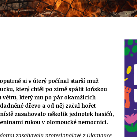
patrně si v úterý počínal starší muž
cku, který chtěl po zimě spálit loňskou
u větru, který mu po pár okamžicích
ladněné dřevo a od něj začal hořet
ístě zasahovalo několik jednotek hasičů,
leninami rukou v olomoucké nemocnici.
 domu zasahovaly profesionálové z Olomouce