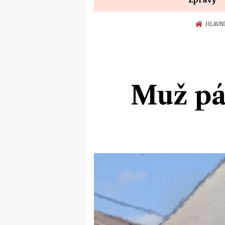
HLAVN
Muž pál