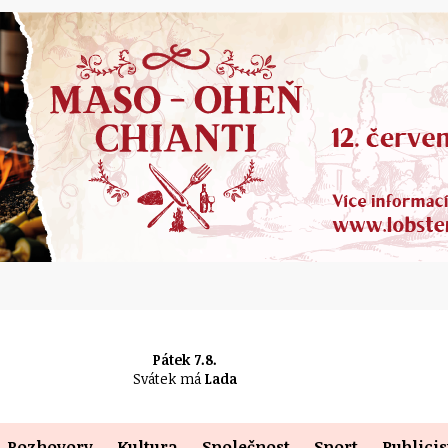
Pátek 7.8.
Svátek má
Lada
Rozhovory
Kultura
Společnost
Sport
Publicis