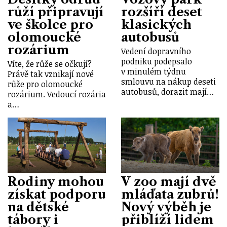
růží připravují
rozšíří deset
ve školce pro
klasických
olomoucké
autobusů
rozárium
Vedení dopravního
podniku podepsalo
Víte, že růže se očkují?
v minulém týdnu
Právě tak vznikají nové
smlouvu na nákup deseti
růže pro olomoucké
autobusů, dorazit mají…
rozárium. Vedoucí rozária
a…
Rodiny mohou
V zoo mají dvě
získat podporu
mláďata zubrů!
na dětské
Nový výběh je
tábory i
přiblíží lidem