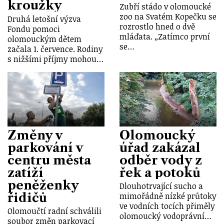
kroužky
Zubří stádo v olomoucké
zoo na Svatém Kopečku se
Druhá letošní výzva
rozrostlo hned o dvě
Fondu pomoci
mláďata. „Zatímco první
olomouckým dětem
se…
začala 1. července. Rodiny
s nižšími příjmy mohou…
Změny v
Olomoucký
parkování v
úřad zakázal
centru města
odběr vody z
zatíží
řek a potoků
peněženky
Dlouhotrvající sucho a
řidičů
mimořádně nízké průtoky
ve vodních tocích přiměly
Olomoučtí radní schválili
olomoucký vodoprávní…
soubor změn parkovací