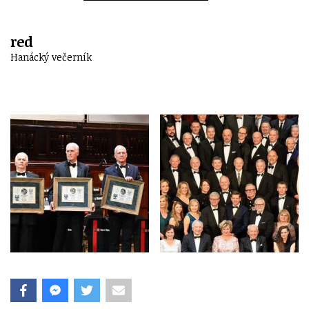
red
Hanácký večerník