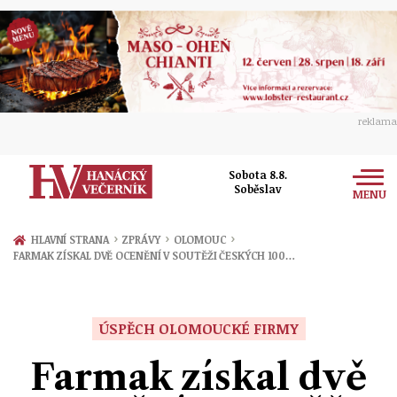
reklama
Sobota 8.8.
Soběslav
MENU
Zprávy
›
›
›
HLAVNÍ STRANA
ZPRÁVY
OLOMOUC
FARMAK ZÍSKAL DVĚ OCENĚNÍ V SOUTĚŽI ČESKÝCH 100…
Rozhovory
Olomouc
Kultura
Politika
Prostějov
ÚSPĚCH OLOMOUCKÉ FIRMY
Společnost
Hudba
Ekonomika
Farmak získal dvě
Přerov
Sport
Ženy