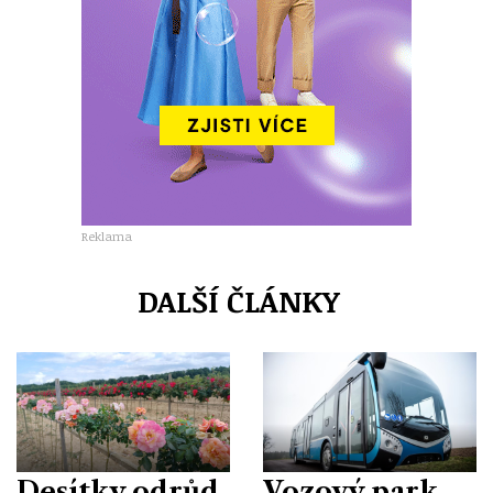
Reklama
DALŠÍ ČLÁNKY
Desítky odrůd
Vozový park