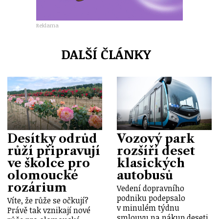
Reklama
DALŠÍ ČLÁNKY
Desítky odrůd
Vozový park
růží připravují
rozšíří deset
ve školce pro
klasických
olomoucké
autobusů
rozárium
Vedení dopravního
podniku podepsalo
Víte, že růže se očkují?
v minulém týdnu
Právě tak vznikají nové
smlouvu na nákup deseti