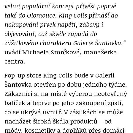
velmi populární koncept přivést poprvé
také do Olomouce. King Colis přináší do
nakupování prvek napětí, zábavy i
objevování, což skvěle zapadá do
zážitkového charakteru Galerie Šantovka,“
uvádí Michaela Smrčková, manažerka
centra.
Pop-up store King Colis bude v Galerii
Šantovka otevřen po dobu jednoho týdne.
Zákazníci si na místě vyberou neotevřený
balíček a teprve po jeho zakoupení zjistí,
co se ukrývá uvnitř. V zásilkách se může
nacházet široká škála produktů – od
módy, kosmetiky a doplňků přes domácí