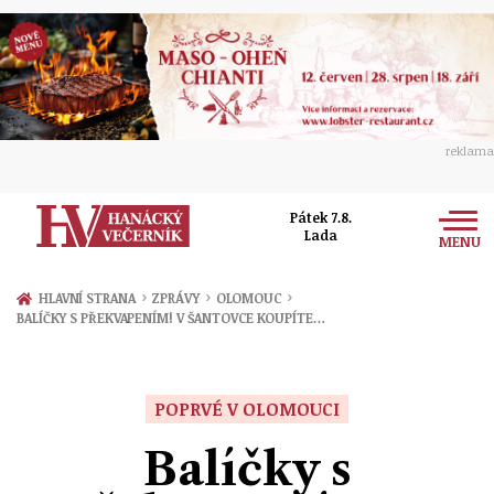
reklama
Pátek 7.8.
Lada
MENU
Zprávy
›
›
›
HLAVNÍ STRANA
ZPRÁVY
OLOMOUC
BALÍČKY S PŘEKVAPENÍM! V ŠANTOVCE KOUPÍTE…
Rozhovory
Olomouc
Kultura
Politika
Prostějov
POPRVÉ V OLOMOUCI
Společnost
Hudba
Ekonomika
Balíčky s
Přerov
Sport
Ženy