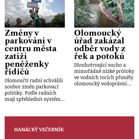
Změny v
Olomoucký
parkování v
úřad zakázal
centru města
odběr vody z
zatíží
řek a potoků
peněženky
Dlouhotrvající sucho a
řidičů
mimořádně nízké průtoky
ve vodních tocích přiměly
Olomoučtí radní schválili
olomoucký vodoprávní…
soubor změn parkovací
politiky. Podle radních
mají zpřehlednit systém…
HANÁCKÝ VEČERNÍK