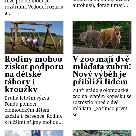
růže pro olomoucké
autobusů, dorazit mají…
rozárium. Vedoucí rozária
a…
Rodiny mohou
V zoo mají dvě
získat podporu
mláďata zubrů!
na dětské
Nový výběh je
tábory i
přiblíží lidem
kroužky
Zubří stádo v olomoucké
zoo na Svatém Kopečku se
Druhá letošní výzva
rozrostlo hned o dvě
Fondu pomoci
mláďata. „Zatímco první
olomouckým dětem
se…
začala 1. července. Rodiny
s nižšími příjmy mohou…