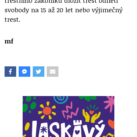
trestního zákoníku uložit trest odnětí
svobody na 15 až 20 let nebo výjimečný
trest.
mf