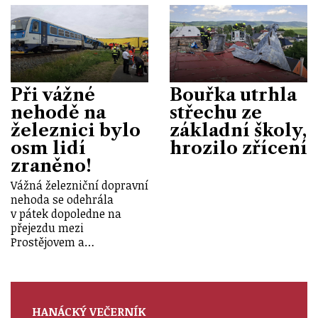
Při vážné
Bouřka utrhla
nehodě na
střechu ze
železnici bylo
základní školy,
osm lidí
hrozilo zřícení
zraněno!
Vážná železniční dopravní
nehoda se odehrála
v pátek dopoledne na
přejezdu mezi
Prostějovem a…
HANÁCKÝ VEČERNÍK