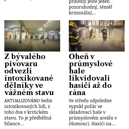
přinesly ještě jeden
pozoruhodný, téměř
kriminální…
Z bývalého
Oheň v
pivovaru
průmyslové
odvezli
hale
intoxikované
likvidovali
dělníky ve
hasiči až do
vážném stavu
rána
AKTUALIZOVÁNO Sedm
Ve středu odpoledne
intoxikovaných lidí, z
vypukl požár ve
toho dva v kritickém
skladovací hale v
stavu. To je předběžná
průmyslovém areálu v
bilance…
Olomouci. Hasiči na…