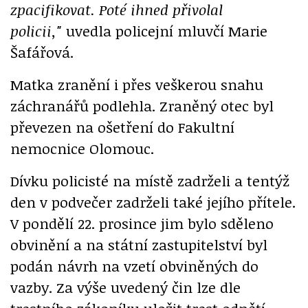
zpacifikovat. Poté ihned přivolal
policii,"
uvedla policejní mluvčí Marie
Šafářová.
Matka zranění i přes veškerou snahu
záchranářů podlehla. Zraněný otec byl
převezen na ošetření do Fakultní
nemocnice Olomouc.
Dívku policisté na místě zadrželi a tentýž
den v podvečer zadrželi také jejího přítele.
V pondělí 22. prosince jim bylo sděleno
obvinění a na státní zastupitelství byl
podán návrh na vzetí obviněných do
vazby. Za výše uvedený čin lze dle