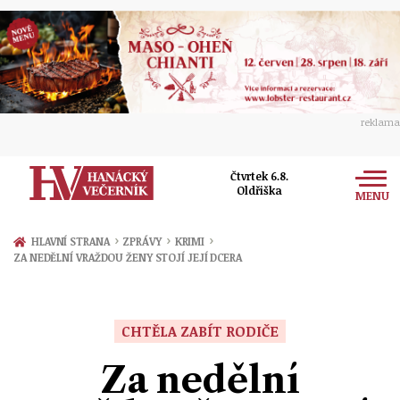
reklama
Čtvrtek 6.8.
Oldřiška
MENU
Zprávy
›
›
›
HLAVNÍ STRANA
ZPRÁVY
KRIMI
ZA NEDĚLNÍ VRAŽDOU ŽENY STOJÍ JEJÍ DCERA
Rozhovory
Olomouc
Kultura
Politika
Prostějov
CHTĚLA ZABÍT RODIČE
Společnost
Hudba
Ekonomika
Za nedělní
Přerov
Sport
Ženy