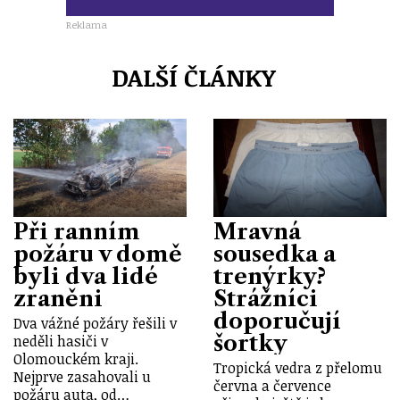
Reklama
DALŠÍ ČLÁNKY
Při ranním
Mravná
požáru v domě
sousedka a
byli dva lidé
trenýrky?
zraněni
Strážníci
doporučují
Dva vážné požáry řešili v
šortky
neděli hasiči v
Olomouckém kraji.
Tropická vedra z přelomu
Nejprve zasahovali u
června a července
požáru auta, od…