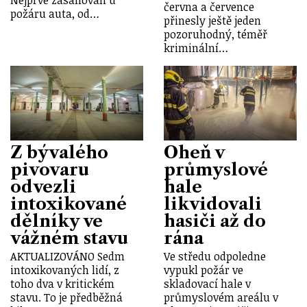
června a července
požáru auta, od…
přinesly ještě jeden
pozoruhodný, téměř
kriminální…
Z bývalého
Oheň v
pivovaru
průmyslové
odvezli
hale
intoxikované
likvidovali
dělníky ve
hasiči až do
vážném stavu
rána
AKTUALIZOVÁNO Sedm
Ve středu odpoledne
intoxikovaných lidí, z
vypukl požár ve
toho dva v kritickém
skladovací hale v
stavu. To je předběžná
průmyslovém areálu v