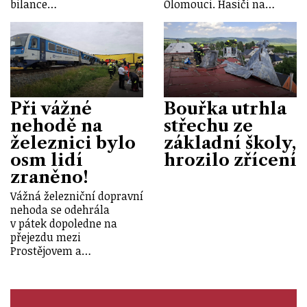
bilance…
Olomouci. Hasiči na…
Při vážné
Bouřka utrhla
nehodě na
střechu ze
železnici bylo
základní školy,
osm lidí
hrozilo zřícení
zraněno!
Vážná železniční dopravní
nehoda se odehrála
v pátek dopoledne na
přejezdu mezi
Prostějovem a…