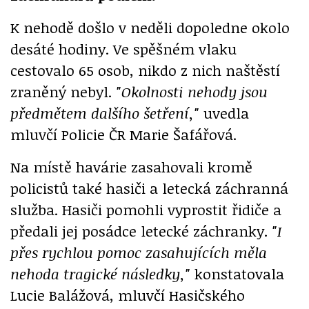
K nehodě došlo v neděli dopoledne okolo
desáté hodiny. Ve spěšném vlaku
cestovalo 65 osob, nikdo z nich naštěstí
zraněný nebyl.
"Okolnosti nehody jsou
předmětem dalšího šetření,"
uvedla
mluvčí Policie ČR Marie Šafářová.
Na místě havárie zasahovali kromě
policistů také hasiči a letecká záchranná
služba. Hasiči pomohli vyprostit řidiče a
předali jej posádce letecké záchranky.
"I
přes rychlou pomoc zasahujících měla
nehoda tragické následky,"
konstatovala
Lucie Balážová, mluvčí Hasičského