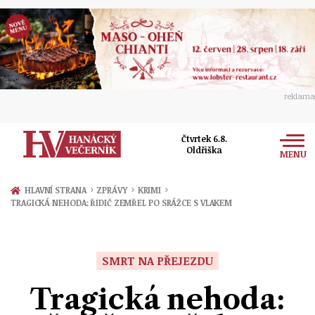
reklama
Čtvrtek 6.8.
Oldřiška
MENU
Zprávy
›
›
›
HLAVNÍ STRANA
ZPRÁVY
KRIMI
TRAGICKÁ NEHODA: ŘIDIČ ZEMŘEL PO SRÁŽCE S VLAKEM
Rozhovory
Olomouc
Kultura
Politika
Prostějov
SMRT NA PŘEJEZDU
Společnost
Hudba
Ekonomika
Tragická nehoda:
Přerov
Sport
Ženy