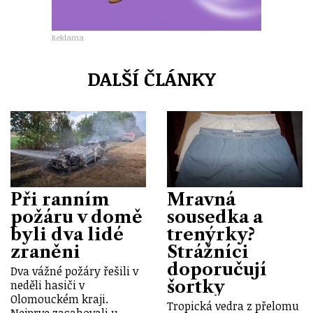
Reklama
DALŠÍ ČLÁNKY
Při ranním
Mravná
požáru v domě
sousedka a
byli dva lidé
trenýrky?
zraněni
Strážníci
doporučují
Dva vážné požáry řešili v
šortky
neděli hasiči v
Olomouckém kraji.
Tropická vedra z přelomu
Nejprve zasahovali u