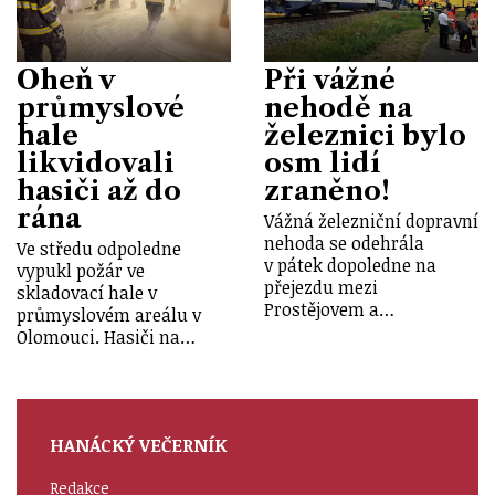
Oheň v
Při vážné
průmyslové
nehodě na
hale
železnici bylo
likvidovali
osm lidí
hasiči až do
zraněno!
rána
Vážná železniční dopravní
nehoda se odehrála
Ve středu odpoledne
v pátek dopoledne na
vypukl požár ve
přejezdu mezi
skladovací hale v
Prostějovem a…
průmyslovém areálu v
Olomouci. Hasiči na…
HANÁCKÝ VEČERNÍK
Redakce