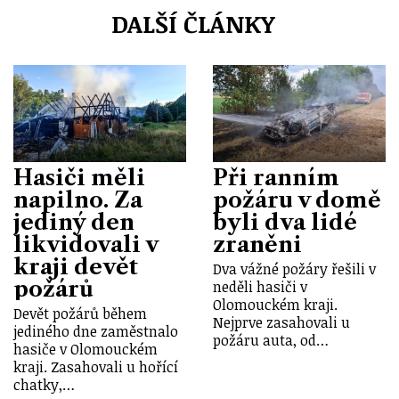
DALŠÍ ČLÁNKY
Hasiči měli
Při ranním
napilno. Za
požáru v domě
jediný den
byli dva lidé
likvidovali v
zraněni
kraji devět
Dva vážné požáry řešili v
požárů
neděli hasiči v
Olomouckém kraji.
Devět požárů během
Nejprve zasahovali u
jediného dne zaměstnalo
požáru auta, od…
hasiče v Olomouckém
kraji. Zasahovali u hořící
chatky,…