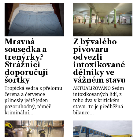
Mravná
Z bývalého
sousedka a
pivovaru
trenýrky?
odvezli
Strážníci
intoxikované
doporučují
dělníky ve
šortky
vážném stavu
Tropická vedra z přelomu
AKTUALIZOVÁNO Sedm
června a července
intoxikovaných lidí, z
přinesly ještě jeden
toho dva v kritickém
pozoruhodný, téměř
stavu. To je předběžná
kriminální…
bilance…