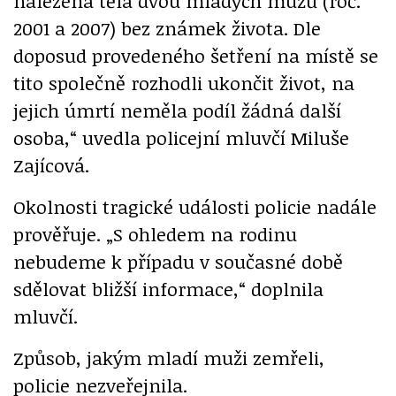
nalezena těla dvou mladých mužů (roč.
2001 a 2007) bez známek života. Dle
doposud provedeného šetření na místě se
tito společně rozhodli ukončit život, na
jejich úmrtí neměla podíl žádná další
osoba,“ uvedla policejní mluvčí Miluše
Zajícová.
Okolnosti tragické události policie nadále
prověřuje. „S ohledem na rodinu
nebudeme k případu v současné době
sdělovat bližší informace,“ doplnila
mluvčí.
Způsob, jakým mladí muži zemřeli,
policie nezveřejnila.