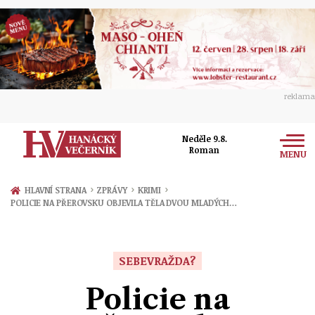
reklama
Neděle 9.8.
Roman
MENU
Zprávy
›
›
›
HLAVNÍ STRANA
ZPRÁVY
KRIMI
POLICIE NA PŘEROVSKU OBJEVILA TĚLA DVOU MLADÝCH…
Rozhovory
Olomouc
Kultura
Politika
Prostějov
SEBEVRAŽDA?
Společnost
Hudba
Ekonomika
Policie na
Přerov
Sport
Ženy