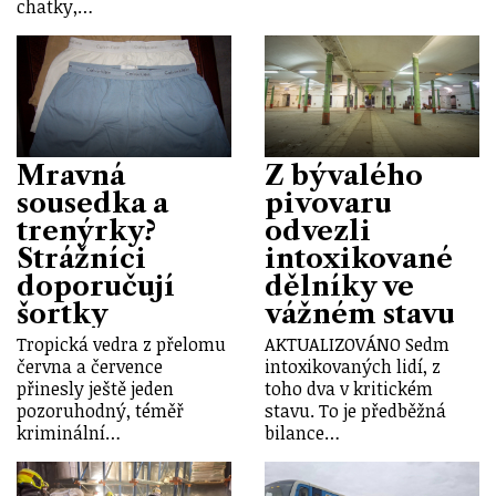
chatky,…
Mravná
Z bývalého
sousedka a
pivovaru
trenýrky?
odvezli
Strážníci
intoxikované
doporučují
dělníky ve
šortky
vážném stavu
Tropická vedra z přelomu
AKTUALIZOVÁNO Sedm
června a července
intoxikovaných lidí, z
přinesly ještě jeden
toho dva v kritickém
pozoruhodný, téměř
stavu. To je předběžná
kriminální…
bilance…