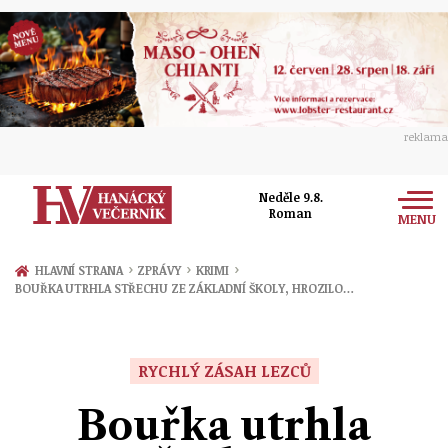
reklama
Neděle 9.8.
Roman
MENU
Zprávy
›
›
›
HLAVNÍ STRANA
ZPRÁVY
KRIMI
BOUŘKA UTRHLA STŘECHU ZE ZÁKLADNÍ ŠKOLY, HROZILO…
Rozhovory
Olomouc
Kultura
Politika
Prostějov
RYCHLÝ ZÁSAH LEZCŮ
Společnost
Hudba
Ekonomika
Bouřka utrhla
Přerov
Sport
Ženy