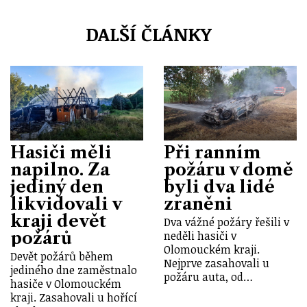
DALŠÍ ČLÁNKY
Hasiči měli
Při ranním
napilno. Za
požáru v domě
jediný den
byli dva lidé
likvidovali v
zraněni
kraji devět
Dva vážné požáry řešili v
požárů
neděli hasiči v
Olomouckém kraji.
Devět požárů během
Nejprve zasahovali u
jediného dne zaměstnalo
požáru auta, od…
hasiče v Olomouckém
kraji. Zasahovali u hořící