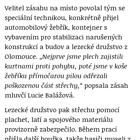
Velitel zásahu na místo povolal tým se
speciální technikou, konkrétně přijel
automobilový žebřík, kontejner s
vybavením pro stabilizaci narušených
konstrukcí a budov a lezecké družstvo z
Olomouce.
„Nejprve jsme plech zajistili
kurtnami proti pohybu, poté jsme v koše
žebříku přímočarou pilou odřezali
poškozenou část střechy,“
popsala zásah
mluvčí Lucie Balážová.
Lezecké družstvo pak střechu pomocí
plachet, latí a spojového materiálu
provizorně zabezpečilo. Během prací
přišla další bouřka, takže hasiči museli z