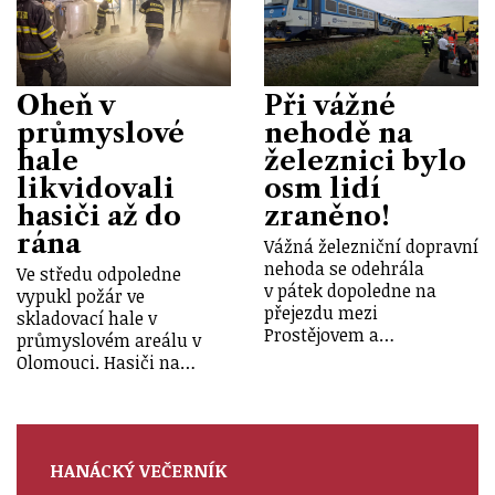
Oheň v
Při vážné
průmyslové
nehodě na
hale
železnici bylo
likvidovali
osm lidí
hasiči až do
zraněno!
rána
Vážná železniční dopravní
nehoda se odehrála
Ve středu odpoledne
v pátek dopoledne na
vypukl požár ve
přejezdu mezi
skladovací hale v
Prostějovem a…
průmyslovém areálu v
Olomouci. Hasiči na…
HANÁCKÝ VEČERNÍK