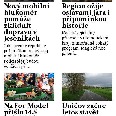
Nový mobilní
Region ožije
hlukoměr
oslavami jara i
pomůže
připomínkou
zklidnit
historie
dopravu v
Nadcházející dny
Jeseníkách
přinesou v Olomouckém
kraji mimořádně bohatý
Jako první v republice
program. Magická noc
pořídil Olomoucký kraj
pálení…
mobilní hlukoměr.
Policisté jej budou
využívat při…
Na For Model
Uničov začne
přišlo 14,5
letos stavět