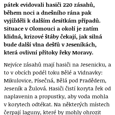
pátek evidovali hasiči 220 zásahů,
během noci a dnešního rána pak
vyjížděli k dalším desítkám případů.
Situace v Olomouci a okolí je zatím
klidná, krizové štáby čekají, jak silná
bude další vlna dešťů v Jeseníkách,
která ovlivní přítoky řeky Moravy.
Nejvíce zásahů mají hasiči na Jesenicku, a
to v obcích podél toku Bělé a Vidnavky:
Mikulovice, Písečná, Bělá pod Pradědem,
Jeseník a Žulová. Hasiči čistí koryta řek od
naplavenin a propustky, aby voda mohla
v korytech odtékat. Na některých místech
čerpají laguny, které by mohly ohrozit