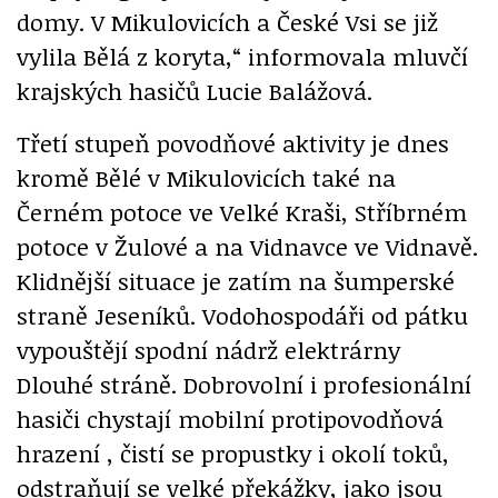
domy. V Mikulovicích a České Vsi se již
vylila Bělá z koryta,“ informovala mluvčí
krajských hasičů Lucie Balážová.
Třetí stupeň povodňové aktivity je dnes
kromě Bělé v Mikulovicích také na
Černém potoce ve Velké Kraši, Stříbrném
potoce v Žulové a na Vidnavce ve Vidnavě.
Klidnější situace je zatím na šumperské
straně Jeseníků. Vodohospodáři od pátku
vypouštějí spodní nádrž elektrárny
Dlouhé stráně. Dobrovolní i profesionální
hasiči chystají mobilní protipovodňová
hrazení , čistí se propustky i okolí toků,
odstraňují se velké překážky, jako jsou