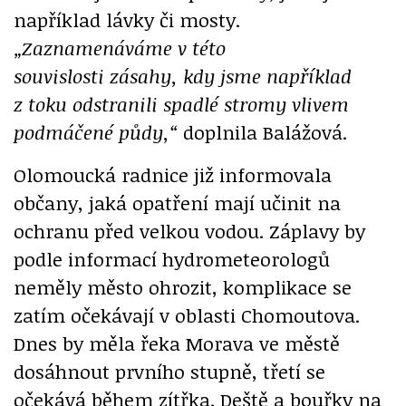
například lávky či mosty.
„Zaznamenáváme v této
souvislosti zásahy, kdy jsme například
z toku odstranili spadlé stromy vlivem
podmáčené půdy,“
doplnila Balážová.
Olomoucká radnice již informovala
občany, jaká opatření mají učinit na
ochranu před velkou vodou. Záplavy by
podle informací hydrometeorologů
neměly město ohrozit, komplikace se
zatím očekávají v oblasti Chomoutova.
Dnes by měla řeka Morava ve městě
dosáhnout prvního stupně, třetí se
očekává během zítřka. Deště a bouřky na