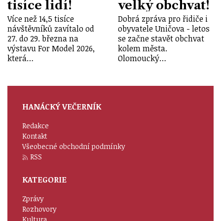
tisíce lidí!
velký obchvat!
Více než 14,5 tisíce
Dobrá zpráva pro řidiče i
návštěvníků zavítalo od
obyvatele Uničova - letos
27. do 29. března na
se začne stavět obchvat
výstavu For Model 2026,
kolem města.
která…
Olomoucký…
HANÁCKÝ VEČERNÍK
Redakce
Kontakt
Všeobecné obchodní podmínky
RSS
KATEGORIE
Zprávy
Rozhovory
Kultura