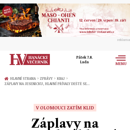
reklama
Pátek 7.8.
Lada
MENU
Zprávy
›
›
›
HLAVNÍ STRANA
ZPRÁVY
KRAJ
ZÁPLAVY NA JESENICKU, HLAVNÍ PŘÍVALY DEŠTĚ SE…
Rozhovory
Olomouc
Kultura
Politika
Prostějov
V OLOMOUCI ZATÍM KLID
Společnost
Hudba
Ekonomika
Záplavy na
Přerov
Sport
Ženy