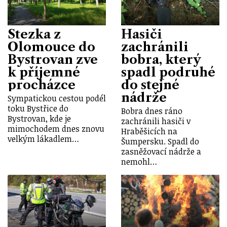
Stezka z
Hasiči
Olomouce do
zachránili
Bystrovan zve
bobra, který
k příjemné
spadl podruhé
procházce
do stejné
nádrže
Sympatickou cestou podél
toku Bystřice do
Bobra dnes ráno
Bystrovan, kde je
zachránili hasiči v
mimochodem dnes znovu
Hraběšicích na
velkým lákadlem…
Šumpersku. Spadl do
zasněžovací nádrže a
nemohl…