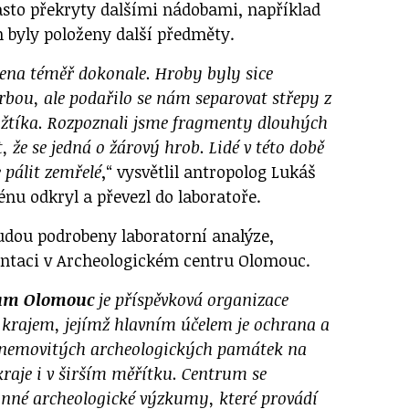
asto překryty dalšími nádobami, například
 byly položeny další předměty.
ena téměř dokonale. Hroby byly sice
bou, ale podařilo se nám separovat střepy z
ožtíka. Rozpoznali jsme fragmenty dlouhých
 že se jedná o žárový hrob. Lidé v této době
 pálit zemřelé
,“ vysvětlil antropolog Lukáš
rénu odkryl a převezl do laboratoře.
udou podrobeny laboratorní analýze,
ntaci v Archeologickém centru Olomouc.
rum Olomouc
je příspěvková organizace
rajem, jejímž hlavním účelem je ochrana a
 nemovitých archeologických památek na
aje i v širším měřítku. Centrum se
ranné archeologické výzkumy, které provádí