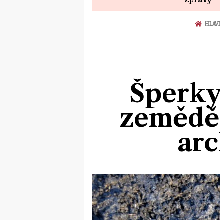
HLAV
Šperky
zeměděl
arc