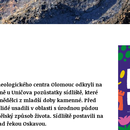
heologického centra Olomouc odkryli na
ně u Uničova pozůstatky sídliště, které
emědělci z mladší doby kamenné. Před
 lidé usadili v oblasti s úrodnou půdou
ský způsob života. Sídliště postavili na
ad řekou Oskavou.