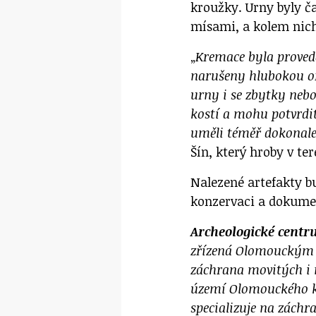
kroužky. Urny byly č
mísami, a kolem nich
„
Kremace byla proved
narušeny hlubokou or
urny i se zbytky neb
kostí a mohu potvrdit,
uměli téměř dokonale
Šín, který hroby v te
Nalezené artefakty b
konzervaci a dokume
Archeologické cent
zřízená Olomouckým k
záchrana movitých i
území Olomouckého kr
specializuje na zách