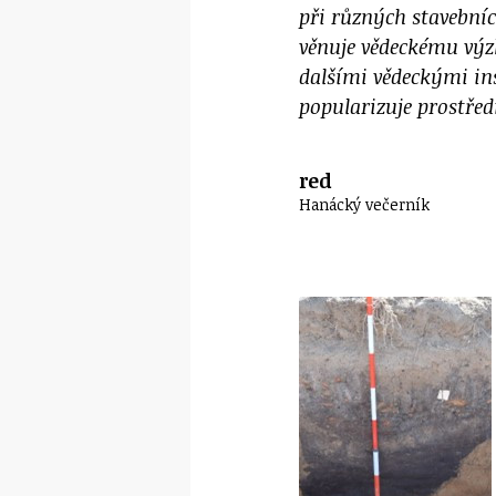
při různých stavebníc
věnuje vědeckému výz
dalšími vědeckými in
popularizuje prostřed
red
Hanácký večerník