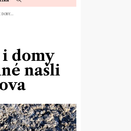
Z DOBY…
 i domy
né našli
čova