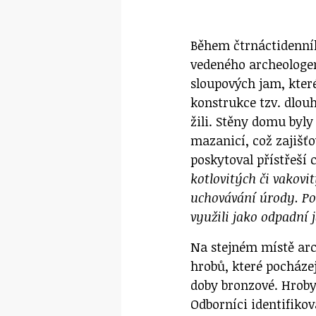
Během čtrnáctidenní
vedeného archeologe
sloupových jam, kter
konstrukce tzv. dlou
žili. Stěny domu byl
mazanicí, což zajišť
poskytoval přístřeší 
kotlovitých či vakovit
uchovávání úrody. Po 
využili jako odpadní
Na stejném místě arc
hrobů, které pocházejí
doby bronzové. Hroby 
Odborníci identifiko