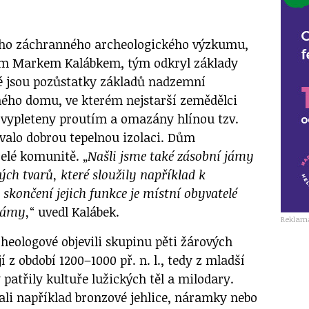
ho záchranného archeologického výzkumu,
m Markem Kalábkem, tým odkryl základy
é jsou pozůstatky základů nadzemní
hého domu, ve kterém nejstarší zemědělci
y vypleteny proutím a omazány hlínou tzv.
ovalo dobrou tepelnou izolaci. Dům
celé komunitě. „
Našli jsme také zásobní jámy
ých tvarů, které sloužily například k
skončení jejich funkce je místní obyvatelé
 jámy,
“ uvedl Kalábek.
Reklam
heologové objevili skupinu pěti žárových
 z období 1200–1000 př. n. l., tedy z mladší
patřily kultuře lužických těl a milodary.
vali například bronzové jehlice, náramky nebo