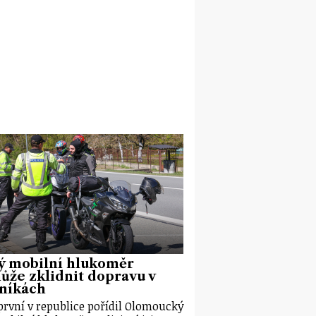
ý mobilní hlukoměr
že zklidnit dopravu v
eníkách
první v republice pořídil Olomoucký