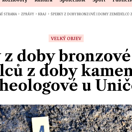
›
›
›
NÍ STRANA
ZPRÁVY
KRAJ
ŠPERKY Z DOBY BRONZOVÉ I DOMY ZEMĚDĚLCŮ 
VELKÝ OBJEV
 z doby bronzové
ců z doby kamen
heologové u Uni