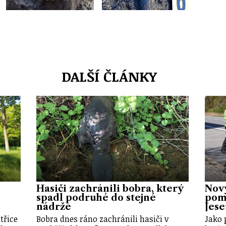
DALŠÍ ČLÁNKY
Hasiči zachránili bobra, který
Nov
spadl podruhé do stejné
pomů
nádrže
Jes
třice
Bobra dnes ráno zachránili hasiči v
Jako 