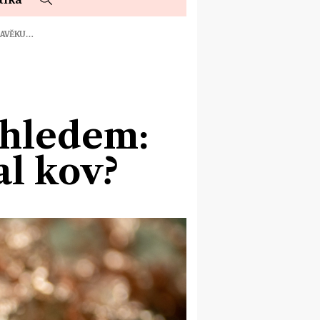
RAVĚKU…
hledem:
l kov?