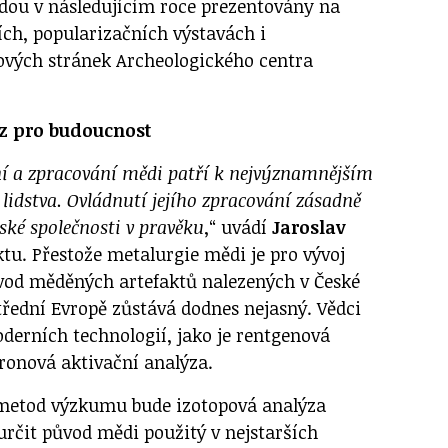
dou v následujícím roce prezentovány na
ch, popularizačních výstavách i
ových stránek Archeologického centra
kaz pro budoucnost
ní a zpracování mědi patří k nejvýznamnějším
lidstva. Ovládnutí jejího zpracování zásadně
ské společnosti v pravěku
,“ uvádí
Jaroslav
ktu. Přestože metalurgie mědi je pro vývoj
původ měděných artefaktů nalezených v České
střední Evropě zůstává dodnes nejasný. Vědci
derních technologií, jako je rentgenová
ronová aktivační analýza.
 metod výzkumu bude izotopová analýza
určit původ mědi použitý v nejstarších