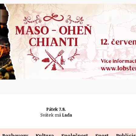
Pátek 7.8.
Svátek má
Lada
Rozhovory
Kultura
Společnost
Sport
Publicis