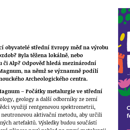
cí obyvatelé střední Evropy měď na výrobu
ozdob? Byla těžena lokálně, nebo
u či Alp? Odpověď hledá mezinárodní
Magnum
, na němž se významně podílí
mouckého Archeologického centra.
agnum – Počátky metalurgie ve střední
ology, geology a další odborníky ze zemí
ědci využijí rentgenovou spektrometrii,
 neutronovou aktivační metodu, aby určili
ných artefaktů. Výsledky budou součástí