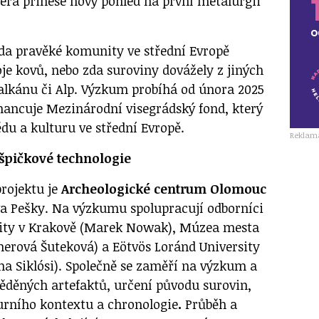
terá přinese nový pohled na první metalurgii
 zda pravěké komunity ve střední Evropě
je kovů, nebo zda suroviny dovážely z jiných
Balkánu či Alp. Výzkum probíhá od února 2025
inancuje Mezinárodní visegrádský fond, který
vědu a kulturu ve střední Evropě.
Reklam
špičkové technologie
rojektu je
Archeologické centrum Olomouc
a Pešky. Na výzkumu spolupracují odborníci
rzity v Krakově (Marek Nowak), Múzea mesta
lnerová Šuteková) a Eötvös Loránd University
na Siklósi). Společně se zaměří na výzkum a
děných artefaktů, určení původu surovin,
urního kontextu a chronologie
.
Průběh a