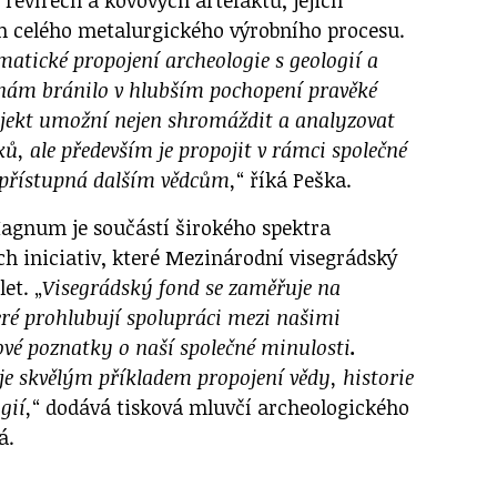
m celého metalurgického výrobního procesu.
atické propojení archeologie s geologií a
 nám bránilo v hlubším pochopení pravěké
ojekt umožní nejen shromáždit a analyzovat
ů, ale především je propojit v rámci společné
 přístupná dalším vědcům,
“ říká Peška.
agnum je součástí širokého spektra
ch iniciativ, které Mezinárodní visegrádský
et. „
Visegrádský fond se zaměřuje na
eré prohlubují spolupráci mezi našimi
ové poznatky o naší společné minulosti
.
 skvělým příkladem propojení vědy, historie
gií,
“ dodává tisková mluvčí archeologického
á.