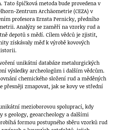
. Tato špičková metoda bude provedena v
lhorn-Zentrum Archäometrie (CEZA) v
ím profesora Ernsta Pernicky, předního
etrii. Analýzy se zaměří na vzorky rud a
tně depotů s mědí. Cílem vědců je zjistit,
ity získávaly měď k výrobě kovových
storii.
voření unikátní databáze metalurgických
upní výsledky archeologům i dalším vědcům.
ovnání chemického složení rud a měděných
 přesněji zmapovat, jak se kovy ve střední
 unikátní mezioborovou spoluprací, kdy
ly s geology, geoarcheology a dalšími
probíhá formou postupného sběru vzorků rud
revírech a kovových artefaktů, jejich