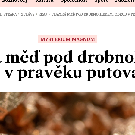
›
›
›
NÍ STRANA
ZPRÁVY
KRAJ
PRAVĚKÁ MĚĎ POD DROBNOHLEDEM: ODKUD V P
MYSTERIUM MAGNUM
á měď pod drobno
 v pravěku putova