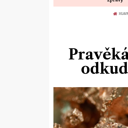
HLAV
Pravěk
odkud