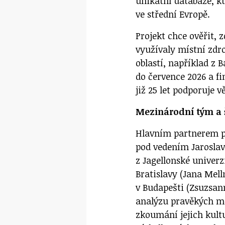
unikátní databáze, k
ve střední Evropě.
Projekt chce ověřit,
využívaly místní zdro
oblastí, například z 
do července 2026 a f
již 25 let podporuje 
Mezinárodní tým a 
Hlavním partnerem p
pod vedením Jaroslav
z Jagellonské unive
Bratislavy (Jana Mel
v Budapešti (Zsuzsan
analýzu pravěkých mě
zkoumání jejich kult