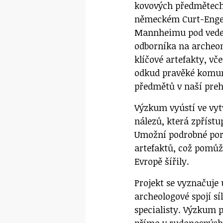
kovových předmětech
německém Curt-Enge
Mannheimu pod veden
odborníka na archeom
klíčové artefakty, vče
odkud pravěké komun
předmětů v naší prehi
Výzkum vyústí ve vyt
nálezů, která zpříst
Umožní podrobné por
artefaktů, což pomůže
Evropě šířily.
Projekt se vyznačuje
archeologové spojí sí
specialisty. Výzkum 
přímo v rudonosných 