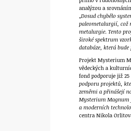
analýzou a srovnání
„
Dosud chybělo system
paleometalurgií, což
metalurgie. Tento pr
široké spektrum vzork
databáze, která bude
Projekt Mysterium M
vědeckých a kulturní
fond podporuje již 25 l
podporu projektů, kt
zeměmi a přinášejí n
Mysterium Magnum je
a moderních technolo
centra Nikola Orlitov