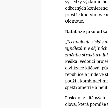
výsledky výzkumu bu
odborných konferencí
prostřednictvím web
Olomouc.
Databáze jako od
„Technologie získává
vynálezům v dějinách 
změnilo strukturu lid
Peška
, vedoucí proje
civilizace klíčová, 
republice a jinde ve 
použijí kombinaci mo
spektrometrie a neut
Poslední z klíčových
olova, která pomůže 