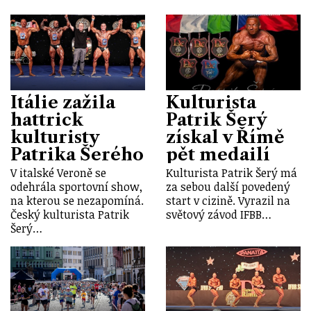
Itálie zažila
Kulturista
hattrick
Patrik Šerý
kulturisty
získal v Římě
Patrika Šerého
pět medailí
V italské Veroně se
Kulturista Patrik Šerý má
odehrála sportovní show,
za sebou další povedený
na kterou se nezapomíná.
start v cizině. Vyrazil na
Český kulturista Patrik
světový závod IFBB…
Šerý…