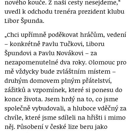
nového kouče. Z naší cesty nesejdeme,“
uvedl k odchodu trenéra prezident klubu
Libor Špunda.
„Chci upřímně poděkovat hráčům, vedení
– konkrétně Pavlu Tučkovi, Liboru
Špundovi a Pavlu Novákovi – za
nezapomenutelné dva roky. Olomouc pro
mě vždycky bude zvláštním místem –
druhým domovem plným přátelství,
zážitků a vzpomínek, které si ponesu do
konce života. Jsem hrdý na to, co jsme
společně vybudovali, a hluboce vděčný za
chvíle, které jsme sdíleli na hřišti i mimo
něj. Působení v české lize beru jako