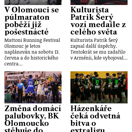
V Olomouci se
Kulturista
půlmaraton
Patrik Šerý
poběží již
vozí medaile z
pošestnácté
celého světa
Mattoni Running Festival
Kulturista Patrik Šerý
Olomouc je letos
zapsal další úspěchy.
naplánován na sobotu 13.
Tentokrát se mu zadařilo
června a do historického
v Arménii, kde vybojoval…
centra…
Změna domácí
Házenkáře
palubovky, BK
čeká odvetná
Olomoucko
bitva o
stěhuje do
extraligu