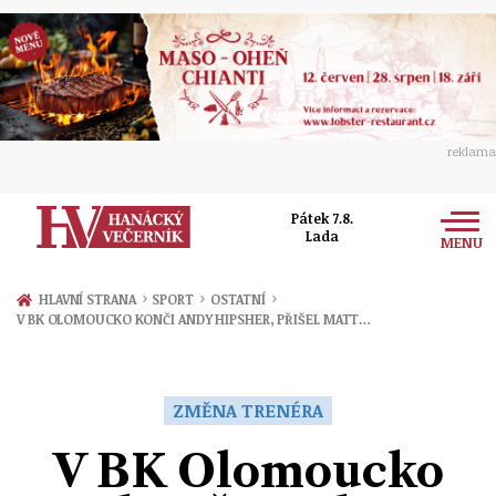
reklama
Pátek 7.8.
Lada
MENU
Zprávy
›
›
›
HLAVNÍ STRANA
SPORT
OSTATNÍ
V BK OLOMOUCKO KONČI ANDY HIPSHER, PŘIŠEL MATT…
Rozhovory
Olomouc
Kultura
Politika
Prostějov
ZMĚNA TRENÉRA
Společnost
Hudba
Ekonomika
V BK Olomoucko
Přerov
Sport
Ženy