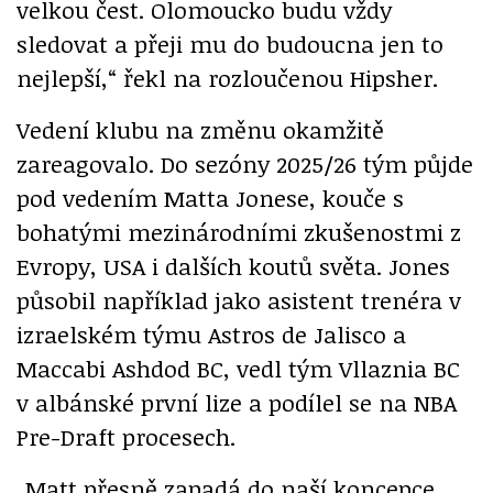
velkou čest. Olomoucko budu vždy
sledovat a přeji mu do budoucna jen to
nejlepší,“ řekl na rozloučenou Hipsher.
Vedení klubu na změnu okamžitě
zareagovalo. Do sezóny 2025/26 tým půjde
pod vedením Matta Jonese, kouče s
bohatými mezinárodními zkušenostmi z
Evropy, USA i dalších koutů světa. Jones
působil například jako asistent trenéra v
izraelském týmu Astros de Jalisco a
Maccabi Ashdod BC, vedl tým Vllaznia BC
v albánské první lize a podílel se na NBA
Pre-Draft procesech.
„Matt přesně zapadá do naší koncepce.