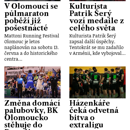
V Olomouci se
Kulturista
půlmaraton
Patrik Šerý
poběží již
vozí medaile z
pošestnácté
celého světa
Mattoni Running Festival
Kulturista Patrik Šerý
Olomouc je letos
zapsal další úspěchy.
naplánován na sobotu 13.
Tentokrát se mu zadařilo
června a do historického
v Arménii, kde vybojoval…
centra…
Změna domácí
Házenkáře
palubovky, BK
čeká odvetná
Olomoucko
bitva o
stěhuje do
extraligu