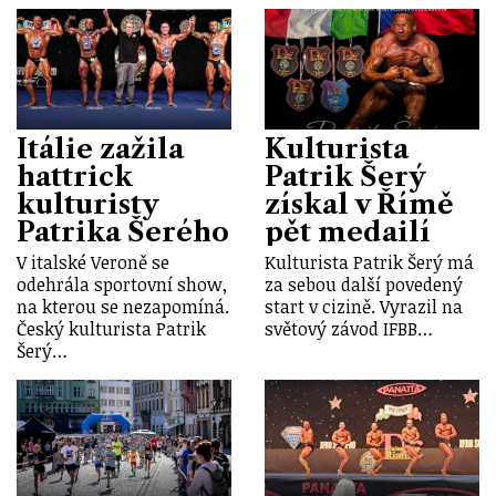
Itálie zažila
Kulturista
hattrick
Patrik Šerý
kulturisty
získal v Římě
Patrika Šerého
pět medailí
V italské Veroně se
Kulturista Patrik Šerý má
odehrála sportovní show,
za sebou další povedený
na kterou se nezapomíná.
start v cizině. Vyrazil na
Český kulturista Patrik
světový závod IFBB…
Šerý…