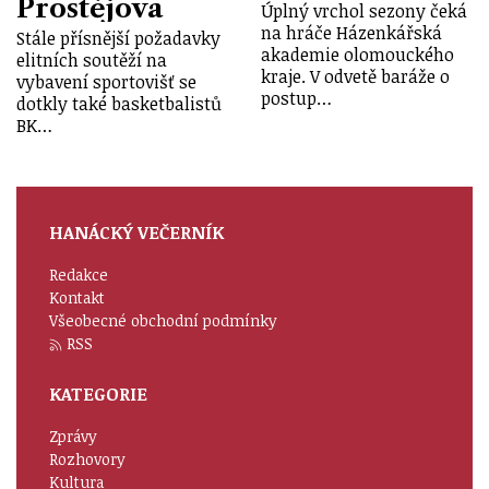
Prostějova
Úplný vrchol sezony čeká
na hráče Házenkářská
Stále přísnější požadavky
akademie olomouckého
elitních soutěží na
kraje. V odvetě baráže o
vybavení sportovišť se
postup…
dotkly také basketbalistů
BK…
HANÁCKÝ VEČERNÍK
Redakce
Kontakt
Všeobecné obchodní podmínky
RSS
KATEGORIE
Zprávy
Rozhovory
Kultura