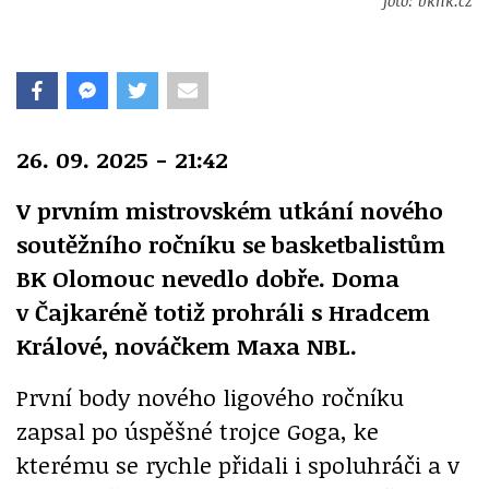
foto: bkhk.cz
26. 09. 2025 - 21:42
V prvním mistrovském utkání nového
soutěžního ročníku se basketbalistům
BK Olomouc nevedlo dobře. Doma
v Čajkaréně totiž prohráli s Hradcem
Králové, nováčkem Maxa NBL.
První body nového ligového ročníku
zapsal po úspěšné trojce Goga, ke
kterému se rychle přidali i spoluhráči a v