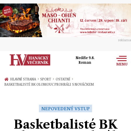
reklama
Neděle 9.8.
Roman
MENU
Zprávy
›
›
›
HLAVNÍ STRANA
SPORT
OSTATNÍ
BASKETBALISTÉ BK OLOMOUC PROHRÁLI S NOVÁČKEM
Rozhovory
Olomouc
Kultura
Politika
Prostějov
NEPOVEDENÝ VSTUP
Společnost
Hudba
Ekonomika
Basketbalisté BK
Přerov
Sport
Ženy