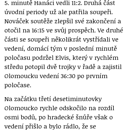
5. minutě Hanáci vedli 11:2. Druhá část
úvodní periody už ale patřila soupeři.
Nováček soutěže zlepšil své zakončení a
otočil na 16:15 ve svůj prospěch. Ve druhé
části se soupeři několikrát vystřídali ve
vedení, domácí tým v poslední minutě
poločasu podržel Elvis, který v rychlém
středu potopil dvě trojky v řadě a zajistil
Olomoucku vedení 36:30 po prvním
poločase.
Na začátku třetí desetiminutovky
Olomoucko rychle odskočilo na rozdíl
osmi bodů, po hradecké šnůře však o
vedení přišlo a bylo rádlo, že se