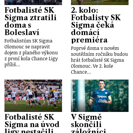
Fotbalisté SK
2. kolo:
Sigma ztratili
Fotbalisty SK
doma s
Sigma čeká
Boleslaví
domácí
premiéra
Fotbalistům SK Sigma
Olomouc se napravit
Poprvé doma v novém
dojem z planého výkonu
soutěžním ročníku budou
z první kola Chance Ligy
hrát fotbalisté SK Sigma
příliš…
Olomouc. Ve 2. kole
Chance…
Fotbalisté SK
V Sigmě
Sigma na úvod
skončili
ligy nestačili
záložníci