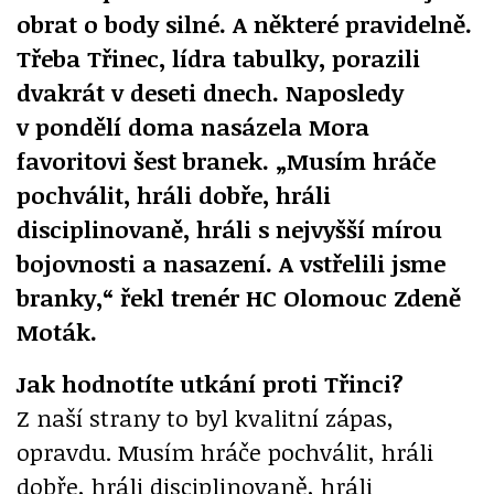
obrat o body silné. A některé pravidelně.
Třeba Třinec, lídra tabulky, porazili
dvakrát v deseti dnech. Naposledy
v pondělí doma nasázela Mora
favoritovi šest branek. „Musím hráče
pochválit, hráli dobře, hráli
disciplinovaně, hráli s nejvyšší mírou
bojovnosti a nasazení. A vstřelili jsme
branky,“ řekl trenér HC Olomouc Zdeně
Moták.
Jak hodnotíte utkání proti Třinci?
Z naší strany to byl kvalitní zápas,
opravdu. Musím hráče pochválit, hráli
dobře, hráli disciplinovaně, hráli