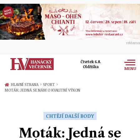
reklama
Čtvrtek 6.8.
Oldřiška
MENU
Zprávy
›
›
HLAVNÍ STRANA
SPORT
MOTÁK: JEDNÁ SE NÁM O KVALITNÍ VÝKON
Rozhovory
Olomouc
Kultura
Politika
Prostějov
CHTĚJÍ DALŠÍ BODY
Společnost
Hudba
Ekonomika
Moták: Jedná se
Přerov
Sport
Ženy