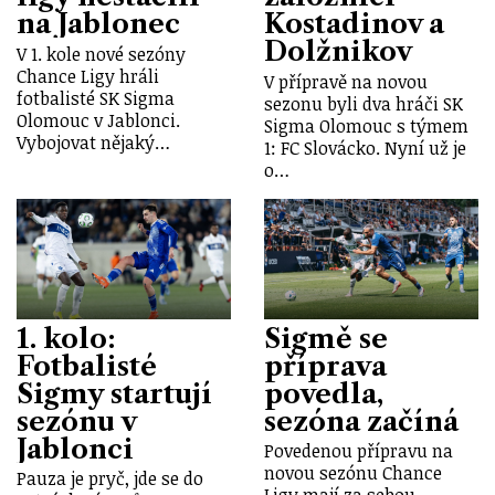
na Jablonec
Kostadinov a
Dolžnikov
V 1. kole nové sezóny
Chance Ligy hráli
V přípravě na novou
fotbalisté SK Sigma
sezonu byli dva hráči SK
Olomouc v Jablonci.
Sigma Olomouc s týmem
Vybojovat nějaký…
1: FC Slovácko. Nyní už je
o…
1. kolo:
Sigmě se
Fotbalisté
příprava
Sigmy startují
povedla,
sezónu v
sezóna začíná
Jablonci
Povedenou přípravu na
novou sezónu Chance
Pauza je pryč, jde se do