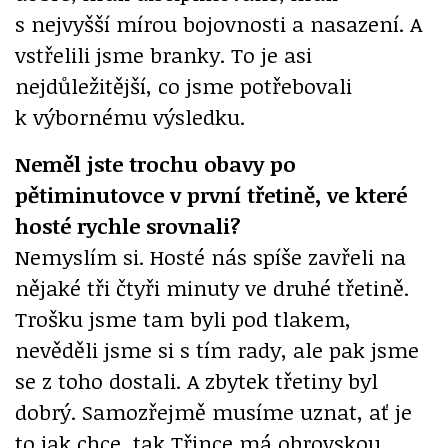
s nejvyšší mírou bojovnosti a nasazení. A
vstřelili jsme branky. To je asi
nejdůležitější, co jsme potřebovali
k výbornému výsledku.
Neměl jste trochu obavy po
pětiminutovce v první třetině, ve které
hosté rychle srovnali?
Nemyslím si. Hosté nás spíše zavřeli na
nějaké tři čtyři minuty ve druhé třetině.
Trošku jsme tam byli pod tlakem,
nevěděli jsme si s tím rady, ale pak jsme
se z toho dostali. A zbytek třetiny byl
dobrý. Samozřejmě musíme uznat, ať je
to jak chce, tak Třince má obrovskou