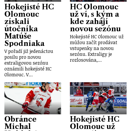
Hokejisté HC
HC Olomouc
Olomouc
už ví, s kým a
získali
kde zahájí
útočníka
novou sezónu
Matúše
Hokejisté HC Olomouc už
Spodniaka
můžou začít prodávat
vstupenky na novou
V pořadí již jedenáctou
sezónu. Extraligy je
posilu pro novou
rozlosována,…
extraligovou sezónu
oznámili hokejisté HC
Olomouc. V…
Obránce
Hokejisté HC
Michal
Olomouc už