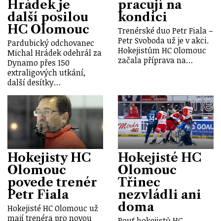
Hrádek je
pracují na
další posilou
kondici
HC Olomouc
Trenérské duo Petr Fiala –
Petr Svoboda už je v akci.
Pardubický odchovanec
Hokejistům HC Olomouc
Michal Hrádek odehrál za
začala příprava na…
Dynamo přes 150
extraligových utkání,
další desítky…
Hokejisty HC
Hokejisté HC
Olomouc
Olomouc
povede trenér
Třinec
Petr Fiala
nezvládli ani
doma
Hokejisté HC Olomouc už
mají trenéra pro novou
Pouť hokejistů HC