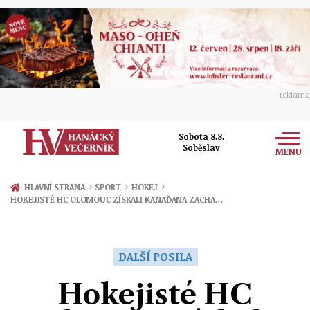
reklama
Sobota 8.8.
Soběslav
MENU
Zprávy
›
›
›
HLAVNÍ STRANA
SPORT
HOKEJ
HOKEJISTÉ HC OLOMOUC ZÍSKALI KANAĎANA ZACHA…
Rozhovory
Olomouc
Kultura
Politika
Prostějov
DALŠÍ POSILA
Společnost
Hudba
Ekonomika
Hokejisté HC
Přerov
Sport
Ženy