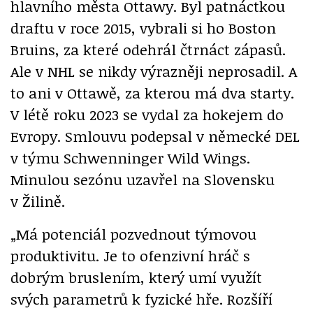
hlavního města Ottawy. Byl patnáctkou
draftu v roce 2015, vybrali si ho Boston
Bruins, za které odehrál čtrnáct zápasů.
Ale v NHL se nikdy výrazněji neprosadil. A
to ani v Ottawě, za kterou má dva starty.
V létě roku 2023 se vydal za hokejem do
Evropy. Smlouvu podepsal v německé DEL
v týmu Schwenninger Wild Wings.
Minulou sezónu uzavřel na Slovensku
v Žilině.
„Má potenciál pozvednout týmovou
produktivitu. Je to ofenzivní hráč s
dobrým bruslením, který umí využít
svých parametrů k fyzické hře. Rozšíří