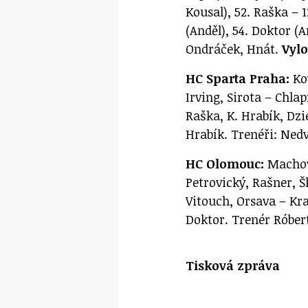
Kousal), 52. Raška – 1
(Anděl), 54. Doktor (A
Ondráček, Hnát.
Vylo
HC Sparta Praha:
Kov
Irving, Sirota – Chla
Raška, K. Hrabík, Dz
Hrabík. Trenéři: Nedv
HC Olomouc:
Machovs
Petrovický, Rašner, Š
Vitouch, Orsava – Kra
Doktor. Trenér Róbert
Tisková zpráva