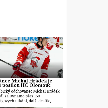
ánce Michal Hrádek je
í posilou HC Olomouc
bický odchovanec Michal Hrádek
ál za Dynamo přes 150
ligových utkání, další desítky…