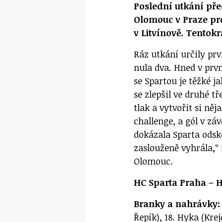
Poslední utkání pře
Olomouc v Praze pro
v Litvínově. Tento
Ráz utkání určily prv
nula dva. Hned v prvn
se Spartou je těžké j
se zlepšil ve druhé t
tlak a vytvořit si ně
challenge, a gól v zá
dokázala Sparta odsko
zaslouženě vyhrála,“ 
Olomouc.
HC Sparta Praha – HC
Branky a nahrávky:
Řepík), 18. Hyka (Krej