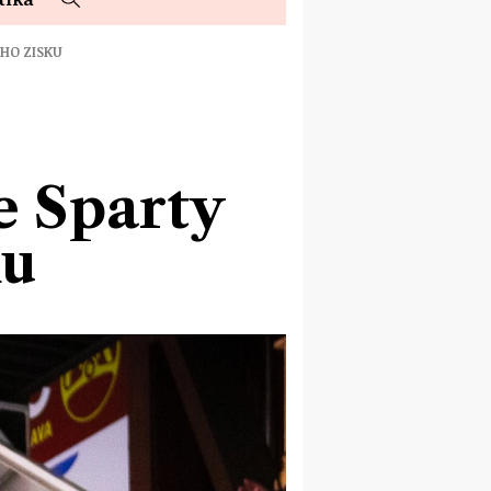
ÉHO ZISKU
e Sparty
ku