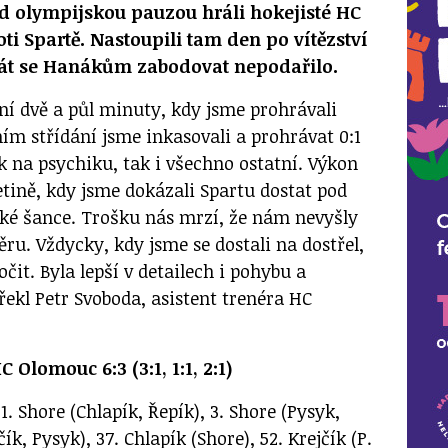
d olympijskou pauzou hráli hokejisté HC
ti Spartě. Nastoupili tam den po vítězství
krát se Hanákům zabodovat nepodařilo.
ní dvě a půl minuty, kdy jsme prohrávali
ím střídání jsme inkasovali a prohrávat 0:1
ak na psychiku, tak i všechno ostatní. Výkon
řetině, kdy jsme dokázali Spartu dostat pod
jaké šance. Trošku nás mrzí, že nám nevyšly
věru. Vždycky, kdy jsme se dostali na dostřel,
čit. Byla lepší v detailech i pohybu a
řekl Petr Svoboda, asistent trenéra HC
 Olomouc 6:3 (3:1, 1:1, 2:1)
1. Shore (Chlapík, Řepík), 3. Shore (Pysyk,
čík, Pysyk), 37. Chlapík (Shore), 52. Krejčík (P.