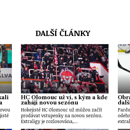
DALŠÍ ČLÁNKY
ali
HC Olomouc už ví, s kým a kde
Obr
a
zahájí novou sezónu
dalš
novou
Hokejisté HC Olomouc už můžou začít
Pardu
isté
prodávat vstupenky na novou sezónu.
odehr
Extraligy je rozlosována,…
extra