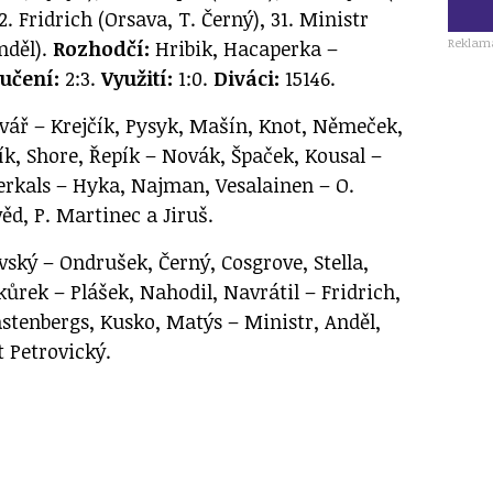
2. Fridrich (Orsava, T. Černý), 31. Ministr
Reklam
nděl).
Rozhodčí:
Hribik, Hacaperka –
učení:
2:3.
Využití:
1:0.
Diváci:
15146.
ář – Krejčík, Pysyk, Mašín, Knot, Němeček,
pík, Shore, Řepík – Novák, Špaček, Kousal –
ierkals – Hyka, Najman, Vesalainen – O.
ěd, P. Martinec a Jiruš.
ký – Ondrušek, Černý, Cosgrove, Stella,
kůrek – Plášek, Nahodil, Navrátil – Fridrich,
stenbergs, Kusko, Matýs – Ministr, Anděl,
 Petrovický.