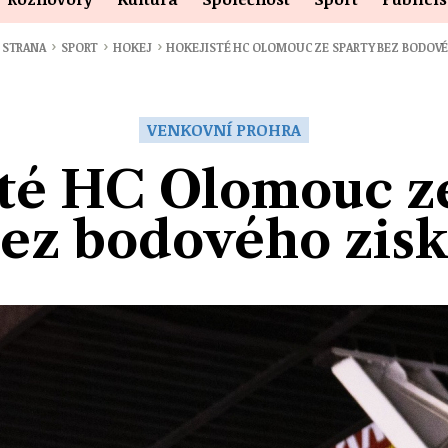
›
›
›
 STRANA
SPORT
HOKEJ
HOKEJISTÉ HC OLOMOUC ZE SPARTY BEZ BODOV
VENKOVNÍ PROHRA
té HC Olomouc z
ez bodového zis