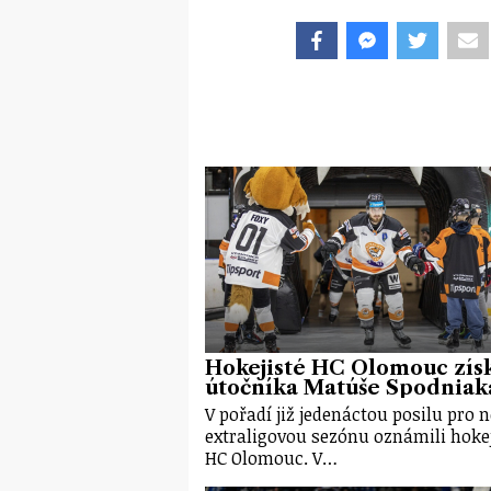
Hokejisté HC Olomouc získ
útočníka Matúše Spodniak
V pořadí již jedenáctou posilu pro 
extraligovou sezónu oznámili hokej
HC Olomouc. V…