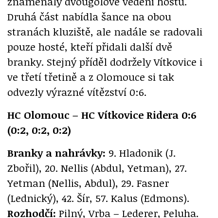
znamenaly dvougólové vedení hostů.
Druhá část nabídla šance na obou
stranách kluziště, ale nadále se radovali
pouze hosté, kteří přidali další dvě
branky. Stejný příděl dodržely Vítkovice i
ve třetí třetině a z Olomouce si tak
odvezly výrazné vítězství 0:6.
HC Olomouc – HC Vítkovice Ridera 0:6
(0:2, 0:2, 0:2)
Branky a nahrávky:
9. Hladonik (J.
Zbořil), 20. Nellis (Abdul, Yetman), 27.
Yetman (Nellis, Abdul), 29. Fasner
(Lednický), 42. Šír, 57. Kalus (Edmons).
Rozhodčí:
Pilný, Vrba – Lederer, Peluha.