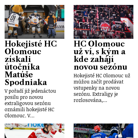
Hokejisté HC
HC Olomouc
Olomouc
už ví, s kým a
získali
kde zahájí
útočníka
novou sezónu
Matúše
Hokejisté HC Olomouc už
Spodniaka
můžou začít prodávat
vstupenky na novou
V pořadí již jedenáctou
sezónu. Extraligy je
posilu pro novou
rozlosována,…
extraligovou sezónu
oznámili hokejisté HC
Olomouc. V…