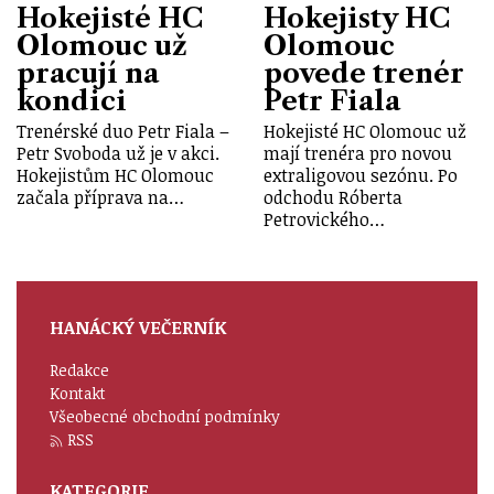
Hokejisté HC
Hokejisty HC
Olomouc už
Olomouc
pracují na
povede trenér
kondici
Petr Fiala
Trenérské duo Petr Fiala –
Hokejisté HC Olomouc už
Petr Svoboda už je v akci.
mají trenéra pro novou
Hokejistům HC Olomouc
extraligovou sezónu. Po
začala příprava na…
odchodu Róberta
Petrovického…
HANÁCKÝ VEČERNÍK
Redakce
Kontakt
Všeobecné obchodní podmínky
RSS
KATEGORIE