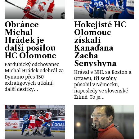
Obránce
Hokejisté HC
Michal
Olomouc
Hrádek je
získali
další posilou
Kanaďana
HC Olomouc
Zacha
Senyshyna
Pardubický odchovanec
Michal Hrádek odehrál za
Hrával v NHL za Boston a
Dynamo přes 150
Ottawu, tři sezóny
extraligových utkání,
působil v Německu,
další desítky…
naposledy ve slovenské
Žilině. To je…