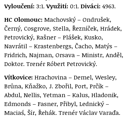
Vyloučení:
3:1.
Využití:
0:1.
Diváci:
4963.
HC Olomouc:
Machovský – Ondrušek,
Černý, Cosgrove, Stella, Řezníček, Hrádek,
Petrovický, Rašner – Plášek, Kusko,
Navrátil – Krastenbergs, Čacho, Matýs –
Fridrich, Najman, Orsava – Ministr, Anděl,
Doktor. Trenér Róbert Petrovický.
Vítkovice:
Hrachovina – Demel, Wesley,
Brůna, Kňažko, J. Zbořil, Port, Prčík –
Abdul, Nellis, Yetman – Kalus, Hladonik,
Edmonds – Fasner, Přibyl, Lednický –
Maciaś, Šír, Řehák. Trenér Václav Varaďa.