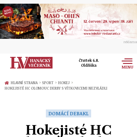
reklama
Čtvrtek 6.8.
Oldřiška
MENU
Zprávy
›
›
›
HLAVNÍ STRANA
SPORT
HOKEJ
HOKEJISTÉ HC OLOMOUC DERBY S VÍTKOVICEMI NEZVLÁDLI
Rozhovory
Olomouc
Kultura
Politika
Prostějov
DOMÁCÍ DEBAKL
Společnost
Hudba
Ekonomika
Hokejisté HC
Přerov
Sport
Ženy