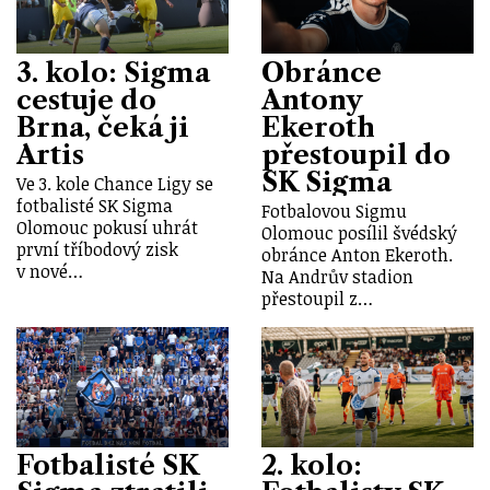
3. kolo: Sigma
Obránce
cestuje do
Antony
Brna, čeká ji
Ekeroth
Artis
přestoupil do
SK Sigma
Ve 3. kole Chance Ligy se
fotbalisté SK Sigma
Fotbalovou Sigmu
Olomouc pokusí uhrát
Olomouc posílil švédský
první tříbodový zisk
obránce Anton Ekeroth.
v nové…
Na Andrův stadion
přestoupil z…
Fotbalisté SK
2. kolo: