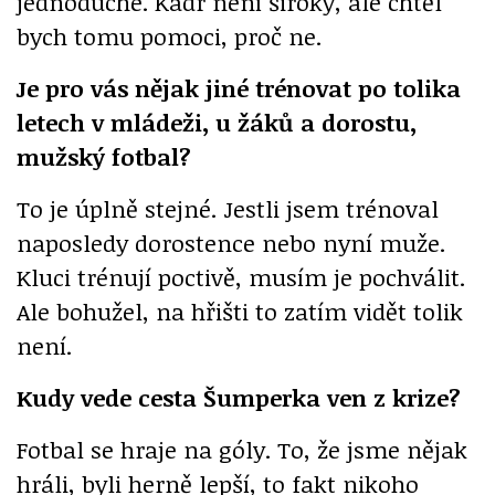
jednoduché. Kádr není široký, ale chtěl
bych tomu pomoci, proč ne.
Je pro vás nějak jiné trénovat po tolika
letech v mládeži, u žáků a dorostu,
mužský fotbal?
To je úplně stejné. Jestli jsem trénoval
naposledy dorostence nebo nyní muže.
Kluci trénují poctivě, musím je pochválit.
Ale bohužel, na hřišti to zatím vidět tolik
není.
Kudy vede cesta Šumperka ven z krize?
Fotbal se hraje na góly. To, že jsme nějak
hráli, byli herně lepší, to fakt nikoho