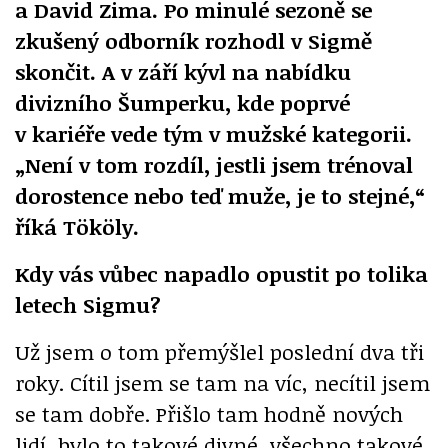
a David Zima. Po minulé sezoně se
zkušený odborník rozhodl v Sigmě
skončit. A v září kývl na nabídku
divizního Šumperku, kde poprvé
v kariéře vede tým v mužské kategorii.
„Není v tom rozdíl, jestli jsem trénoval
dorostence nebo teď muže, je to stejné,“
říká Tököly.
Kdy vás vůbec napadlo opustit po tolika
letech Sigmu?
Už jsem o tom přemýšlel poslední dva tři
roky. Cítil jsem se tam na víc, necítil jsem
se tam dobře. Přišlo tam hodně nových
lidí, bylo to takové divné, všechno takové