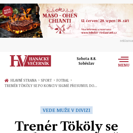
reklama
Sobota 8.8.
Soběslav
MENU
Zprávy
›
›
›
HLAVNÍ STRANA
SPORT
FOTBAL
TRENÉR TÖKÖLY SE PO KONCI V SIGMĚ PŘESUNUL DO…
Rozhovory
Olomouc
Kultura
Politika
Prostějov
VEDE MUŽE V DIVIZI
Společnost
Hudba
Ekonomika
Trenér Tököly se
Přerov
Sport
Ženy