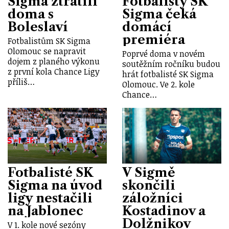
Sigma ztratili
Fotbalisty SK
doma s
Sigma čeká
Boleslaví
domácí
premiéra
Fotbalistům SK Sigma
Olomouc se napravit
Poprvé doma v novém
dojem z planého výkonu
soutěžním ročníku budou
z první kola Chance Ligy
hrát fotbalisté SK Sigma
příliš…
Olomouc. Ve 2. kole
Chance…
Fotbalisté SK
V Sigmě
Sigma na úvod
skončili
ligy nestačili
záložníci
na Jablonec
Kostadinov a
Dolžnikov
V 1. kole nové sezóny