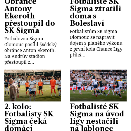
Obránce
Fotbalisté SK
Antony
Sigma ztratili
Ekeroth
doma s
přestoupil do
Boleslaví
SK Sigma
Fotbalistům SK Sigma
Olomouc se napravit
Fotbalovou Sigmu
dojem z planého výkonu
Olomouc posílil švédský
z první kola Chance Ligy
obránce Anton Ekeroth.
příliš…
Na Andrův stadion
přestoupil z…
2. kolo:
Fotbalisté SK
Fotbalisty SK
Sigma na úvod
Sigma čeká
ligy nestačili
domácí
na Jablonec