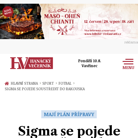
reklama
Pondělí 10.8.
Vavřinec
MENU
Zprávy
›
›
›
HLAVNÍ STRANA
SPORT
FOTBAL
SIGMA SE POJEDE SOUSTŘEDIT DO RAKOUSKA
Rozhovory
Olomouc
Kultura
Politika
Prostějov
MAJÍ PLÁN PŘÍPRAVY
Společnost
Hudba
Ekonomika
Sigma se pojede
Přerov
Sport
Ženy