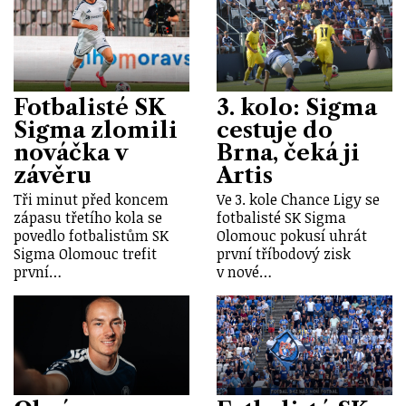
Fotbalisté SK
3. kolo: Sigma
Sigma zlomili
cestuje do
nováčka v
Brna, čeká ji
závěru
Artis
Tři minut před koncem
Ve 3. kole Chance Ligy se
zápasu třetího kola se
fotbalisté SK Sigma
povedlo fotbalistům SK
Olomouc pokusí uhrát
Sigma Olomouc trefit
první tříbodový zisk
první…
v nové…