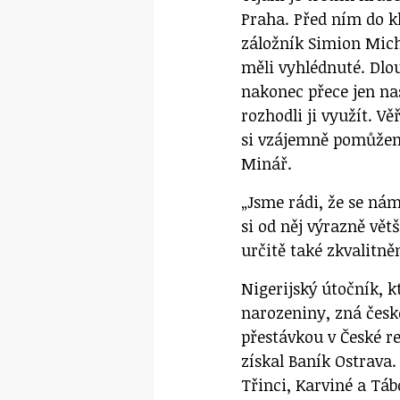
Praha. Před ním do k
záložník Simion Miche
měli vyhlédnuté. Dlo
nakonec přece jen na
rozhodli ji využít. V
si vzájemně pomůžem
Minář.
„Jsme rádi, že se nám
si od něj výrazně vě
určitě také zkvalitně
Nigerijský útočník, k
narozeniny, zná české
přestávkou v České re
získal Baník Ostrava.
Třinci, Karviné a Táb