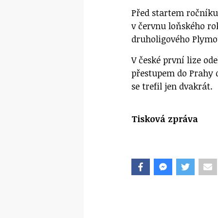
Před startem ročníku
v červnu loňského ro
druholigového Plymo
V české první lize od
přestupem do Prahy d
se trefil jen dvakrát.
Tisková zpráva