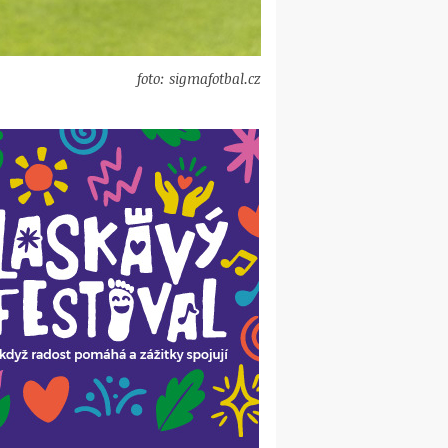
foto: sigmafotbal.cz