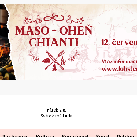
Pátek 7.8.
Svátek má
Lada
Rozhovory
Kultura
Společnost
Sport
Publicis