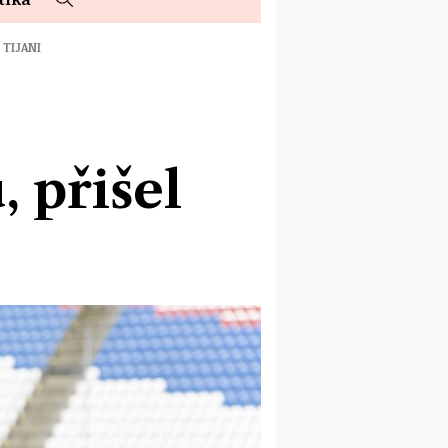
 TIJANI
 přišel