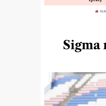
HLA
Sigma 