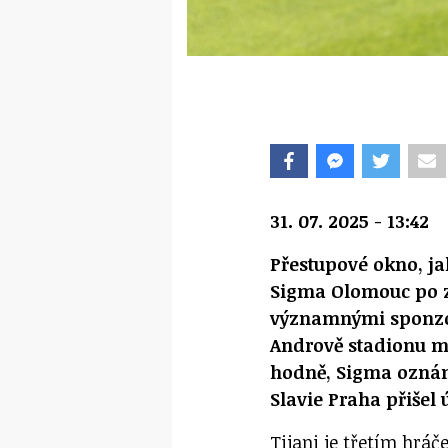
31. 07. 2025 - 13:42
Přestupové okno, jak
Sigma Olomouc po z
významnými sponzor
Andrově stadionu mo
hodně, Sigma oznám
Slavie Praha přišel
Tijani je třetím hráč