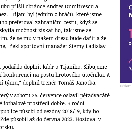
lubu přišli obránce Andres Dumitrescu a
z. „Tijani byl jedním z hráčů, které jsme
uho preferoval zahraniční cestu, když se
skytla možnost získat ho, tak jsme se
ěřím, že se mu v našem dresu bude dařit a že
e,“ řekl sportovní manažer Sigmy Ladislav
 podařilo doplnit kádr o Tijaniho. Slibujeme
tší konkurenci na postu hrotového útočníka. A
ní týmu,“ doplnil trenér Tomáš Janotka.
Reklam
terý v sobotu 26. července oslavil pětadvacáté
 fotbalové prostředí dobře. S roční
publice působí od sezóny 2018/19, kdy ho
 Zde působil až do června 2023. Hostoval v
orsku.