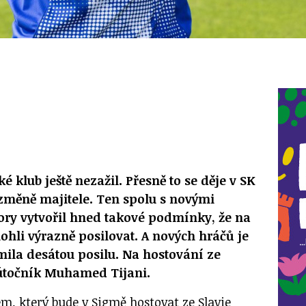
é klub ještě nezažil. Přesně to se děje v SK
měně majitele. Ten spolu s novými
y vytvořil hned takové podmínky, že na
hli výrazně posilovat. A nových hráčů je
ila desátou posilu. Na hostování ze
 útočník Muhamed Tijani.
em, který bude v Sigmě hostovat ze Slavie