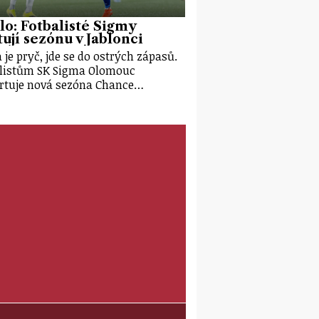
olo: Fotbalisté Sigmy
tují sezónu v Jablonci
 je pryč, jde se do ostrých zápasů.
listům SK Sigma Olomouc
rtuje nová sezóna Chance…