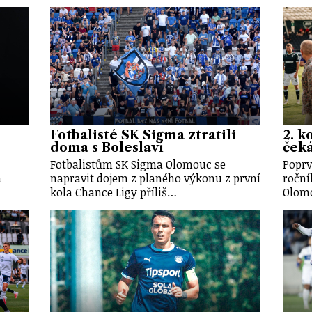
Fotbalisté SK Sigma ztratili
2. k
doma s Boleslaví
ček
Fotbalistům SK Sigma Olomouc se
Poprv
a
napravit dojem z planého výkonu z první
roční
kola Chance Ligy příliš…
Olomo