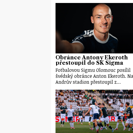
Obránce Antony Ekeroth
přestoupil do SK Sigma
Fotbalovou Sigmu Olomouc posílil
švédský obránce Anton Ekeroth. N
Andrův stadion přestoupil z…