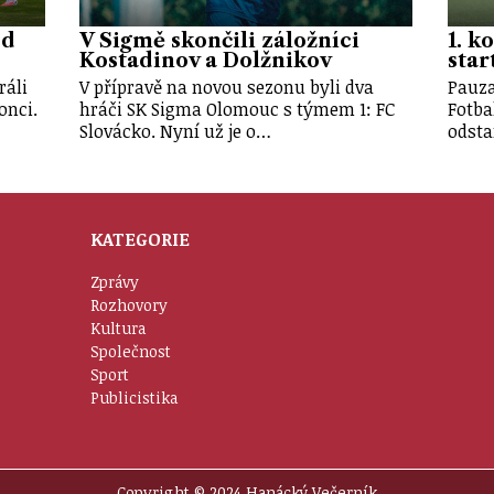
od
V Sigmě skončili záložníci
1. k
Kostadinov a Dolžnikov
star
ráli
V přípravě na novou sezonu byli dva
Pauza
onci.
hráči SK Sigma Olomouc s týmem 1: FC
Fotba
Slovácko. Nyní už je o…
odsta
KATEGORIE
Zprávy
Rozhovory
Kultura
Společnost
Sport
Publicistika
Copyright © 2024 Hanácký Večerník