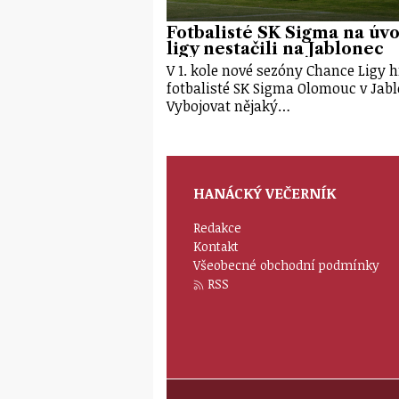
Fotbalisté SK Sigma na úv
ligy nestačili na Jablonec
V 1. kole nové sezóny Chance Ligy h
fotbalisté SK Sigma Olomouc v Jabl
Vybojovat nějaký…
HANÁCKÝ VEČERNÍK
Redakce
Kontakt
Všeobecné obchodní podmínky
RSS