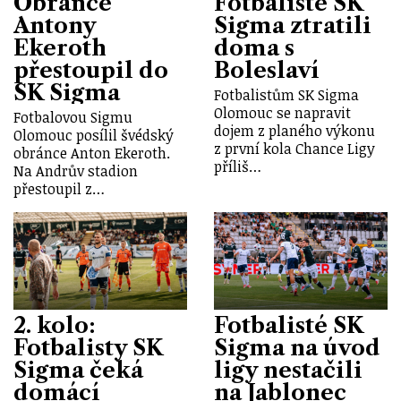
Obránce
Fotbalisté SK
Antony
Sigma ztratili
Ekeroth
doma s
přestoupil do
Boleslaví
SK Sigma
Fotbalistům SK Sigma
Olomouc se napravit
Fotbalovou Sigmu
dojem z planého výkonu
Olomouc posílil švédský
z první kola Chance Ligy
obránce Anton Ekeroth.
příliš…
Na Andrův stadion
přestoupil z…
2. kolo:
Fotbalisté SK
Fotbalisty SK
Sigma na úvod
Sigma čeká
ligy nestačili
domácí
na Jablonec