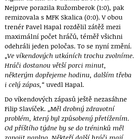
Nejprve porazila Ružomberok (1:0), pak
remizovala s MFK Skalica (0:0). V obou
trenér Pavel Hapal rozdělil zátěž mezi
maximální počet hráčů, téměř všichni
odehráli jeden poločas. To se nyní změní.
„
Ve víkendových utkáních trochu zvolníme.
Hráči dostanou větší porci minut,
některým dopřejeme hodinu, dalším třeba
i celý zápas,“
uvedl Hapal.
Do víkendových zápasů ještě nezasáhne
Filip Slavíček.
„Měl drobný zdravotní
problém, který byl způsobený přetížením.
Od příštího týdne by se do tréninků měl
zapojit naplno. Někteří další hráči mají