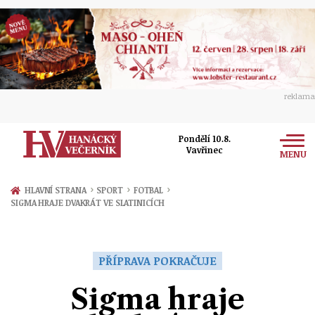
reklama
Pondělí 10.8.
Vavřinec
MENU
Zprávy
›
›
›
HLAVNÍ STRANA
SPORT
FOTBAL
SIGMA HRAJE DVAKRÁT VE SLATINICÍCH
Rozhovory
Olomouc
Kultura
Politika
Prostějov
PŘÍPRAVA POKRAČUJE
Společnost
Hudba
Ekonomika
Sigma hraje
Přerov
Sport
Ženy