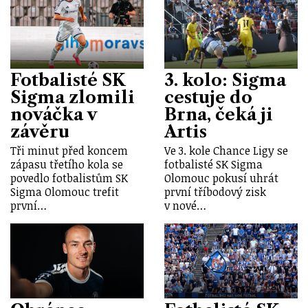
Fotbalisté SK
3. kolo: Sigma
Sigma zlomili
cestuje do
nováčka v
Brna, čeká ji
závěru
Artis
Tři minut před koncem
Ve 3. kole Chance Ligy se
zápasu třetího kola se
fotbalisté SK Sigma
povedlo fotbalistům SK
Olomouc pokusí uhrát
Sigma Olomouc trefit
první tříbodový zisk
první…
v nové…