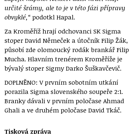
určité šrámy, ale to je v této fázi přípravy
obvyklé,“
podotkl Hapal.
Za Kroměříž hrají odchovanci SK Sigma
stoper David Němeček a útočník Filip Žák,
působí zde olomoucký rodák brankář Filip
Mucha. Hlavním trenérem Kroměříže je
bývalý stoper Sigmy Darko Šuškavčevič.
DOPLNĚNO: V prvním sobotním utkání
porazila Sigma slovenského soupeře 2:1.
Branky dávali v prvním poločase Ahmad
Ghali a ve druhém poločase David Tkáč.
Tisková zpráva