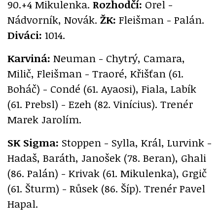
90.+4 Mikulenka.
Rozhodčí:
Orel -
Nádvorník, Novák.
ŽK:
Fleišman - Palán.
Diváci:
1014.
Karviná:
Neuman - Chytrý, Camara,
Milič, Fleišman - Traoré, Křišťan (61.
Boháč) - Condé (61. Ayaosi), Fiala, Labík
(61. Prebsl) - Ezeh (82. Vinícius). Trenér
Marek Jarolím.
SK Sigma:
Stoppen - Sylla, Král, Lurvink -
Hadaš, Baráth, Janošek (78. Beran), Ghali
(86. Palán) - Krivak (61. Mikulenka), Grgič
(61. Šturm) - Růsek (86. Šíp). Trenér Pavel
Hapal.