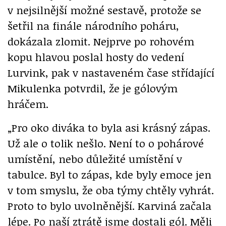
v nejsilnější možné sestavě, protože se
šetřil na finále národního poháru,
dokázala zlomit. Nejprve po rohovém
kopu hlavou poslal hosty do vedení
Lurvink, pak v nastaveném čase střídající
Mikulenka potvrdil, že je gólovým
hráčem.
„Pro oko diváka to byla asi krásný zápas.
Už ale o tolik nešlo. Není to o pohárové
umístění, nebo důležité umístění v
tabulce. Byl to zápas, kde byly emoce jen
v tom smyslu, že oba týmy chtěly vyhrát.
Proto to bylo uvolněnější. Karviná začala
lépe. Po naší ztrátě jsme dostali gól. Měli