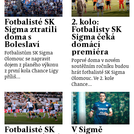
Fotbalisté SK
2. kolo:
Sigma ztratili
Fotbalisty SK
doma s
Sigma čeká
Boleslaví
domácí
premiéra
Fotbalistům SK Sigma
Olomouc se napravit
Poprvé doma v novém
dojem z planého výkonu
soutěžním ročníku budou
z první kola Chance Ligy
hrát fotbalisté SK Sigma
příliš…
Olomouc. Ve 2. kole
Chance…
Fotbalisté SK
V Sigmě