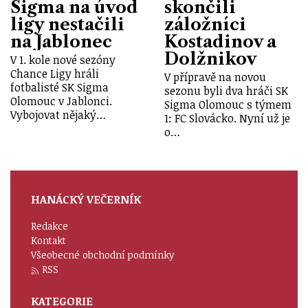
Sigma na úvod
skončili
ligy nestačili
záložníci
na Jablonec
Kostadinov a
Dolžnikov
V 1. kole nové sezóny
Chance Ligy hráli
V přípravě na novou
fotbalisté SK Sigma
sezonu byli dva hráči SK
Olomouc v Jablonci.
Sigma Olomouc s týmem
Vybojovat nějaký…
1: FC Slovácko. Nyní už je
o…
HANÁCKÝ VEČERNÍK
Redakce
Kontakt
Všeobecné obchodní podmínky
RSS
KATEGORIE