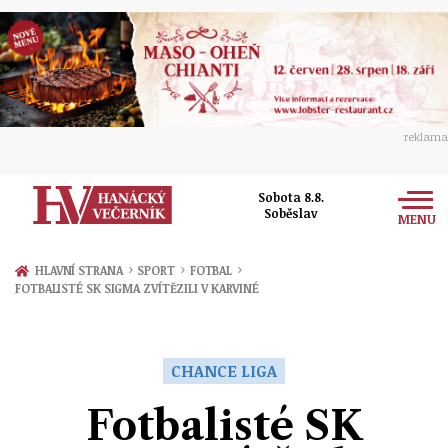
reklama
Sobota 8.8.
Soběslav
MENU
Zprávy
›
›
›
HLAVNÍ STRANA
SPORT
FOTBAL
FOTBALISTÉ SK SIGMA ZVÍTĚZILI V KARVINÉ
Rozhovory
Olomouc
Kultura
Politika
Prostějov
CHANCE LIGA
Společnost
Hudba
Ekonomika
Fotbalisté SK
Přerov
Sport
Ženy