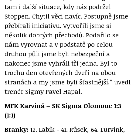
tam i další situace, kdy nás podržel
Stoppen. Chytil věci navíc. Postupně jsme
přebírali iniciativu. Vytvořili jsme si
několik dobrých přechodů. Podařilo se
nám vyrovnat a v podstatě po celou
druhou půli jsme byli nebezpeční a
nakonec jsme vyhráli tři jedna. Byl to
trochu den otevřených dveří na obou
stranách a my jsme byli šťastnější,“ uvedl
trenér Sigmy Pavel Hapal.
MFK Karviná – SK Sigma Olomouc 1:3
(1:1)
Branky:
12. Labík - 41. Růsek, 64. Lurvink,