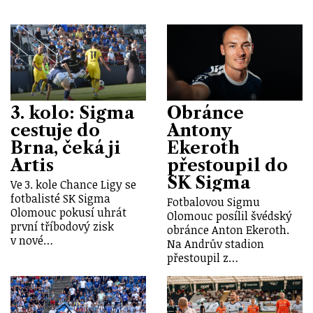
3. kolo: Sigma
Obránce
cestuje do
Antony
Brna, čeká ji
Ekeroth
Artis
přestoupil do
SK Sigma
Ve 3. kole Chance Ligy se
fotbalisté SK Sigma
Fotbalovou Sigmu
Olomouc pokusí uhrát
Olomouc posílil švédský
první tříbodový zisk
obránce Anton Ekeroth.
v nové…
Na Andrův stadion
přestoupil z…