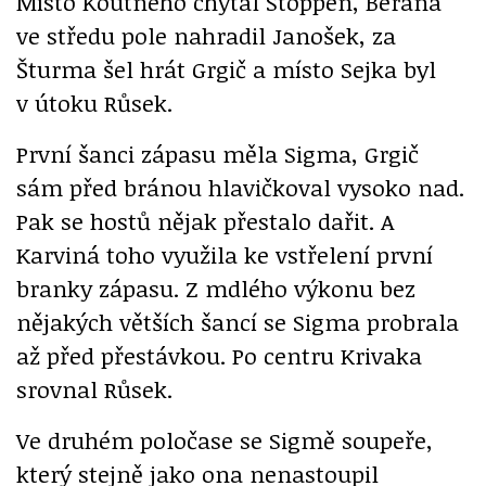
Místo Koutného chytal Stoppen, Berana
ve středu pole nahradil Janošek, za
Šturma šel hrát Grgič a místo Sejka byl
v útoku Růsek.
První šanci zápasu měla Sigma, Grgič
sám před bránou hlavičkoval vysoko nad.
Pak se hostů nějak přestalo dařit. A
Karviná toho využila ke vstřelení první
branky zápasu. Z mdlého výkonu bez
nějakých větších šancí se Sigma probrala
až před přestávkou. Po centru Krivaka
srovnal Růsek.
Ve druhém poločase se Sigmě soupeře,
který stejně jako ona nenastoupil