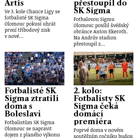
Artis
přestoupil do
SK Sigma
Ve 3. kole Chance Ligy se
fotbalisté SK Sigma
Fotbalovou Sigmu
Olomouc pokusí uhrát
Olomouc posílil švédský
první tříbodový zisk
obránce Anton Ekeroth.
v nové…
Na Andrův stadion
přestoupil z…
Fotbalisté SK
2. kolo:
Sigma ztratili
Fotbalisty SK
doma s
Sigma čeká
Boleslaví
domácí
premiéra
Fotbalistům SK Sigma
Olomouc se napravit
Poprvé doma v novém
dojem z planého výkonu
soutěžním ročníku budou