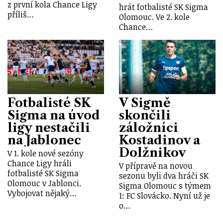
z první kola Chance Ligy
hrát fotbalisté SK Sigma
příliš…
Olomouc. Ve 2. kole
Chance…
Fotbalisté SK
V Sigmě
Sigma na úvod
skončili
ligy nestačili
záložníci
na Jablonec
Kostadinov a
Dolžnikov
V 1. kole nové sezóny
Chance Ligy hráli
V přípravě na novou
fotbalisté SK Sigma
sezonu byli dva hráči SK
Olomouc v Jablonci.
Sigma Olomouc s týmem
Vybojovat nějaký…
1: FC Slovácko. Nyní už je
o…