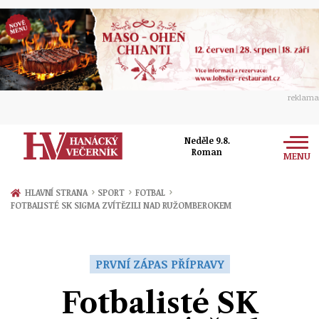
reklama
Neděle 9.8.
Roman
MENU
Zprávy
›
›
›
HLAVNÍ STRANA
SPORT
FOTBAL
FOTBALISTÉ SK SIGMA ZVÍTĚZILI NAD RUŽOMBEROKEM
Rozhovory
Olomouc
Kultura
Politika
Prostějov
PRVNÍ ZÁPAS PŘÍPRAVY
Společnost
Hudba
Ekonomika
Fotbalisté SK
Přerov
Sport
Ženy