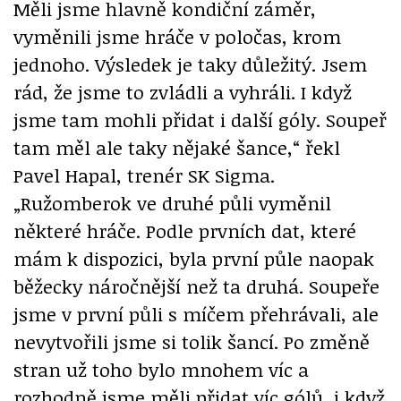
Měli jsme hlavně kondiční záměr,
vyměnili jsme hráče v poločas, krom
jednoho. Výsledek je taky důležitý. Jsem
rád, že jsme to zvládli a vyhráli. I když
jsme tam mohli přidat i další góly. Soupeř
tam měl ale taky nějaké šance,“ řekl
Pavel Hapal, trenér SK Sigma.
„Ružomberok ve druhé půli vyměnil
některé hráče. Podle prvních dat, které
mám k dispozici, byla první půle naopak
běžecky náročnější než ta druhá. Soupeře
jsme v první půli s míčem přehrávali, ale
nevytvořili jsme si tolik šancí. Po změně
stran už toho bylo mnohem víc a
rozhodně jsme měli přidat víc gólů, i když