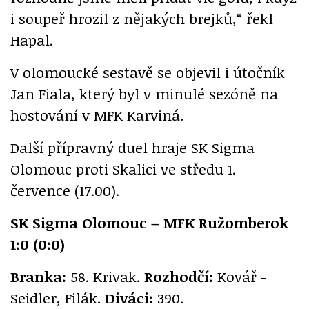
i soupeř hrozil z nějakých brejků,“ řekl
Hapal.
V olomoucké sestavě se objevil i útočník
Jan Fiala, který byl v minulé sezóně na
hostování v MFK Karviná.
Další přípravný duel hraje SK Sigma
Olomouc proti Skalici ve středu 1.
července (17.00).
SK Sigma Olomouc – MFK Ružomberok
1:0 (0:0)
Branka:
58. Krivak.
Rozhodčí:
Kovář -
Seidler, Filák.
Diváci:
390.