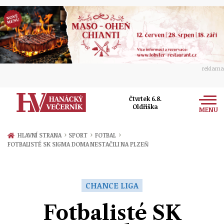
reklama
Čtvrtek 6.8.
Oldřiška
MENU
Zprávy
›
›
›
HLAVNÍ STRANA
SPORT
FOTBAL
FOTBALISTÉ SK SIGMA DOMA NESTAČILI NA PLZEŇ
Rozhovory
Olomouc
Kultura
Politika
Prostějov
CHANCE LIGA
Společnost
Hudba
Ekonomika
Fotbalisté SK
Přerov
Sport
Ženy