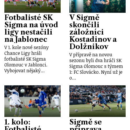
Fotbalisté SK
V Sigmě
Sigma na úvod
skončili
ligy nestačili
záložníci
na Jablonec
Kostadinov a
Dolžnikov
V 1. kole nové sezóny
Chance Ligy hráli
V přípravě na novou
fotbalisté SK Sigma
sezonu byli dva hráči SK
Olomouc v Jablonci.
Sigma Olomouc s týmem
Vybojovat nějaký…
1: FC Slovácko. Nyní už je
o…
1. kolo:
Sigmě se
Fotbalisté
příprava