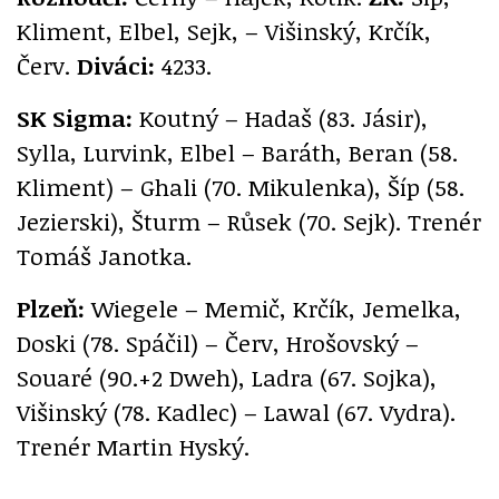
Kliment, Elbel, Sejk, – Višinský, Krčík,
Červ.
Diváci:
4233.
SK Sigma:
Koutný – Hadaš (83. Jásir),
Sylla, Lurvink, Elbel – Baráth, Beran (58.
Kliment) – Ghali (70. Mikulenka), Šíp (58.
Jezierski), Šturm – Růsek (70. Sejk). Trenér
Tomáš Janotka.
Plzeň:
Wiegele – Memič, Krčík, Jemelka,
Doski (78. Spáčil) – Červ, Hrošovský –
Souaré (90.+2 Dweh), Ladra (67. Sojka),
Višinský (78. Kadlec) – Lawal (67. Vydra).
Trenér Martin Hyský.