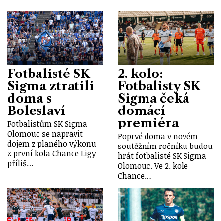
Fotbalisté SK
2. kolo:
Sigma ztratili
Fotbalisty SK
doma s
Sigma čeká
Boleslaví
domácí
premiéra
Fotbalistům SK Sigma
Olomouc se napravit
Poprvé doma v novém
dojem z planého výkonu
soutěžním ročníku budou
z první kola Chance Ligy
hrát fotbalisté SK Sigma
příliš…
Olomouc. Ve 2. kole
Chance…