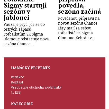
Sigmy startují
povedla,
sezónu v
sezóna začíná
Jablonci
Povedenou přípravu na
novou sezónu Chance
Pauza je pryč, jde se do
Ligy mají za sebou
ostrých zápasů.
fotbalisté SK Sigma
Fotbalistům SK Sigma
Olomouc. Sehráli v…
Olomouc odstartuje nová
sezóna Chance…
HANÁCKÝ VEČERNÍK
Redakce
Kontakt
Všeobecné obchodní podmínky
RSS
KATEGORIE