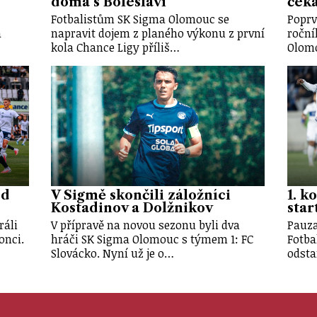
doma s Boleslaví
ček
Fotbalistům SK Sigma Olomouc se
Poprv
a
napravit dojem z planého výkonu z první
roční
kola Chance Ligy příliš…
Olomo
od
V Sigmě skončili záložníci
1. k
Kostadinov a Dolžnikov
star
ráli
V přípravě na novou sezonu byli dva
Pauza
onci.
hráči SK Sigma Olomouc s týmem 1: FC
Fotba
Slovácko. Nyní už je o…
odsta