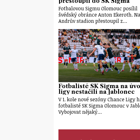
přestoupil do SK Sigma
Fotbalovou Sigmu Olomouc posílil
švédský obránce Anton Ekeroth. N
Andrův stadion přestoupil z…
Fotbalisté SK Sigma na úv
ligy nestačili na Jablonec
V 1. kole nové sezóny Chance Ligy h
fotbalisté SK Sigma Olomouc v Jabl
Vybojovat nějaký…