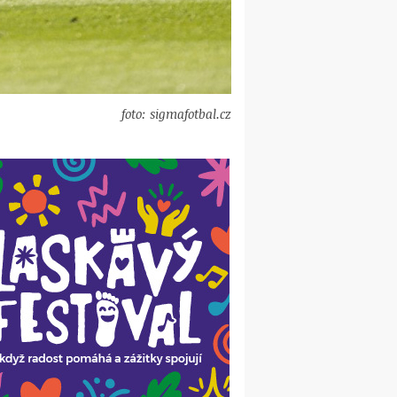
foto: sigmafotbal.cz