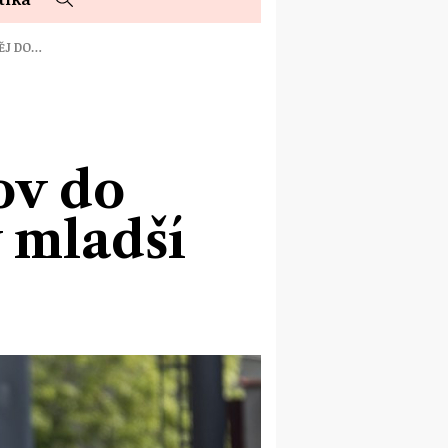
NĚJ DO…
ov do
y mladší