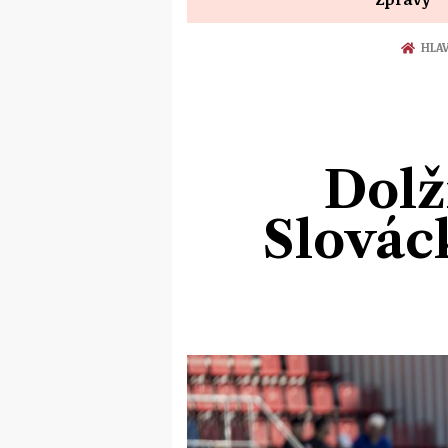
HLAV
Dolž
Slováck