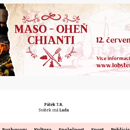
Pátek 7.8.
Svátek má
Lada
Rozhovory
Kultura
Společnost
Sport
Publicis