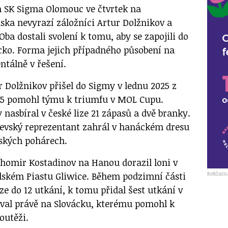
 SK Sigma Olomouc ve čtvrtek na
ska nevyrazí záložníci Artur Dolžnikov a
ba dostali svolení k tomu, aby se zapojili do
ácko. Forma jejich případného působení na
tálně v řešení.
r Dolžnikov přišel do Sigmy v lednu 2025 z
025 pomohl týmu k triumfu v MOL Cupu.
nasbíral v české lize 21 zápasů a dvě branky.
itevský reprezentant zahrál v hanáckém dresu
pských pohárech.
Tihomir Kostadinov na Hanou dorazil loni v
Reklam
lském Piastu Gliwice. Během podzimní části
ze do 12 utkání, k tomu přidal šest utkání v
oval právě na Slovácku, kterému pomohl k
outěži.