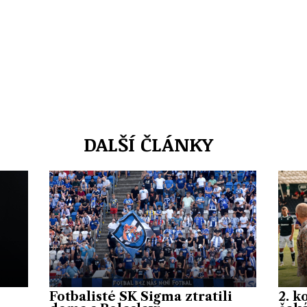
DALŠÍ ČLÁNKY
Fotbalisté SK Sigma ztratili
2. k