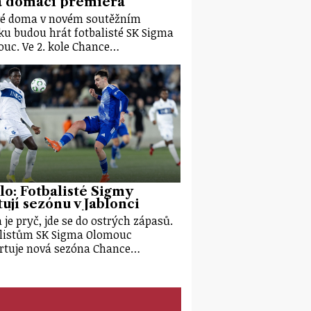
á domácí premiéra
é doma v novém soutěžním
ku budou hrát fotbalisté SK Sigma
uc. Ve 2. kole Chance…
olo: Fotbalisté Sigmy
tují sezónu v Jablonci
 je pryč, jde se do ostrých zápasů.
listům SK Sigma Olomouc
rtuje nová sezóna Chance…