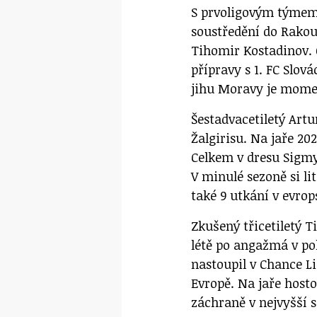
S prvoligovým týmem
soustředění do Rakou
Tihomir Kostadinov. O
přípravy s 1. FC Slov
jihu Moravy je momen
Šestadvacetiletý Artu
Žalgirisu. Na jaře 2
Celkem v dresu Sigmy 
V minulé sezoně si l
také 9 utkání v evro
Zkušený třicetiletý 
létě po angažmá v po
nastoupil v Chance Li
Evropě. Na jaře host
záchraně v nejvyšší s