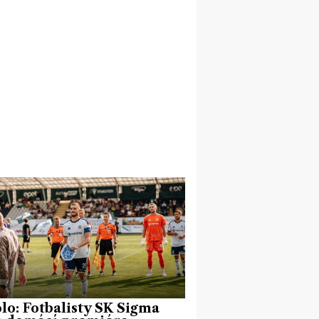
olo: Fotbalisty SK Sigma