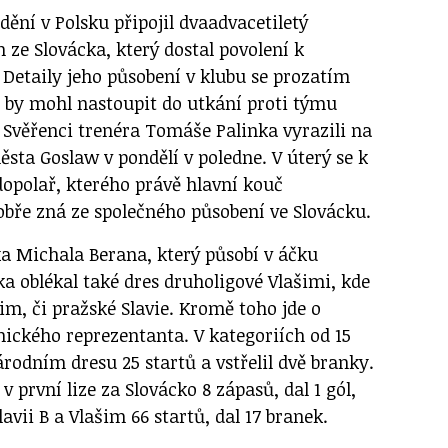
dění v Polsku připojil dvaadvacetiletý
 ze Slovácka, který dostal povolení k
 Detaily jeho působení v klubu se prozatím
u by mohl nastoupit do utkání proti týmu
. Svěřenci trenéra Tomáše Palinka vyrazili na
sta Goslaw v pondělí v poledne. V úterý se k
dopolař, kterého právě hlavní kouč
bře zná ze společného působení ve Slovácku.
ka Michala Berana, který působí v áčku
a oblékal také dres druholigové Vlašimi, kde
im, či pražské Slavie. Kromě toho jde o
ického reprezentanta. V kategoriích od 15
národním dresu 25 startů a vstřelil dvě branky.
v první lize za Slovácko 8 zápasů, dal 1 gól,
avii B a Vlašim 66 startů, dal 17 branek.