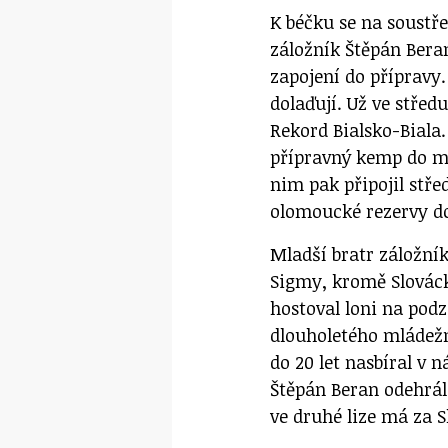
K béčku se na soustře
záložník Štěpán Beran
zapojení do přípravy.
dolaďují. Už ve střed
Rekord Bialsko-Biala
přípravný kemp do mě
nim pak připojil stře
olomoucké rezervy do
Mladší bratr záložní
Sigmy, kromě Slováck
hostoval loni na podz
dlouholetého mládežn
do 20 let nasbíral v 
Štěpán Beran odehrál 
ve druhé lize má za Sl