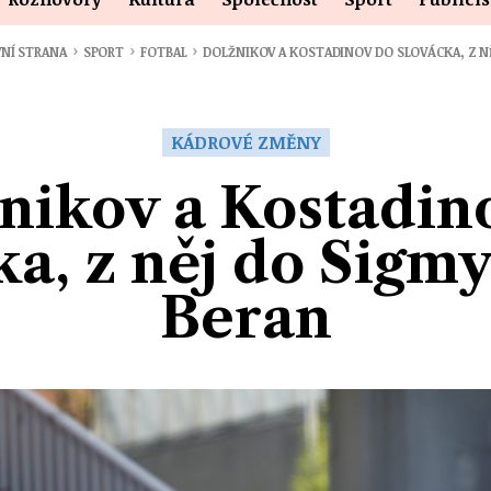
›
›
›
NÍ STRANA
SPORT
FOTBAL
DOLŽNIKOV A KOSTADINOV DO SLOVÁCKA, Z 
KÁDROVÉ ZMĚNY
nikov a Kostadin
a, z něj do Sigm
Beran